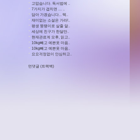
고맙습니다. 독서법에 ..
7가지가 겹치면 .... ..
담아 가겠습니다... 텍..
재미없는 소설은 가라!..
평생 뚱땡이로 살줄 알..
세상에 친구가 한달만..
현재관료계 모후, 읽고..
10kg빼고 예쁜옷 마음..
10kg빼고 예쁜옷 마음..
요요걱정없이 안심하고..
먼댓글 (트랙백)