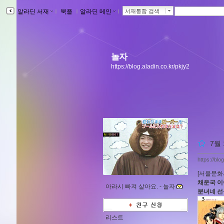
알라딘 서재
ｌ
북플
ｌ
알라딘 메인
ｌ
서재통합 검색
놀자
https://blog.aladin.co.kr/pkjy2
7월
https://blo
[서울문화
채운국 이
아라시 빠져 살아요. -
놀자
분녀네 선
리스트