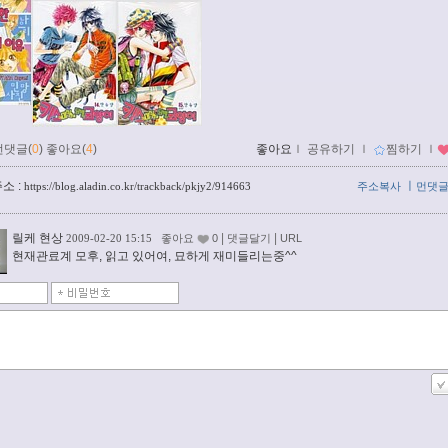
먼댓글(
0
)
좋아요(
4
)
좋아요
ｌ
공유하기
ｌ
찜하기
ｌ
소 :
ㅣ
https://blog.aladin.co.kr/trackback/pkjy2/914663
주소복사
먼댓
릴케 현상
|
|
2009-02-20 15:15
좋아요
0
댓글달기
URL
현재관료계 모후, 읽고 있어여, 묘하게 재미들리는중^^