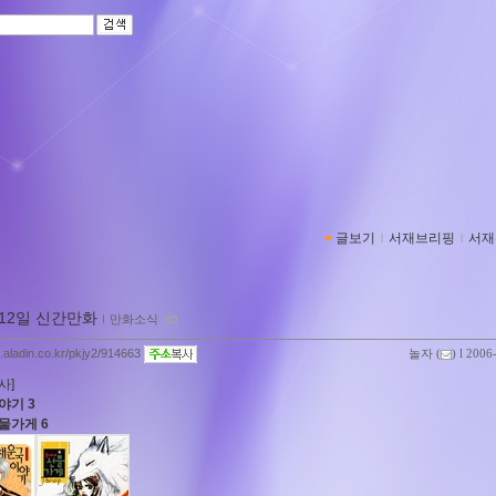
글보기
ｌ
서재브리핑
ｌ
서재
 12일 신간만화
ｌ
만화소식
g.aladin.co.kr/pkjy2/914663
놀자
(
) l 2006
사]
야기 3
물가게 6