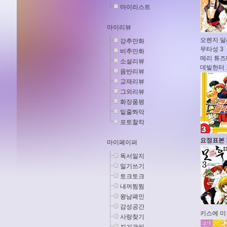
마이리스트
마이리뷰
오렌지 딜
강추만화
무타성 3
비추만화
메리 튜즈
소설리뷰
데빌헌터 
음반리뷰
교재리뷰
그외리뷰
화장품평
밑줄쫘악
포토찰칵
요정표본 
마이페이퍼
독서일지
일기쓰기
토크토크
내꺼찜찜
왕남폐인
감성공간
키스에 미
사랑찾기