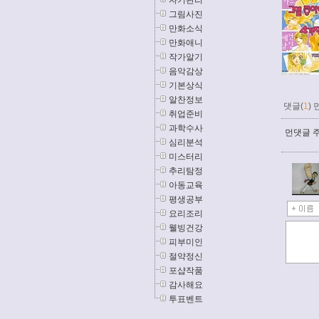
자기관리
그림사진
만화소식
만화애니
작가알기
음악감상
기본상식
알찬정보
댓글(
1
)
취업준비
과학수사
먼댓글 주
심리분석
미스터리
추리탐정
아동교육
평생공부
요리조리
웰빙건강
피부미인
절약정신
포샵작품
감사해요
투표벤트