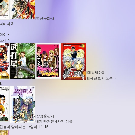
[학산문화사]
리버리 3
데이 3
노라 6
[대원씨아이]
현재관료계 모후 3
1
[삼양출판사]
내가 빠져든 4가지 이유
친놈과 담배피는 고양이 14, 15