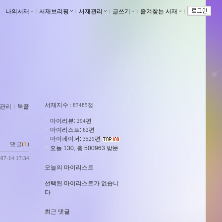
나의서재
ｌ
서재브리핑
ｌ
서재관리
ｌ
글쓰기
ｌ
즐겨찾는 서재
ｌ
서재지수
: 87485점
관리
ｌ
북플
마이리뷰:
편
294
마이리스트:
편
62
마이페이퍼:
편
3529
댓글(
1
)
오늘 130, 총 500963 방문
-07-14 17:34
오늘의 마이리스트
선택된 마이리스트가 없습니
다.
최근 댓글