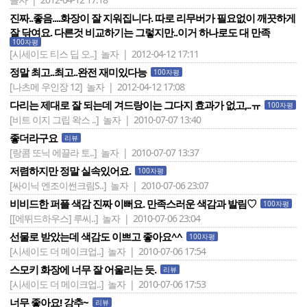
진짜..좋음....화장이 잘 지워집니다. 따로 리무버가 필요없이 깨끗하게
잘 닦여요. 다른것 비교하기는 그렇지만..이거 하나로도 대 만족
100자평
[시세이도 티스 딥 오..]
놀자 | 2012-04-12 17:11
정말 최고..최고..완전 재미있다능
100자평
[나츠메 우인장 12]
놀자 | 2012-04-12 17:08
다리는 제대로 잘 되는데 겨드랑이는 그다지 효과가 없고,..ㅠ
100자평
[비트 이지 그립 왁스 ..]
놀자 | 2010-07-07 13:40
좋더라구요
리뷰
[랑콤 또닉 에끌라 토..]
놀자 | 2010-07-07 13:37
저렴하지만 정말 실속있어요.
100자평
[싸이닉 엔조이썬크림S..]
놀자 | 2010-07-06 23:07
비비드한 퍼플 색감 진짜 이뻐요. 만족스러운 색감과 발림♡
100자평
[[에뛰드하우스] 루씨..]
놀자 | 2010-07-06 23:04
선물로 받았는데 색감도 이쁘고 좋아요^^
100자평
[시세이도 더 메이크업..]
놀자 | 2010-07-06 17:54
스모키 화장에 너무 잘 어울리는 듯.
리뷰
[시세이도 더 메이크업..]
놀자 | 2010-07-06 17:53
너무 좋아요! 강추~
리뷰