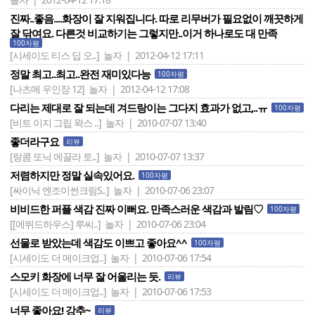
진짜..좋음....화장이 잘 지워집니다. 따로 리무버가 필요없이 깨끗하게
잘 닦여요. 다른것 비교하기는 그렇지만..이거 하나로도 대 만족
100자평
[시세이도 티스 딥 오..]
놀자 | 2012-04-12 17:11
정말 최고..최고..완전 재미있다능
100자평
[나츠메 우인장 12]
놀자 | 2012-04-12 17:08
다리는 제대로 잘 되는데 겨드랑이는 그다지 효과가 없고,..ㅠ
100자평
[비트 이지 그립 왁스 ..]
놀자 | 2010-07-07 13:40
좋더라구요
리뷰
[랑콤 또닉 에끌라 토..]
놀자 | 2010-07-07 13:37
저렴하지만 정말 실속있어요.
100자평
[싸이닉 엔조이썬크림S..]
놀자 | 2010-07-06 23:07
비비드한 퍼플 색감 진짜 이뻐요. 만족스러운 색감과 발림♡
100자평
[[에뛰드하우스] 루씨..]
놀자 | 2010-07-06 23:04
선물로 받았는데 색감도 이쁘고 좋아요^^
100자평
[시세이도 더 메이크업..]
놀자 | 2010-07-06 17:54
스모키 화장에 너무 잘 어울리는 듯.
리뷰
[시세이도 더 메이크업..]
놀자 | 2010-07-06 17:53
너무 좋아요! 강추~
리뷰