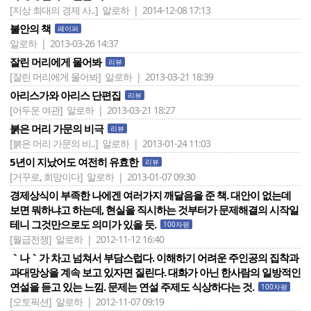
[지상 최대의 경제 사..]
알로하 | 2014-12-08 17:13
불안의 책
페이퍼
알로하 | 2013-03-26 14:37
잘린 머리에게 물어봐
리뷰
[잘린 머리에게 물어봐]
알로하 | 2013-03-21 18:39
아리스가와 아리스 단편집
리뷰
[어두운 여관]
알로하 | 2013-03-21 18:27
붉은 머리 가문의 비극
리뷰
[붉은 머리 가문의 비..]
알로하 | 2013-01-24 11:03
5년이 지났어도 여전히 유효한
리뷰
[거꾸로, 희망이다]
알로하 | 2013-01-07 09:30
경제상식이 부족한 나에겐 여러가지 깨달음을 준 책. 대안이 없는데
보면 뭐하냐고 하는데, 현실을 직시하는 것부터가 문제해결의 시작일
테니 그것만으로도 의미가 있을 듯.
100자평
[월급전쟁]
알로하 | 2012-11-12 16:40
｀나｀가 차고 넘쳐서 부담스럽다. 이해하기 어려운 주인공의 집착과
과대망상을 계속 보고 있자면 질린다. 대화가 아닌 한사람의 일방적인
연설을 듣고 있는 느낌. 문제는 연설 주제도 식상하다는 것.
100자평
[오토픽션]
알로하 | 2012-11-07 09:19