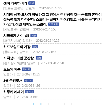
생이 가혹하여라
리뷰
[힌트는 도련님]
알로하 | 2012-10-23 16:29
시대적 상황 묘사가 탁월하고 그 안에서 주인공이 겪는 공포와 혼란이
설득력 있게 다가온다. 스토리는 끝까지 긴장감있고, 서술은 군더더기
가 없다. 정말 재미있는 스릴러.
100자평
[차일드 44]
알로하 | 2012-09-20 16:55
시크하게 사는 법?
리뷰
[프렌치 시크]
알로하 | 2012-08-29 10:25
하드보일드의 거장
리뷰
[몰타의 매]
알로하 | 2012-08-28 21:47
자취생이라면 공감할.
리뷰
[혼자살기 9년차]
알로하 | 2012-08-28 21:20
오늘의 지름
페이퍼
알로하 | 2012-08-21 15:35
8월 추천도서
페이퍼
알로하 | 2012-08-06 11:16
하루키 에세이
페이퍼
알로하 | 2012-08-03 15:41