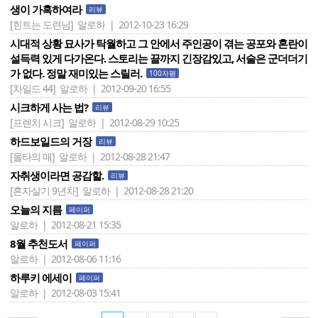
생이 가혹하여라
리뷰
[힌트는 도련님]
알로하 | 2012-10-23 16:29
시대적 상황 묘사가 탁월하고 그 안에서 주인공이 겪는 공포와 혼란이
설득력 있게 다가온다. 스토리는 끝까지 긴장감있고, 서술은 군더더기
가 없다. 정말 재미있는 스릴러.
100자평
[차일드 44]
알로하 | 2012-09-20 16:55
시크하게 사는 법?
리뷰
[프렌치 시크]
알로하 | 2012-08-29 10:25
하드보일드의 거장
리뷰
[몰타의 매]
알로하 | 2012-08-28 21:47
자취생이라면 공감할.
리뷰
[혼자살기 9년차]
알로하 | 2012-08-28 21:20
오늘의 지름
페이퍼
알로하 | 2012-08-21 15:35
8월 추천도서
페이퍼
알로하 | 2012-08-06 11:16
하루키 에세이
페이퍼
알로하 | 2012-08-03 15:41