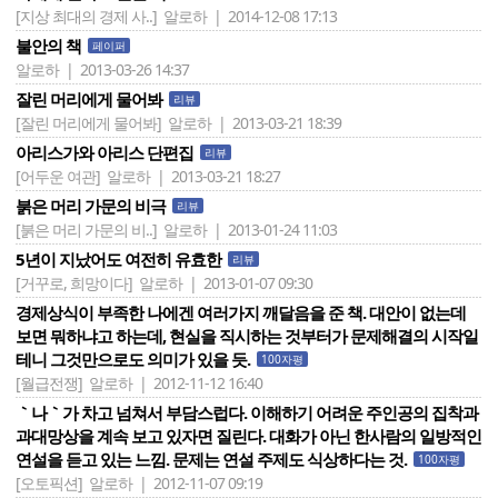
[지상 최대의 경제 사..]
알로하 | 2014-12-08 17:13
불안의 책
페이퍼
알로하 | 2013-03-26 14:37
잘린 머리에게 물어봐
리뷰
[잘린 머리에게 물어봐]
알로하 | 2013-03-21 18:39
아리스가와 아리스 단편집
리뷰
[어두운 여관]
알로하 | 2013-03-21 18:27
붉은 머리 가문의 비극
리뷰
[붉은 머리 가문의 비..]
알로하 | 2013-01-24 11:03
5년이 지났어도 여전히 유효한
리뷰
[거꾸로, 희망이다]
알로하 | 2013-01-07 09:30
경제상식이 부족한 나에겐 여러가지 깨달음을 준 책. 대안이 없는데
보면 뭐하냐고 하는데, 현실을 직시하는 것부터가 문제해결의 시작일
테니 그것만으로도 의미가 있을 듯.
100자평
[월급전쟁]
알로하 | 2012-11-12 16:40
｀나｀가 차고 넘쳐서 부담스럽다. 이해하기 어려운 주인공의 집착과
과대망상을 계속 보고 있자면 질린다. 대화가 아닌 한사람의 일방적인
연설을 듣고 있는 느낌. 문제는 연설 주제도 식상하다는 것.
100자평
[오토픽션]
알로하 | 2012-11-07 09:19