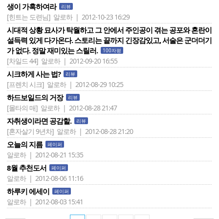
생이 가혹하여라
리뷰
[힌트는 도련님]
알로하 | 2012-10-23 16:29
시대적 상황 묘사가 탁월하고 그 안에서 주인공이 겪는 공포와 혼란이
설득력 있게 다가온다. 스토리는 끝까지 긴장감있고, 서술은 군더더기
가 없다. 정말 재미있는 스릴러.
100자평
[차일드 44]
알로하 | 2012-09-20 16:55
시크하게 사는 법?
리뷰
[프렌치 시크]
알로하 | 2012-08-29 10:25
하드보일드의 거장
리뷰
[몰타의 매]
알로하 | 2012-08-28 21:47
자취생이라면 공감할.
리뷰
[혼자살기 9년차]
알로하 | 2012-08-28 21:20
오늘의 지름
페이퍼
알로하 | 2012-08-21 15:35
8월 추천도서
페이퍼
알로하 | 2012-08-06 11:16
하루키 에세이
페이퍼
알로하 | 2012-08-03 15:41