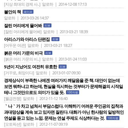
[지상 최대의 경제 사..]
알로하 | 2014-12-08 17:13
불안의 책
페이퍼
알로하 | 2013-03-26 14:37
잘린 머리에게 물어봐
리뷰
[잘린 머리에게 물어봐]
알로하 | 2013-03-21 18:39
아리스가와 아리스 단편집
리뷰
[어두운 여관]
알로하 | 2013-03-21 18:27
붉은 머리 가문의 비극
리뷰
[붉은 머리 가문의 비..]
알로하 | 2013-01-24 11:03
5년이 지났어도 여전히 유효한
리뷰
[거꾸로, 희망이다]
알로하 | 2013-01-07 09:30
경제상식이 부족한 나에겐 여러가지 깨달음을 준 책. 대안이 없는데
보면 뭐하냐고 하는데, 현실을 직시하는 것부터가 문제해결의 시작일
테니 그것만으로도 의미가 있을 듯.
100자평
[월급전쟁]
알로하 | 2012-11-12 16:40
｀나｀가 차고 넘쳐서 부담스럽다. 이해하기 어려운 주인공의 집착과
과대망상을 계속 보고 있자면 질린다. 대화가 아닌 한사람의 일방적인
연설을 듣고 있는 느낌. 문제는 연설 주제도 식상하다는 것.
100자평
[오토픽션]
알로하 | 2012-11-07 09:19