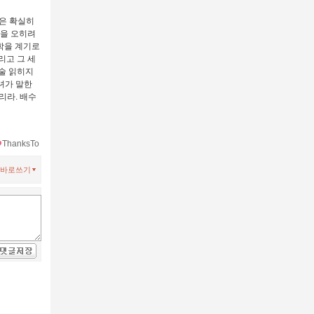
들은 확실히
들을 오히려
학을 계기로
리고 그 세
술 읽히지
그녀가 말한
리라. 배수
ThanksTo
바로쓰기