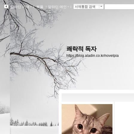
알라딘 서재
ｌ
북플
ｌ
알라딘 메인
ｌ
서재통합 검색
쾌락적 독자
https://blog.aladin.co.kr/novelpia