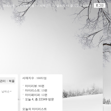
나의서재
ｌ
서재브리핑
ｌ
서재관리
ｌ
글쓰기
ｌ
즐겨찾는 서재
ｌ
서재지수
: 16692점
관리
ｌ
북플
마이리뷰:
편
90
마이리스트:
편
13
날짜순
마이페이퍼:
편
12
오늘 4, 총 22349 방문
오늘의 마이리스트