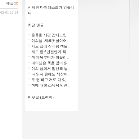
댓글(
0
)
선택된 마이리스트가 없습니
-05-01 18:34
다.
최근 댓글
훌륭한 서평 감사드립..
여의님, 새해첫날이어..
저도 집에 장식용 책들..
저도 한 6년전엔가 책..
책 제목부터가 확끌리..
여의님은 책을 많이 읽..
여의 님께서 엄선해 놓..
다 읽지 못해도 책장에..
두 권 빼고 저도 다 있..
책에 대한 소유욕 만큼..
먼댓글 (트랙백)