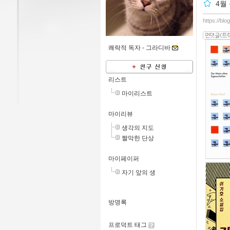
4월
https://blo
쾌락적 독자 -
그라디바
리스트
마이리스트
마이리뷰
생각의 지도
짤막한 단상
마이페이퍼
자기 앞의 생
방명록
프로덕트 태그