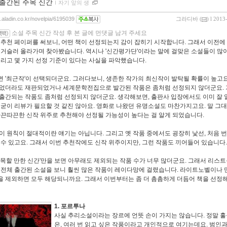
 출간된 주목 신간
ｌ
자기 앞의 생
g.aladin.co.kr/novelpia/6195039
그라디바
(
) l 2013
소설 주목 신간 작성 후 본 글에 먼댓글 남겨 주세요
 추천 페이퍼를 써보니, 어떤 책이 선정되는지 감이 잡히기 시작합니다. 그래서
이전에
 거슬러 올라가며 찾아봤습니다. 역시나 '신간평가단'이라는 말에 걸맞은 소설들이 많
그리고 몇 가지 선정 기준이 있다는 사실을 파악했습니다.
 '최근작'이 선택되더군요. 그러다보니, 생존한 작가의 최신작이 발탁될 확률이 높고
었더라도 재판되었거나 세계문학전집으로 발간된 작품은 좀처럼 선정되지 않더군요.
출간되는 작품도 좀처럼 선정되지 않더군요. 생각해보면, 출판사 입장에서도 이미 잘 
 굳이 리뷰가 필요할 것 같진 않아요. 영화로 나왔던 유명소설도 마찬가지고요. 말 그대로
따끈따끈한 신작 위주로 추천해야 선정될 가능성이 높다는 걸 알게 되었습니다.
이 원칙이 절대적이란 얘기는 아닙니다. 그리고 옛 작품 중에서도 굉장히 낯선, 처음 
 수 있고요. 그래서 이번 추천작에도 신작 위주이지만, 그런 작품도 끼어들어 있습니다.
주목할 만한 신간'만을 보면 아무래도 제외되는 작품 수가 너무 많더군요. 그래서 리스트
 전체 출간된 소설을 보니 훨씬 많은 작품이 레이다망에 걸렸습니다. 라이트노벨이나 만
 제외하면 모두 해당되니까요. 그래서 이번부터는 좀 더 촘촘하게 더듬어 책을 선
1. 포르투나
사실 추리소설이라는 장르에 언뜻 손이 가지는 않습니다. 정말 
은, 여러 번 읽고 싶은 작품이라고 개인적으로 여기는데요. 범인과