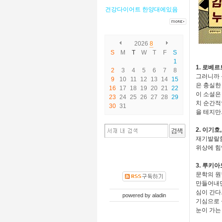
건강다이어트
한양대에있음
2026
8
S
M
T
W
T
F
S
1
1. 로베르
2
3
4
5
6
7
8
그러니까 
9
10
11
12
13
14
15
은 충실한
16
17
18
19
20
21
22
이 소설은
23
24
25
26
27
28
29
치 순간적
30
31
을 테지만
2. 이기호
재기발랄함
위상에 힘
3. 루키
문학의 원
만들어내면
심이 간다
powered by
aladin
기심으로 
눈이 가는