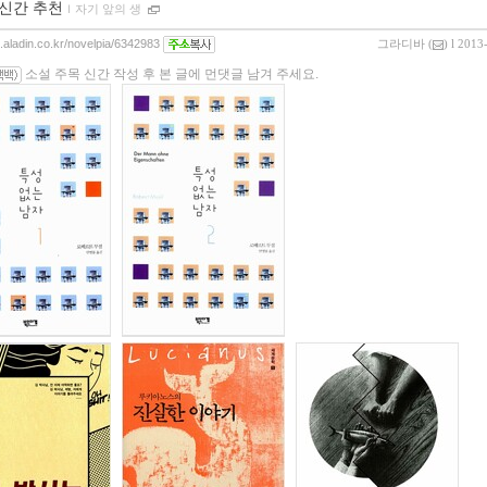
 신간 추천
ｌ
자기 앞의 생
g.aladin.co.kr/novelpia/6342983
그라디바
(
) l 2013
소설 주목 신간 작성 후 본 글에 먼댓글 남겨 주세요.