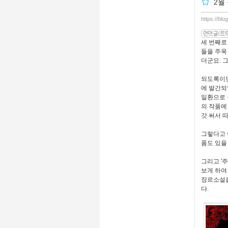
2월
https://blo
세 번째로
들을 주욱
더군요. 
되도록이면
에 발간되
일환으로 
의 작품에
갓 써서 
그렇다고 
품도 있을
그리고 '
보게 하여
장르소설을
다.