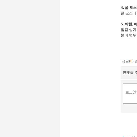
4. 폴 오
폴 오스터
5. 박향,
점점 살기
분이 변두
댓글(
0
)
먼댓글 주