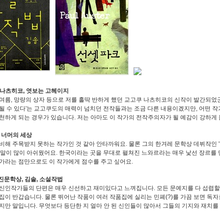
쿠 나츠히코, 엿보는 고헤이지
여름, 망량의 상자 등으로 저를 홀딱 반하게 했던 교고쿠 나츠히코의 신작이 발간되었군
될 수 있다'는 교고쿠도의 매력이 넘치던 전작들과는 조금 다른 내용이겠지만, 어떤 작
천하게 되는 경우가 있습니다. 저는 아마도 이 작가의 전작주의자가 될 예감이 강하게 
, 너머의 세상
비해 주목받지 못하는 작가인 것 같아 안타까워요. 물론 그의 한겨레 문학상 데뷔작인
결말이 많이 아쉬웠어요. 한국이라는 곳을 무대로 펼쳐진 느와르라는 매우 낯선 장르를
가라는 점만으로도 이 작가에게 점수를 주고 싶어요.
웹진문학상, 김솔, 소설작법
신인작가들의 단편은 매우 신선하고 재미있다고 느껴집니다. 모든 문예지를 다 섭렵할
집이 반갑습니다. 물론 뛰어난 작품이 여러 작품집에 실리는 민폐(?)를 가끔 보면 독
지만 말입니다. 무엇보다 등단한 지 얼마 안 된 신인들이 많아서 그들의 기지와 재치를