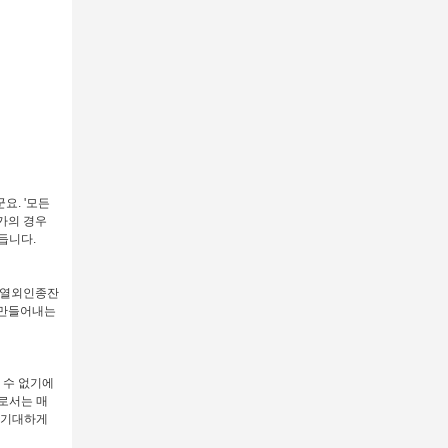
요. '모든
가의 경우
듭니다.
 '열외인종잔
 만들어내는
 수 없기에
자로서는 매
 기대하게