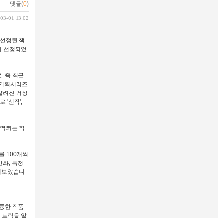
댓글(
0
)
-03-01 13:02
 선정된 책
이 선정되었
요.
즉 최근
 기획시리즈
알려진 거장
 '신작',
번역되는 작
를 100개씩
화, 특정
정해보았습니
훌륭한 작품
 트릭을 알