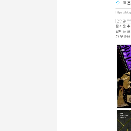
책은
https://blo
즐거운 추
달에는 프
가 부족해