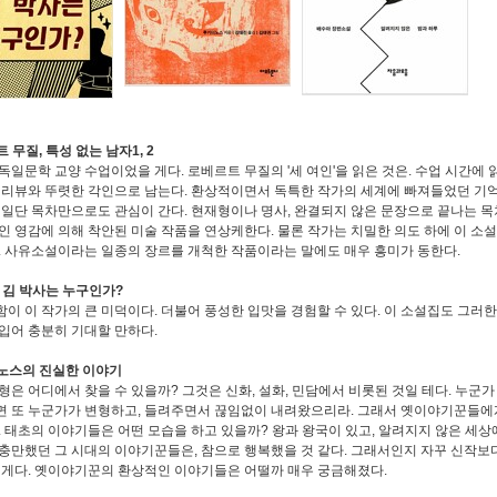
트 무질, 특성 없는 남자1, 2
독일문학 교양 수업이었을 게다. 로베르트 무질의 '세 여인'을 읽은 것은. 수업 시간에 
 리뷰와 뚜렷한 각인으로 남는다. 환상적이면서 독특한 작가의 세계에 빠져들었던 기억
 일단 목차만으로도 관심이 간다. 현재형이나 명사, 완결되지 않은 문장으로 끝나는 목
인 영감에 의해 착안된 미술 작품을 연상케한다. 물론 작가는 치밀한 의도 하에 이 소
. 사유소설이라는 일종의 장르를 개척한 작품이라는 말에도 매우 흥미가 동한다.
, 김 박사는 누구인가?
이 이 작가의 큰 미덕이다. 더불어 풍성한 입맛을 경험할 수 있다. 이 소설집도 그러
입어 충분히 기대할 만하다.
아노스의 진실한 이야기
형은 어디에서 찾을 수 있을까? 그것은 신화, 설화, 민담에서 비롯된 것일 테다. 누군
 또 누군가가 변형하고, 들려주면서 끊임없이 내려왔으리라. 그래서 옛이야기꾼들에
. 태초의 이야기들은 어떤 모습을 하고 있을까? 왕과 왕국이 있고, 알려지지 않은 세상
충만했던 그 시대의 이야기꾼들은, 참으로 행복했을 것 같다. 그래서인지 자꾸 신작보
 게다. 옛이야기꾼의 환상적인 이야기들은 어떨까 매우 궁금해졌다.