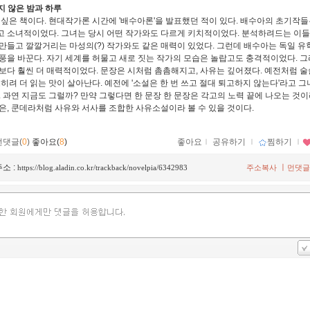
지지 않은 밤과 하루
 싶은 책이다. 현대작가론 시간에 '배수아론'을 발표했던 적이 있다. 배수아의 초기작
 소녀적이었다. 그녀는 당시 어떤 작가와도 다르게 키치적이었다. 분석하려드는 이
만들고 깔깔거리는 마성의(?) 작가와도 같은 매력이 있었다. 그런데 배수아는 독일 유
풍을 바꾼다. 자기 세계를 허물고 새로 짓는 작가의 모습은 놀랍고도 충격적이었다. 그
보다 훨씬 더 매력적이었다. 문장은 시처럼 촘촘해지고, 사유는 깊어졌다. 예전처럼 술
오히려 더 읽는 맛이 살아난다. 예전에 '소설은 한 번 쓰고 절대 퇴고하지 않는다'라고 
. 과연 지금도 그럴까? 만약 그렇다면 한 문장 한 문장은 각고의 노력 끝에 나오는 것이
은, 쿤데라처럼 사유와 서사를 조합한 사유소설이라 볼 수 있을 것이다.
먼댓글(
0
)
좋아요(
8
)
좋아요
ｌ
공유하기
ｌ
찜하기
ｌ
소 :
ㅣ
https://blog.aladin.co.kr/trackback/novelpia/6342983
주소복사
먼댓글