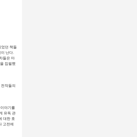
읽었던 책들
이 난다.
차들은 마
설을 집필했
한 전작들의
가 이야기를
게 유독 관
에 대한 호
다 고전에