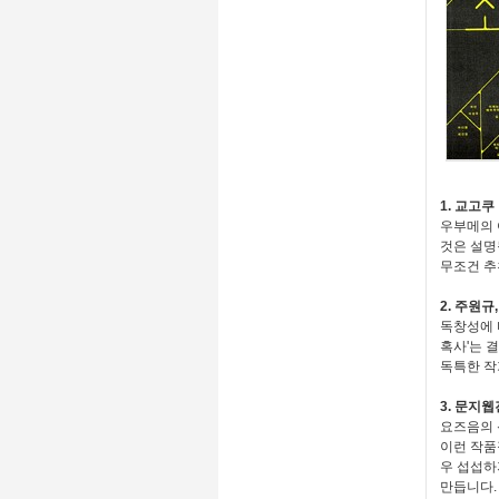
1. 교고
우부메의 
것은 설명
무조건 추
2. 주원규
독창성에 
혹사'는 
독특한 작
3. 문지
요즈음의 
이런 작품
우 섭섭하
만듭니다.