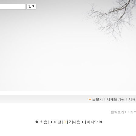
글보기
ｌ
서재브리핑
ｌ
서재
펼쳐보기
5개
처음 |
이전 |
1
|
2
|
다음
|
마지막