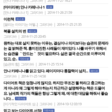
[안나 카레니나 1]
그라디바 | 2014-11-27 16:21
[마이리뷰] 안나 카레니나 1
리뷰
[안나 카레니나 1]
그라디바 | 2014-11-26 21:59
이런책
리스트
[끌리는 이야기는 어떻..]
그라디바 | 2014-11-25 21:35
북플 설치의 변
페이퍼
그라디바 | 2014-11-25 20:45
원하는 대로 살지 못하는 이유는, 결심이나 의지보다는 습관의 문제라
는 걸 밝혀준 책. 흥미진진한 사례들이 재미있다. 나를 바꾸기 위해서
는 습관을 ｀만드는｀ 것이 필요하다. 삶은 결국 순간으로 이루어져
있고, 순..
100자평
[습관의 힘]
그라디바 | 2014-11-25 15:14
안나 카레니나를 읽고 있다. 페이지마다 통찰력이 넘치...
페이퍼
그라디바 | 2014-11-25 14:58
다이어트 책은 엄청나게 많지요. 하지만 무조건 뭘 하라고 충고하는
게 아니라 왜 그렇게 해야 하는지 차근차근 설명해주는 책은 드물어
요. 남세희 작가의 책들은 항상 그렇게 왜, 에 대한 대답을 해줘서 좋습
니다. ..
100자평
[이기적인 다이어트 상..]
그라디바 | 2014-10-12 03:19
믿고 보는 다이어트 서적!
100자평