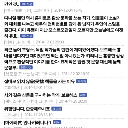
간인 것..
100자평
[안나 카레니나 1]
그라디바 | 2014-12-04 16:48
다니엘 켈만 역시 흥미로운 환상 문학을 쓰는 작가. 인물들이 소설가
와 대화를 나누고 배우의 전화번호를 갖게 된 남자가 우연의 스릴을
즐긴다. 이미 유행이 지난 포스트모던일지 모르지만 오늘날에도 여전
히 유효..
100자평
[명예]
그라디바 | 2014-12-02 20:30
최근 들어 프랑스, 독일 작가들의 단편이 재미있어졌다. 보르헤스 흉
내를 낸다지만 재미있으면 되는 일 아니겠는가. 키리니는 훌륭한 상상
력으로 환상적인 이야기를 한다. 표제작은 압권.첫 문장 대신에 둘째
문장부..
100자평
[첫 문장 못 쓰는 남자]
그라디바 | 2014-12-02 16:02
절대로 읽지 않을(못할) 책들을 사는 이유
페이퍼
그라디바 | 2014-12-01 14:08
시와 같은 산문을 구사하는 작가, 보르헤스
리뷰
[셰익스피어의 기억]
그라디바 | 2014-11-29 20:30
취향입니다, 존중해주시죠
페이퍼
그라디바 | 2014-11-28 18:10
[마이리뷰] 안나 카레니나 1
리뷰