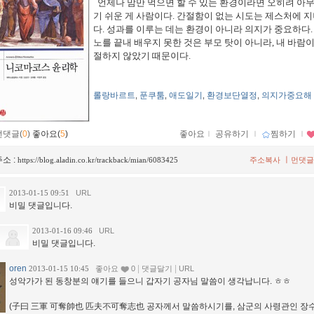
언제나 맘만 먹으면 할 수 있는 환경이라면 오히려 아무
기 쉬운 게 사람이다
.
간절함이 없는 시도는 제스처에 지
다
.
성과를 이루는 데는 환경이 아니라 의지가 중요하다
노를 끝내 배우지 못한 것은 부모 탓이 아니라
,
내 바람이
절하지 않았기 때문이다
.
롤랑바르트
푼쿠툼
애도일기
환경보단열정
의지가중요해
,
,
,
,
먼댓글(
0
)
좋아요(
5
)
좋아요
ｌ
공유하기
ｌ
찜하기
ｌ
소 :
ㅣ
https://blog.aladin.co.kr/trackback/mian/6083425
주소복사
먼댓글
2013-01-15 09:51
URL
비밀 댓글입니다.
2013-01-16 09:46
URL
비밀 댓글입니다.
oren
|
|
2013-01-15 10:45
좋아요
0
댓글달기
URL
성악가가 된 동창분의 얘기를 들으니 갑자기 공자님 말씀이 생각납니다. ㅎㅎ
(子曰 三軍 可奪帥也 匹夫不可奪志也 공자께서 말씀하시기를, 삼군의 사령관인 장