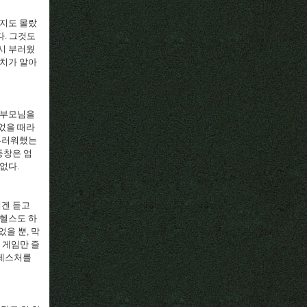
지도 몰랐
다
.
그것도
시 부러웠
치가 알아
 부모님을
었을 때라
 부러워했는
동창은 엄
 없다
.
에겐 듣고
 헬스도 하
었을 뿐
,
막
)
게임만 즐
 제스처를