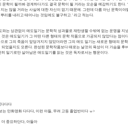
이 문학이 될까봐 경계하다가도 결국 문학이 될 거라는 모순을 예감하기도 한다
.
지는 않을 거라는 사실에 대한 자신이 없기 때문에
.
그런데 다름 아닌 문학이야
 뿌리를 내리고 태어나는 것임에도 불구하고
.
’ 라고 적는다
.
도와는 상관없이 애도일기는 문학적 성과물로 재탄생할 수밖에 없는 운명을 지
 것은 애도일기가 그 어떤 다른 형태의 문학 작품으로 가공되지 않았다는 점이
으로 그의 죽음이 앞당겨지지 않았더라면 그의 애도 일기는 새로운 형태의 문학
이 되었을지도 모른다
.
완성된 문학작품보다 때로는 날것의 육성이 더 가슴을 후벼
전히 일기로만 살아남은 애도일기를 읽는 것은 독자로서는 행운이다
.
보는 만화영화 다다다, 이런 아들, 무려 고등 졸업반이다 ㅠ>
 더 중요하단다, 아들아