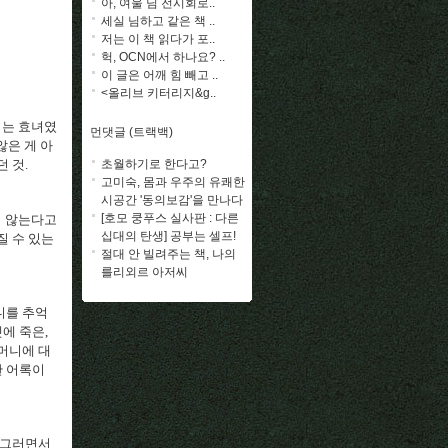
아, 여울 님 전시회로..
세실 님하고 같은 책 ..
저는 이 책 읽다가 포..
헉, OCN에서 하나요? ..
이 글은 어깨 힘 빼고 ..
<올리브 키터리지&g..
미는 효녀였
먼댓글 (트랙백)
않은 게 아
초월하기로 한다고?
던 것
.
고미숙, 몸과 우주의 유쾌한
시공간 '동의보감'을 만나다
[호모 쿵푸스 실사판 : 다른
지 않는다고
십대의 탄생] 공부는 셀프!
질 수 있는
절대 안 빌려주는 책, 나의
를리외르 아저씨
니를 추억
넷에 죽은
,
어머니에 대
한 어록이
그러면서