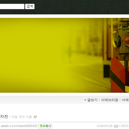
글보기
ｌ
서재브리핑
ｌ
서재
자전
ｌ
여덟 개의 거울
g.aladin.co.kr/mian/6083425
다크아이즈
(
) l 2013