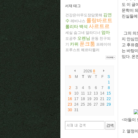
도 이 글
서재 태그
문학이 되
김연
건강은아무도장담못해
진실들에
롤랑바르트
수
레비나스
사르트르
롤리타
백석
엄마
세실
숨그네
알라디너
그의 의
오렌님
오공주
운동
친구되
지 안심인
푼크툼
카뮈
기
프레이야
고 후유증
프루스트
헤르타뮐러
는 바탕
있다
.
온
2026
8
S
M
T
W
T
F
S
1
2
3
4
5
6
7
8
9
10
11
12
13
14
15
16
17
18
19
20
21
22
23
24
25
26
27
28
29
30
31
<아들이 
2.
열정이