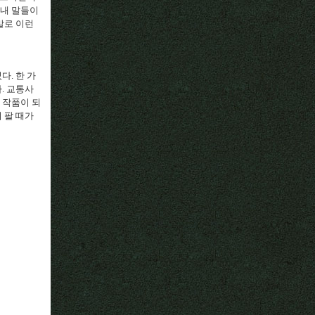
‘내 말들이
말로 이런
녔다
.
한 가
다
.
교통사
 작품이 되
 팔 때가