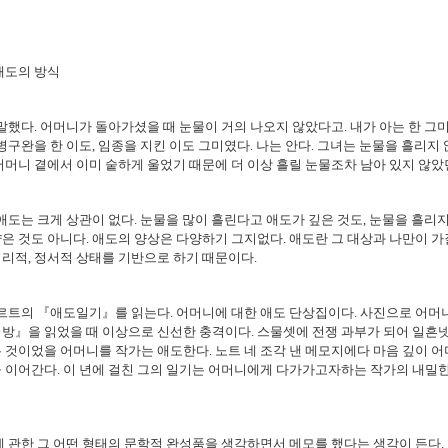
 애도의 방식
말했다
.
어머니가 돌아가셨을 때 눈물이 거의 나오지 않았다고
.
내가 아는 한 그
병구완을 한 이도
,
임종을 지킨 이도 그미였다
.
나는 안다
.
그녀는 눈물을 흘리지 
어머니 곁에서 이미 숱하게 울었기 때문에 더 이상 흘릴 눈물조차 남아 있지 않았
애도는 크게 상관이 없다
.
눈물을 많이 흘린다고 애도가 깊은 것도
,
눈물을 흘리
얕은 것도 아니다
.
애도의 양상은 다양하기 그지없다
.
애도란 그 대상과 나만이 가
심리적
,
정서적 상태를 기반으로 하기 때문이다
.
르트의 『애도일기』를 읽는다
.
어머니에 대한 애도 단상집이다
.
사진으로 어머
 방』을 읽었을 때 이상으로 신선한 충격이다
.
스물셋에 전쟁 과부가 되어 일흔
든 것이었을 어머니를 작가는 애도한다
.
노트 네 조각 낸 메모지에다 마음 깊이 
을 이어간다
.
이 년에 걸친 그의 일기는 어머니에게 다가가고자하는 작가의 내밀
 관한 그 어떤 형태의 문학적 완성품을 생각하면서 메모를 했다는 생각이 든다
.