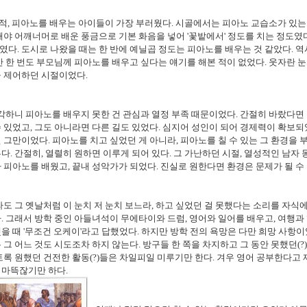
 적
,
피아노를 배우는 아이들이 가장 부러웠다
.
시골에서는 피아노 교습소가 있는
야 어깨너머로 배운 풍금으로 기본 화음을 넣어
'
꽃밭에서
'
정도를 치는 정도였
였다
.
도시로 나왔을 때는 한 반에 예닐곱 정도는 피아노를 배우는 것 같았다
.
역
 한 번도 부모님께 피아노를 배우고 싶다는 얘기를 해본 적이 없었다
.
웃자란 눈
을 제어하던 시절이었다
.
각하니 피아노를 배우지 못한 건 관심과 열정 부족 때문이었다
.
간절히 바랐다면
수 있었고
,
그도 아니라면 다른 길도 있었다
.
심지어 성인이 되어 경제력이 확보되
면 그만이었다
.
피아노를 치고 싶었던 게 아니라
,
피아노를 칠 수 있는 그 환경을
른다
.
간절히
,
열렬히 원하면 이루게 되어 있다
.
그 가난하던 시절
,
열성적인 남자 
라 피아노를 배웠고
,
끝내 성악가가 되었다
.
진실로 원한다면 환경은 문제가 될 수
도 그 옛날처럼 이 눈치 저 눈치 보느라
,
하고 싶었던 걸 못했다는 소리를 자식
다
.
그래서 방학 중인 아들녀석이 무에타이와 드럼
,
영어와 일어를 배우고
,
여행과
을 때
'
무조건 오케이
'
라고 답했었다
.
하지만 방학 전의 욕망은 다만 희망 사항이
 그 어느 것도 시도조차 하지 않는다
.
방구들 한 쪽을 차지하고 그 동안 못했던
(?
토록 원했던 건전한 활동
(?)
들은 차일피일 미루기만 한다
.
겨우 영어 공부한다고
 마뜩잖기만 하다
.