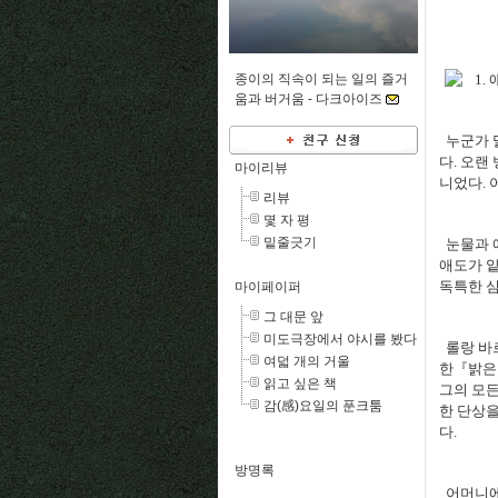
종이의 직속이 되는 일의 즐거
1.
움과 버거움 -
다크아이즈
누군가 
다
.
오랜 
마이리뷰
니었다
.
리뷰
몇 자 평
밑줄긋기
눈물과 
애도가 
독특한 
마이페이퍼
그 대문 앞
미도극장에서 야시를 봤다
롤랑 바
여덟 개의 거울
한『밝은
읽고 싶은 책
그의 모
감(感)요일의 푼크툼
한 단상
다
.
방명록
어머니에