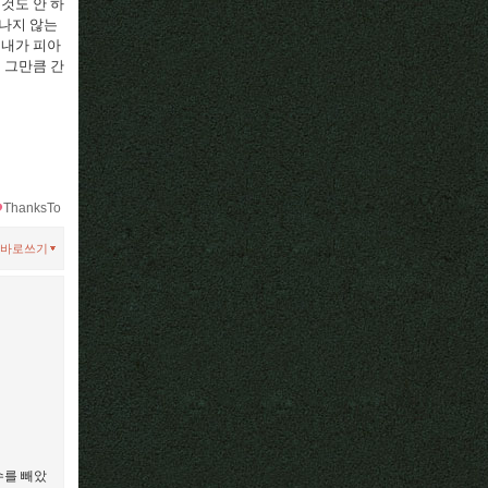
것도 안 하
나지 않는
.
내가 피아
 그만큼 간
ThanksTo
바로쓰기
수를 빼았