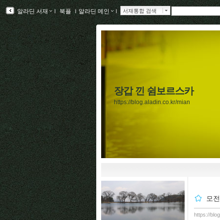
알라딘 서재
ｌ
북플
ｌ
알라딘 메인
ｌ
서재통합 검색
장갑 낀 쉼보르스카
https://blog.aladin.co.kr/mian
모전
https://blo