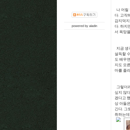
나
어릴
다
.
고작해
감지덕지
powered by
aladin
다
.
하지만
서 욕망
지금 생
설득할 
도 배우
지도 모
마를 졸
그렇더라
싶지 않
겠다고 했
상 아들은
긴다
.
그
취하는데