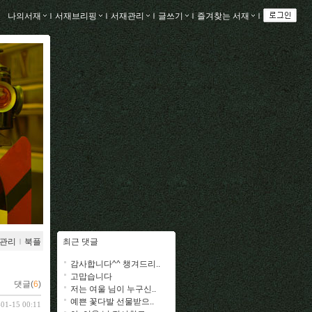
나의서재
ｌ
서재브리핑
ｌ
서재관리
ｌ
글쓰기
ｌ
즐겨찾는 서재
ｌ
관리
ｌ
북플
최근 댓글
감사합니다^^ 챙겨드리..
고맙습니다
댓글(
6
)
저는 여울 님이 누구신..
예쁜 꽃다발 선물받으..
-01-15 00:11