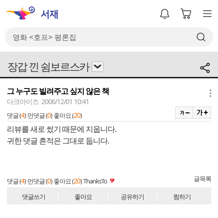
장갑 낀 쉼보르스카
그 누구도 빌려주고 싶지 않은 책
메뉴
다크아이즈 2006/12/01 10:41
4
0
20
댓글 (
)
먼댓글 (
)
좋아요 (
)
리뷰를 새로 썼기 때문에 지웁니다.
귀한 댓글 흔적은 그대로 둡니다.
글목록
4
0
20
댓글 (
)
먼댓글 (
)
좋아요 (
)
ThanksTo
댓글쓰기
좋아요
공유하기
찜하기