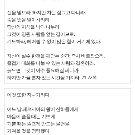
신을 믿으라, 하지만 차는 잠그고 다니라.
숨을 뜻을 알아차리라.
당신의 지식을 남과 나누라,
그것이 영원 사람을 얻는 길이므로.
기도하라, 헤어릴 수 없이 많은 힘이 거기에 있다.
자신이 실수 한것을 깨닫는 순간, 즉시 바로잡으라.
즐겁게 대화를 나눌 수 있는 사람과 결혼하라,
늙으면 그것이 아주 중요해질 테니까.
하지만 가끔 혼자 있는 시간을 가지라.-21-22쪽
이것 또한 지나가리다.
어느 날 페르시아의 왕이 신하들에게
마음이 슬플 때는 기쁘게
기쁠 때는 슬프게 만드는 물건을
가져올 것을 명령했다.