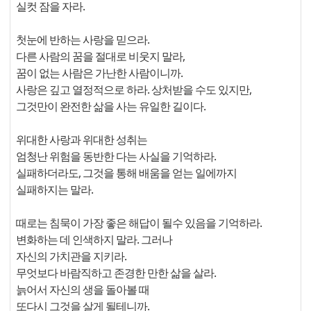
실컷 잠을 자라.
첫눈에 반하는 사랑을 믿으라.
다른 사람의 꿈을 절대로 비웃지 말라,
꿈이 없는 사람은 가난한 사람이니까.
사랑은 깊고 열정적으로 하라. 상처받을 수도 있지만,
그것만이 완전한 삶을 사는 유일한 길이다.
위대한 사랑과 위대한 성취는
엄청난 위험을 동반한 다는 사실을 기억하라.
실패하더라도, 그것을 통해 배움을 얻는 일에까지
실패하지는 말라.
때로는 침묵이 가장 좋은 해답이 될수 있음을 기억하라.
변화하는 데 인색하지 말라. 그러나
자신의 가치관을 지키라.
무엇보다 바람직하고 존경한 만한 삶을 살라.
늙어서 자신의 생을 돌아볼 때
또다시 그것을 살게 될테니까.