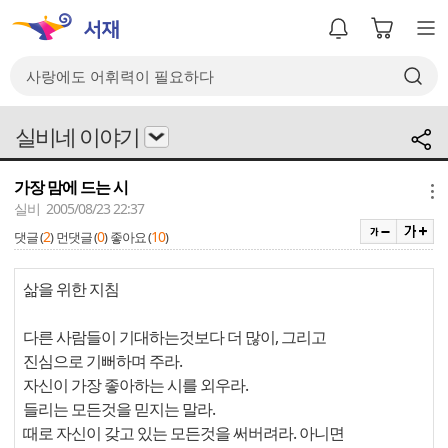
실비네 이야기
가장 맘에 드는 시
메뉴
실비 2005/08/23 22:37
2
0
10
댓글 (
)
먼댓글 (
)
좋아요 (
)
삶을 위한 지침
다른 사람들이 기대하는것보다 더 많이, 그리고
진심으로 기뻐하며 주라.
자신이 가장 좋아하는 시를 외우라.
들리는 모든것을 믿지는 말라.
때로 자신이 갖고 있는 모든것을 써버려라. 아니면