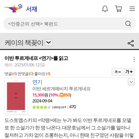
케이의 책꽂이
이반 투르게네프 <연기>를 읽고
메뉴
케이 2025/01/06 12:52
4
0
4
댓글 (
)
먼댓글 (
)
좋아요 (
)
연기
이반 세르게예비치 투르게네프
15,300
원 (
10%
↓
850
)
2024-09-04
: 470
도스토옙스키의 <악령>에는 누가 봐도 이반 투르게네프를 모델
로 한 소설가가 한 명 나온다. 대문호님께서 그 소설가를 얼마나
철저하고 가차 없이 조롱하는지, 아니 한때 친구였던 사람을 이렇