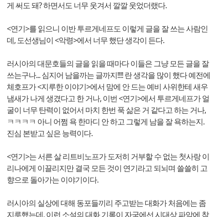
게 써도 돼? 하면서도 너무 웃겨서 깔깔 웃었더랬다.
<연기>를 읽으니 이반 투르게네프도 이렇게 글을 잘 쓰는 사람인
데, 도선생님이 <악령>에서 너무 했단 생각이 든다.
러시아의 대문호들의 글을 읽을 때마다 이들은 그냥 모든 글을 잘
쓰는구나... 심지어 남을까는 글까지!!!! 란 생각을 많이 했다 예전에
체호프가 <지루한 이야기>에서 맘에 안 드는 예비 사위한테 새우
냄새가 나게 생겼다고 한 거나, 이번 <연기>에서 투르게네프가 얼
굴이 너무 탄력이 없어서 마치 한번 푹 삶은 거 같다고 하는 거나,
ㅋㅋㅋㅋ 아니 어쩜 욕 한마디 안 하고 그렇게 남을 잘 욕하는지.
진심 본받고 싶은 능력이다.
<연기>는 서른 살 리트비노프가 도저히 거부할 수 없는 첫사랑 이
리나에게 이끌리지만 결국 모든 것이 연기라고 되뇌며 쓸쓸히 고
향으로 돌아가는 이야기이다.
러시아의 실상에 대해 동포들끼리 주고받는 대화가 처음에는 좀
지루했는데, 이런 소설의 대화 기록이 자국에선 시대상 파악에 참