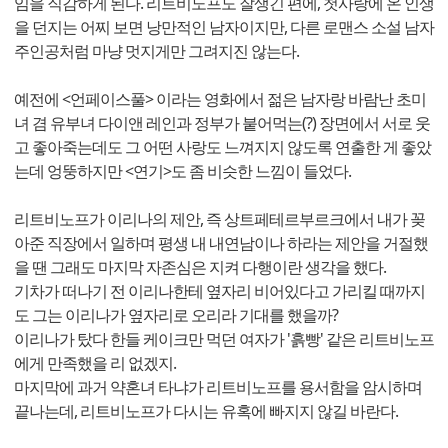
임을 직감하게 된다. 리트비노프도 잘생긴 편에, 첫사랑에 온 인생
을 던지는 어찌 보면 낭만적인 남자이지만, 다른 로맨스 소설 남자
주인공처럼 마냥 멋지게만 그려지진 않는다.
예전에 <언페이스풀> 이라는 영화에서 젊은 남자랑 바람난 초미
녀 겸 유부녀 다이앤 레인과 정부가 붙어먹는(?) 장면에서 서로 웃
고 좋아죽는데도 그 어떤 사랑도 느껴지지 않도록 연출한 게 좋았
는데 엉뚱하지만 <연기>도 좀 비슷한 느낌이 들었다.
리트비노프가 이리나의 제안, 즉 상트페테르부르크에서 내가 꽂
아준 직장에서 일하며 평생 내 내연남이나 하라는 제안을 거절했
을 땐 그래도 마지막 자존심은 지켜 다행이란 생각을 했다.
기차가 떠나기 전 이리나한테 옆자리 비어있다고 가리킬 때까지
도 그는 이리나가 옆자리로 오리라 기대를 했을까?
이리나가 탔다 한들 케이크만 먹던 여자가 '흙빵' 같은 리트비노프
에게 만족했을 리 없겠지.
마지막에 과거 약혼녀 타냐가 리트비노프를 용서함을 암시하며
끝나는데, 리트비노프가 다시는 유혹에 빠지지 않길 바란다.