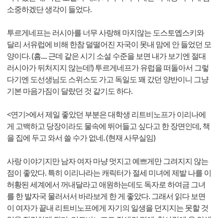
소중하겠단 생각이 들었다.
투르게네프는 러시아를 너무 사랑해 마지않는 도스토옙스키와
달리 서유럽에 비해 한참 덜떨어진 자국이 못내 맘에 안 들었던 모
양이다. (흠.... 근데 같은 시기 소설 수준을 보면 내가 보기엔 절대
러시아가 뒤처지지 않는데!) 투르게네프가 유럽을 떠돌아서 그렇
다기엔 도선생님도 스위스도 가고 독일도 꽤 갔던 양반이니 그냥
기본 마음가짐이 달랐던 것 같기도 하다.
<연기>에서 제일 좋았던 부분은 대학생 리트비노프가 이리나에
게 고백하고 당장이라도 물속에 뛰어들고 싶다고 한 장면인데, 책
을 집에 두고 와서 쓸 수가 없네. (현재 사무실임)
사랑 이야기지만 남자 여자 마냥 멋지고 예쁘게만 그려지지 않는
점이 좋았다. 특히 이리나라는 캐릭터가 절세 미녀에 제발 나를 이
허황된 세계에서 꺼내달라고 애원하는데도 독자로 하여금 그녀
를 한 발자국 물러서서 바라보게 한 게 좋았다. 그래서 읽다 보면
이 여자가 끝내 리트비노프에게 자기의 일생을 던지지는 못할 것