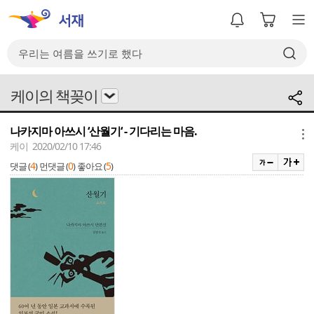
케이의 책꽂이
나카지마 아쓰시 ‘산월기‘ - 기다리는 마음.
메뉴
케이 2020/02/10 17:46
4
0
5
댓글 (
)
먼댓글 (
)
좋아요 (
)