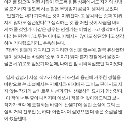
야기를 읽으며 어떤 사람이 죽도록 힘든 상황에서도 자기의 신념
을 포기하지 않도록 하는 힘은 무엇일지 곰곰이 생각해 보았다.
'언젠가는 내가 기다리는 것이 이뤄진다.'고 생각하는 것과 '이뤄
지지 않아도 상관없다.'고 생각하는 것 중 어떤 것이 사람을 버티
게 해줄 것인가. 나같은 경우는 언젠가는 이뤄진다고 생각하며 기
다리는 편인데. '소무'는 아마도 이뤄지지 않아도 상관없다고 생각
하며 기다렸으리라... 추측해본다.
작년에 힘들게 기다리고 기다리던 임신을 했는데, 결국 유산했던
일이 생각나는 바람에 '소무' 이야기 읽다 혼자 전철에서 울었다.
울면서 위로도 받았기 때문에, 나에겐 참 시의적절했던 책이었다.
일제 강점기 시절, 작가가 식민지 조선의 용산에 거주한 경험을
바탕으로 쓴 소설에서는 지배자와 피지배자 그 어느 편에서도 서
지 않는 작가의 날카로운 시선과 당시 생활상의 묘사가 인상깊다.
이 책이 너무 좋아 나카지마 아쓰시 책을 더 찾아읽으려고 보니
작가가 30대에 요절하는 바람에 '산월기'에 실린 소설이 그의 소
설의 거의 전부인 듯 하다. 아쉽다. 더 살았으면 더 좋은 소설을 많
이 썼을텐데.