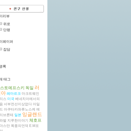
이리뷰
위로
단평
이페이퍼
잡담
명록
재 태그
러
스토예프스키
독일
시아
레마르크
마크트웨인
리스
미국
베네치아에서의
음
서부전선이상없다
아일
드
아쿠타카와류노스케
에
잉글랜드
리브론테
일본
체호프
와벌
지루한이야기
마스만
폭풍의언덕
E.M포