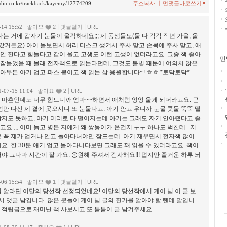
ㅣ
ladin.co.kr/trackback/kayemy/12774209
주소복사
먼댓글바로쓰기
|
|
-14 15:52
좋아요
2
댓글달기
URL
는 거에 갑자기 눈물이 울컥하네요;;; 제 동생들도(둘 다 각각 작년 가을, 올
았거든요) 아이 돌보면서 허리 디스크 생겨서 주사 맞고 손목에 주사 맞고, 애
 안 잔다고 힘들다고 같이 울고 고생도 이런 고생이 없더라고요. 그중 책 좋아
먼
 잠들었을 때 몰래 전자책으로 읽는다던데, 그것도 불빛 때문에 여의치 않은
 아무튼 아기 업고 파스 붙이고 책 읽는 삶 응원합니다~! ㅎㅎ *토닥토닥*
|
1-07-15 11:04
좋아요
2
URL
 마흔인데도 너무 힘드니까 엄마~~하면서 애처럼 엉엉 울게 되더라고요. 근
엄만 다신 제 곁에 못오시니 또 눈물나고. 아기 안고 우니까 눈물 콧물 뚝뚝 떨
닦지도 못하고, 아기 머리로 다 떨어지는데 아기는 그래도 자기 안아줬다고 좋
요.;;; 이미 늙고 병든 저에게 왜 쌍둥이가 온건지 ㅜㅜ 하나도 벅찬데.. 저
 꼭 제가 업거나 안고 돌아다녀야만 잠드는데. 아기 재우면서 전자책 많이
요. 한 30분 애기 업고 돌아다니다보면 그래도 꽤 읽을 수 있더라고요. 책이
야 그나마 시간이 잘 가요. 응원해 주셔서 감사해요!!! 덥지만 즐거운 하루 되
|
|
-06 15:54
좋아요
1
댓글달기
URL
 님 알라딘 이달의 당선작 선정되었네요! 이달의 당선작에서 케이 님 이 글 보
서 댓글 남깁니다. 많은 분들이 케이 님 글의 진가를 알아야 할 텐데 말입니
첨 적립금으로 재미난 책 사보시고 또 틈틈이 글 남겨주세요.