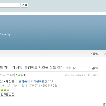
kr/kayemy
글보기
ｌ
 카버 [대성당] 불행해도 시간은 잘도 간다
ｌ
단평
댓글(
9
)
emy/12774209
케이
(
) l 2021-07-14 15:34
선)
- 개정판
ㅣ
문학동네 세계문학전집 119
버 지음, 김연수 옮김 / 문학동네 / 2014년 5월
유