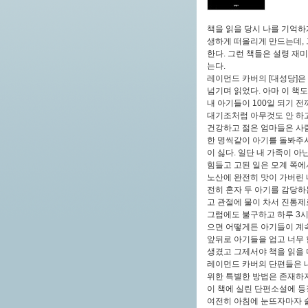
책을 읽을 당시 나를 기억하
생하게 떠올리게 만드는데, 
한다. 그런 책들은 설령 재
는다.
레이먼드 카버의 [대성당]은
넘기며 읽었다. 아마 이 책
내 아기들이 100일 되기 전
대기조처럼 아무것도 안 하
건강하고 젊은 엄마들은 사람
한 명씩같이 아기를 돌봐주시는
이 싫다. 일단 내 가족이 
힘들고 고된 일은 모계 쪽에
노산에 완전히 맛이 가버린 
전히 혼자 두 아기를 감당하
고 관절에 물이 차서 진통제
그럼에도 불구하고 하루 3시
으면 어떻게든 아기들이 계속
앞뒤로 아기들을 업고 너무 
생겼고 그제서야 책을 읽을 마
레이먼드 카버의 단편들은 내
위한 특별한 방법은 존재하
이 책에 실린 단편소설에 등
여전히 아침에 눈뜨자마자 술