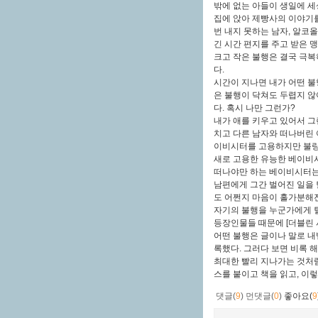
밖에 없는 아들이 생일에 세
집에 앉아 제빵사의 이야기를
번 내지 못하는 남자, 알코
긴 시간 편지를 주고 받은 
크고 작은 불행은 결국 극복
다.
시간이 지나면 내가 어떤 불
은 불행이 닥쳐도 두렵지 않
다. 혹시 나만 그런가?
내가 애를 키우고 있어서 그런
치고 다른 남자와 떠나버린 
이비시터를 고용하지만 불량
새로 고용한 유능한 베이비시
떠나야만 하는 베이비시터는
남편에게 그간 벌어진 일을 
도 어쩐지 마음이 홀가분해
자기의 불행을 누군가에게 털
등장인물들 때문에 [더블린 
어떤 불행은 글이나 말로 내
록했다. 그러다 보면 비록 
최대한 빨리 지나가는 것처럼
스를 붙이고 책을 읽고, 이
댓글(
9
)
먼댓글(
0
)
좋아요(
9