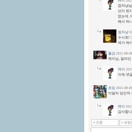
케이
202
잠자냥님
선이 된지
없는데..
해서 하
잠자냥
2
수시로! 
제가 케이
물감
2021-08-0
케이님, 알라딘
케이
202
이제 댓
초딩
2021-08-0
이달의 당선작
케이
202
감사합니