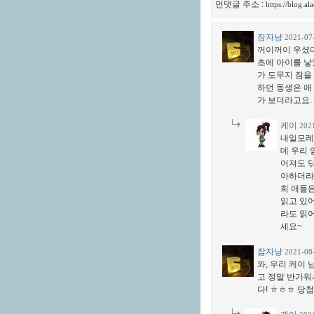
먼댓글 주소 :
https://blog.a
잠자냥
2021-07
꺼이꺼이 우셨다
초에 아이를 낳
가 도무지 잠을
하던 동생은 애
가 보더라고요.
케이
202
내일모레
데 우리 
어져도 
아하더라고
희 애들은
읽고 있어
라도 읽어
세요~
잠자냥
2021-08
와, 우리 케이
고 정말 반가워
다! ㅎㅎㅎ 당