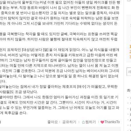
스
상을 떠났는데 울부짖기는커녕 이젠 필요 없어진 아들의 생일 케이크를 만든 빵
 듣는 부부, 직장 동료와 바람이 나서 집 나간 부인이 뻔뻔하게 전화해도 화 한
올 중독으로 몇 번이나 입소했지만 고칠 의지는 별로 없는 알코올 중독자, 아내와
맹인이 탐탁지 않지만 결국 아내가 원하는 대로 숙박을 허락하는 남편 등을 보면
하는 게 아니라 그저 시간을 보내며 가만히 기다리는 수밖에 없다는 생각이 든
행을 극복했다는 착각을 할 때도 있지만 글쎄, 극복이라는 표현을 쓰려면 똑같
아야 하지 않을까. 하지만 사람은 불행에 절대로 익숙해지지 않고 여전히 두렵
지 표제작인 [대성당] 보다 [열] 을 더 재밌게 읽었다. 어느 날 자식들을 내팽개
아내, 버려진 남자는 어떻게든 혼자 자식들을 키워보려고 급한 마음에 어린 베
하기 그지없는 남자 친구들까지 집에 끌어들여 집안을 엉망진창으로 만들고
터는 며칠 만에 다른 지역으로 떠나버린다. 남자는 열이 나서 몸 져 눕고 이젠
 극진히 그를 간호한다. 그녀 덕분에 조금 나아진 남자는 베이비시터와 그녀의
털어놓는데, 다 털어놓고 나니 앞으로 벌어질 일 중 하나도 해결된 일이 없는데
진다.
어놓는다는 점에서 내가 정말 좋아하는 체호프의 [애수] 가 떠올랐고, 무력한
최
사람들]도 조금 생각났다.
뱉어야만 한다. 그래서 나도 한동안 엄마가 돌아가신 과정을 미친 듯 일기로 기
해결도 극복도 안되지만 시간은 잘 간다. 그뿐이다. 시간이 지나가는 거, 시간이
 느낄 수 있는 무언가에 열중하는 거. 그래서 난 어제도 오늘도 아기를 업고 파
렇게 독후감을 쓴다.
)
좋아요
ｌ
공유하기
ｌ
찜하기
ｌ
ThanksTo