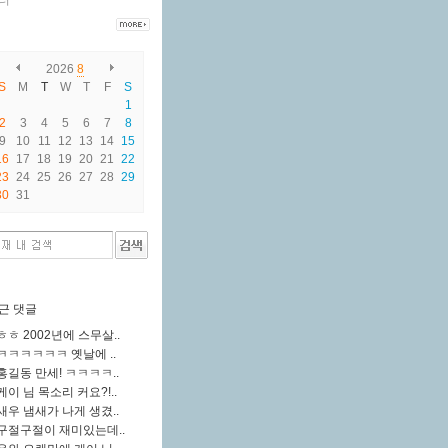
터
2026
8
S
M
T
W
T
F
S
1
2
3
4
5
6
7
8
9
10
11
12
13
14
15
16
17
18
19
20
21
22
23
24
25
26
27
28
29
30
31
근 댓글
ㅎㅎ 2002년에 스무살..
ㅋㅋㅋㅋㅋㅋ 옛날에 ..
홍길동 만세! ㅋㅋㅋㅋ..
케이 님 목소리 커요?!..
새우 냄새가 나게 생겼..
구절구절이 재미있는데..