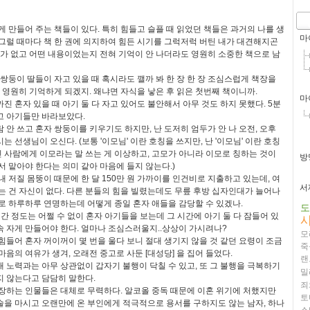
게 만들어 주는 책들이 있다. 특히 힘들고 슬플 때 읽었던 책들은 과거의 나를 생
마
그럴 때마다 책 한 권에 의지하여 힘든 시기를 그럭저럭 버틴 내가 대견해지곤
미가 없고 어떤 내용이었는지 전혀 기억이 안 나더라도 영원히 소중한 책으로 남
 쌍둥이 딸들이 자고 있을 때 혹시라도 깰까 봐 한 장 한 장 조심스럽게 책장을
도 영원히 기억하게 되겠지. 왜냐면 자식을 낳은 후 읽은 첫번째 책이니까.
마
까진 혼자 있을 때 아기 둘 다 자고 있어도 불안해서 아무 것도 하지 못했다. 5분
고 아기들만 바라보았다.
 안 쓰고 혼자 쌍둥이를 키우기도 하지만, 난 도저히 엄두가 안 나 오전, 오후
 선생님이 오신다. (보통 '이모님' 이란 호칭을 쓰지만, 난 '이모님' 이란 호칭
아닌 사람에게 이모라는 말 쓰는 게 이상하고, 고모가 아니라 이모로 칭하는 것이
방
서 맡아야 한다는 의미 같아 마음에 들지 않는다.)
내 저질 몸뚱이 때문에 한 달 150만 원 가까이를 인건비로 지출하고 있는데, 여
서
는 건 자신이 없다. 다른 분들의 힘을 빌렸는데도 무릎 후방 십자인대가 늘어나
로 하루하루 연명하는데 어떻게 종일 혼자 애들을 감당할 수 있겠나.
도
간 정도는 어쩔 수 없이 혼자 아기들을 보는데 그 시간에 아기 둘 다 잠들어 있
 자게 만들어야 한다. 얼마나 조심스러울지..상상이 가시려나?
모
힘들어 혼자 꺼이꺼이 몇 번을 울다 보니 절대 생기지 않을 것 같던 요령이 조금
죽
음의 여유가 생겨, 오래전 중고로 사둔 [대성당] 을 집어 들었다.
랜
 노력과는 아무 상관없이 갑자기 불행이 닥칠 수 있고, 또 그 불행을 극복하기
밀
지 않는다고 담담히 말한다.
죄
장하는 인물들은 대체로 무력하다. 알코올 중독 때문에 이혼 위기에 처했지만
토
을 마시고 오랜만에 온 부인에게 적극적으로 용서를 구하지도 않는 남자, 하나