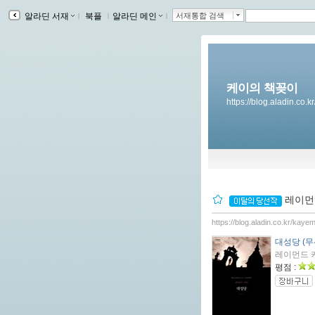
알라딘 서재
ｌ
북플
ｌ
알라딘 메인
ｌ
서재통합 검색
케이의 책꽂이
https://blog.aladin.co.
레이먼드
https://blog.aladin.co.kr/kay
대성당 (무
레이먼드 카
평점 :