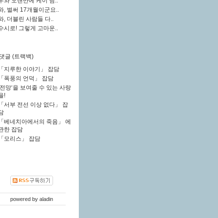
우와 오랜만에 케이 님..
와, 벌써 17개월이군요..
와, 더블린 사람들 다..
수시로! 그렇게 고마운..
댓글 (트랙백)
「지루한 이야기」 잡담
「폭풍의 언덕」 잡담
‘전망‘을 보여줄 수 있는 사랑
을!
「서부 전선 이상 없다」 잡
담
「베네치아에서의 죽음」 에
관한 잡담
「모리스」 잡담
powered by
aladin