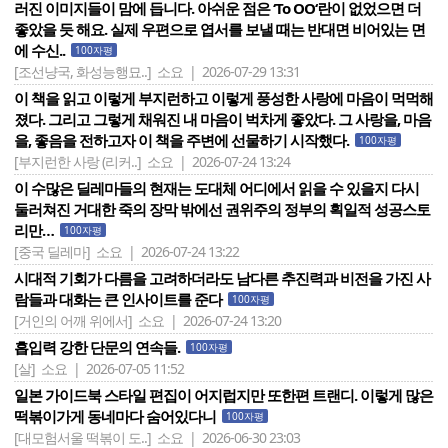
러진 이미지들이 맘에 듭니다. 아쉬운 점은 ‘To OO‘란이 없었으면 더
좋았을 듯 해요. 실제 우편으로 엽서를 보낼 때는 반대면 비어있는 면
에 수신..
100자평
[조선냥국, 화성능행묘..]
소요 | 2026-07-29 13:31
이 책을 읽고 이렇게 부지런하고 이렇게 풍성한 사랑에 마음이 먹먹해
졌다. 그리고 그렇게 채워진 내 마음이 벅차게 좋았다. 그 사랑을, 마음
을, 좋음을 전하고자 이 책을 주변에 선물하기 시작했다.
100자평
[부지런한 사랑 (리커..]
소요 | 2026-07-24 13:24
이 수많은 딜레마들의 현재는 도대체 어디에서 읽을 수 있을지 다시
둘러쳐진 거대한 죽의 장막 밖에선 권위주의 정부의 획일적 성공스토
리만…
100자평
[중국 딜레마]
소요 | 2026-07-24 13:22
시대적 기회가 다름을 고려하더라도 남다른 추진력과 비전을 가진 사
람들과 대화는 큰 인사이트를 준다
100자평
[거인의 어깨 위에서]
소요 | 2026-07-24 13:20
흡입력 강한 단문의 연속들.
100자평
[살]
소요 | 2026-07-05 11:52
일본 가이드북 스타일 편집이 어지럽지만 또한편 트랜디. 이렇게 많은
떡볶이가게 동네마다 숨어있다니
100자평
[대모험서울 떡볶이 도..]
소요 | 2026-06-30 23:03