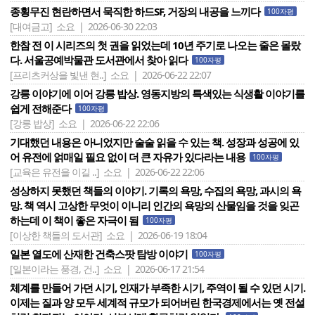
종횡무진 현란하면서 묵직한 하드SF, 거장의 내공을 느끼다
100자평
[대여금고]
소요 | 2026-06-30 22:03
한참 전 이 시리즈의 첫 권을 읽었는데 10년 주기로 나오는 줄은 몰랐
다. 서울공예박물관 도서관에서 찾아 읽다
100자평
[프리츠커상을 빛낸 현..]
소요 | 2026-06-22 22:07
강릉 이야기에 이어 강릉 밥상. 영동지방의 특색있는 식생활 이야기를
쉽게 전해준다
100자평
[강릉 밥상]
소요 | 2026-06-22 22:06
기대했던 내용은 아니었지만 술술 읽을 수 있는 책. 성장과 성공에 있
어 유전에 얽매일 필요 없이 더 큰 자유가 있다라는 내용
100자평
[교육은 유전을 이길 ..]
소요 | 2026-06-22 22:06
성상하지 못했던 책들의 이야기. 기록의 욕망, 수집의 욕망, 과시의 욕
망. 책 역시 고상한 무엇이 이니리 인간의 욕망의 산물임을 것을 잊곤
하는데 이 책이 좋은 자극이 됨
100자평
[이상한 책들의 도서관]
소요 | 2026-06-19 18:04
일본 열도에 산재한 건축스팟 탐방 이야기
100자평
[일본이라는 풍경, 건..]
소요 | 2026-06-17 21:54
체계를 만들어 가던 시기, 인재가 부족한 시기, 주역이 될 수 있던 시기.
이제는 질과 양 모두 세계적 규모가 되어버린 한국경제에서는 옛 전설