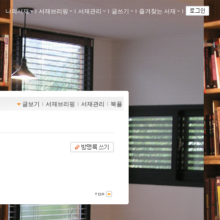
나의서재
ｌ
서재브리핑
ｌ
서재관리
ｌ
글쓰기
ｌ
즐겨찾는 서재
ｌ
글보기
ｌ
서재브리핑
ｌ
서재관리
ｌ
북플