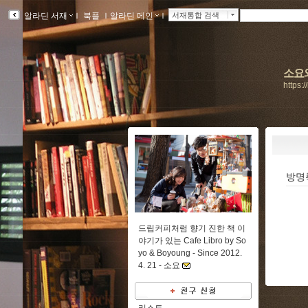
알라딘 서재
ｌ
북플
ｌ
알라딘 메인
ｌ
서재통합 검색
소요와
https:
방명
드립커피처럼 향기 진한 책 이
야기가 있는 Cafe Libro by So
yo & Boyoung - Since 2012.
4. 21 -
소요