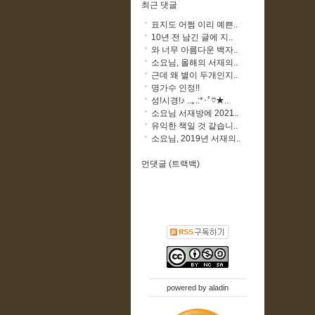
최근 댓글
표지도 어쩜 이리 예쁜..
10년 전 남긴 글에 지..
와 너무 아름다운 백자..
소요님, 올해의 서재의..
근데 왜 별이 두개인지..
명가수 인정!!
성!시경!♪ ..｡.:*･ﾟ♡★..
소요님 서재방에 2021..
유익한 책일 것 같습니..
소요님, 2019년 서재의..
먼댓글 (트랙백)
powered by
aladin