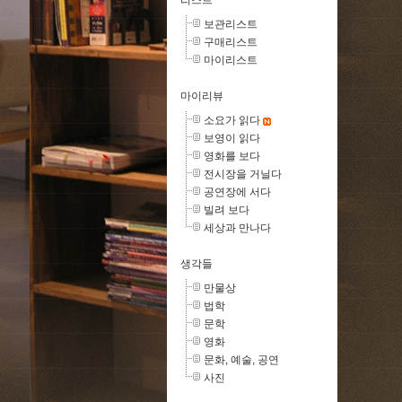
리스트
보관리스트
구매리스트
마이리스트
마이리뷰
소요가 읽다
보영이 읽다
영화를 보다
전시장을 거닐다
공연장에 서다
빌려 보다
세상과 만나다
생각들
만물상
법학
문학
영화
문화, 예술, 공연
사진