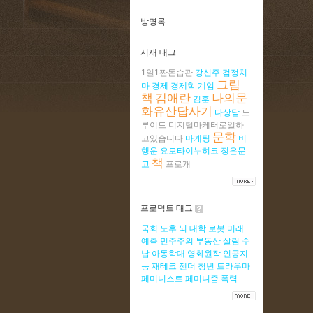
방명록
서재 태그
1일1짠돈습관
강신주
검정치
그림
마
경제
경제학
계엄
책
김애란
나의문
김훈
화유산답사기
다상담
드
루이드
디지털마케터로일하
문학
고있습니다
마케팅
비
행운
요모타이누히코
정은문
책
고
프로개
프로덕트 태그
국회
노후
뇌
대학
로봇
미래
예측
민주주의
부동산
살림
수
납
아동학대
영화원작
인공지
능
재테크
젠더
청년
트라우마
페미니스트
페미니즘
폭력