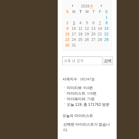
2026
8
S
M
T
W
T
F
S
1
2
3
4
5
6
7
8
9
10
11
12
13
14
15
16
17
18
19
20
21
22
23
24
25
26
27
28
29
30
31
서재지수
: 182347점
마이리뷰:
편
954
마이리스트:
편
118
마이페이퍼:
편
75
오늘 119, 총 171762 방문
오늘의 마이리스트
선택된 마이리스트가 없습니
다.