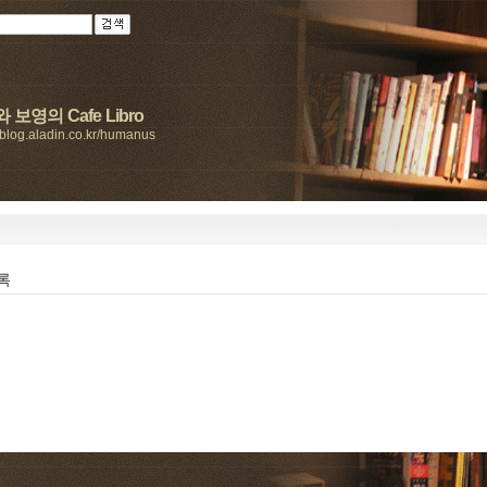
 보영의 Cafe Libro
//blog.aladin.co.kr/humanus
록