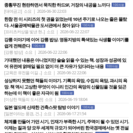
종횡무진 현란하면서 묵직한 하드SF, 거장의 내공을 느끼다
100자평
[대여금고]
소요 | 2026-06-30 22:03
한참 전 이 시리즈의 첫 권을 읽었는데 10년 주기로 나오는 줄은 몰랐
다. 서울공예박물관 도서관에서 찾아 읽다
100자평
[프리츠커상을 빛낸 현..]
소요 | 2026-06-22 22:07
강릉 이야기에 이어 강릉 밥상. 영동지방의 특색있는 식생활 이야기를
쉽게 전해준다
100자평
[강릉 밥상]
소요 | 2026-06-22 22:06
기대했던 내용은 아니었지만 술술 읽을 수 있는 책. 성장과 성공에 있
어 유전에 얽매일 필요 없이 더 큰 자유가 있다라는 내용
100자평
[교육은 유전을 이길 ..]
소요 | 2026-06-22 22:06
성상하지 못했던 책들의 이야기. 기록의 욕망, 수집의 욕망, 과시의 욕
망. 책 역시 고상한 무엇이 이니리 인간의 욕망의 산물임을 것을 잊곤
하는데 이 책이 좋은 자극이 됨
100자평
[이상한 책들의 도서관]
소요 | 2026-06-19 18:04
일본 열도에 산재한 건축스팟 탐방 이야기
100자평
[일본이라는 풍경, 건..]
소요 | 2026-06-17 21:54
체계를 만들어 가던 시기, 인재가 부족한 시기, 주역이 될 수 있던 시기.
이제는 질과 양 모두 세계적 규모가 되어버린 한국경제에서는 옛 전설