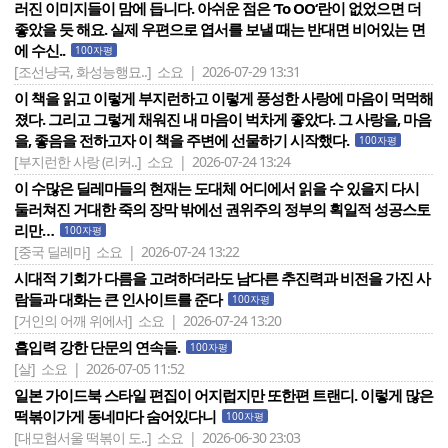
러진 이미지들이 맘에 듭니다. 아쉬운 점은 ‘To OO‘란이 없었으면 더
좋았을 듯 해요. 실제 우편으로 엽서를 보낼 때는 반대면 비어있는 면
에 수신..
100자평
[조선냥국, 화성능행묘..]
소요 | 2026-07-29 13:31
이 책을 읽고 이렇게 부지런하고 이렇게 풍성한 사랑에 마음이 먹먹해
졌다. 그리고 그렇게 채워진 내 마음이 벅차게 좋았다. 그 사랑을, 마음
을, 좋음을 전하고자 이 책을 주변에 선물하기 시작했다.
100자평
[부지런한 사랑 (리커..]
소요 | 2026-07-24 13:24
이 수많은 딜레마들의 현재는 도대체 어디에서 읽을 수 있을지 다시
둘러쳐진 거대한 죽의 장막 밖에선 권위주의 정부의 획일적 성공스토
리만…
100자평
[중국 딜레마]
소요 | 2026-07-24 13:22
시대적 기회가 다름을 고려하더라도 남다른 추진력과 비전을 가진 사
람들과 대화는 큰 인사이트를 준다
100자평
[거인의 어깨 위에서]
소요 | 2026-07-24 13:20
흡입력 강한 단문의 연속들.
100자평
[살]
소요 | 2026-07-05 11:52
일본 가이드북 스타일 편집이 어지럽지만 또한편 트랜디. 이렇게 많은
떡볶이가게 동네마다 숨어있다니
100자평
[대모험서울 떡볶이 도..]
소요 | 2026-06-30 23:03