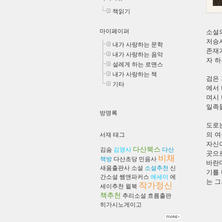
책읽기
마이페이퍼
소설의
저승
내가 사랑하는 문학
존재가
내가 사랑하는 음악
자 하
설레게 하는 로맨스
내가 사랑하는 책
검은
기타
에서 
며시 
일족
방명록
도로는
의 여
서재 태그
자신
다산북스
김숨
김영사
다산
곳으
비채
책방
다산초당
민음사
바란
새움출판사
소설
소설추천
신
기를
간소설
쌤앤파커스
에세이
에
는 
작가정신
세이추천
윌북
책추천
추리소설
흐름출판
히가시노게이고