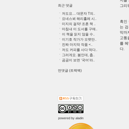
지를
최근 댓글
그리
저도요.... 대문자 T의..
요네스뵈 해리홀레 시..
흑인 
미지의 걸작! 조흔 책 ..
는 검
마침내 이 도서를 구매..
막까지
이 책을 읽지 않을 수..
고통
이기호 작가가 오랫만..
를 헤
진짜 마지막 작품 <..
다.
저도 커피를 사다 먹다..
그러게요. 봄인데, 춥..
곰곰이 보면 ‘국어‘라..
먼댓글 (트랙백)
powered by
aladin