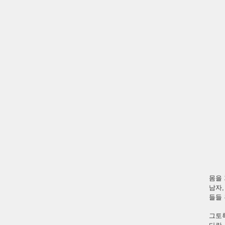
몸을 
남자,
들들 
그토록