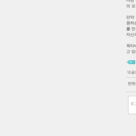
다란 
의 
만약 
원하는
를 
자신의
옥타
고 있
댓글(
먼댓글