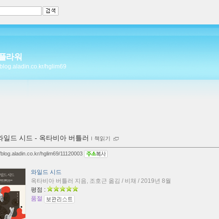
플라워
//blog.aladin.co.kr/hglim69
와일드 시드 - 옥타비아 버틀러
ｌ
책읽기
//blog.aladin.co.kr/hglim69/11120003
와일드 시드
옥타비아 버틀러 지음, 조호근 옮김 / 비채 / 2019년 8월
평점 :
품절