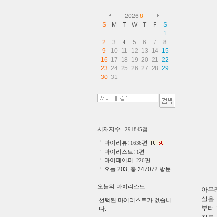
2026
8
S
M
T
W
T
F
S
1
2
3
4
5
6
7
8
9
10
11
12
13
14
15
16
17
18
19
20
21
22
23
24
25
26
27
28
29
30
31
서재지수
: 291845점
마이리뷰:
편
1636
마이리스트:
편
1
마이페이퍼:
편
226
오늘 203, 총 247072 방문
오늘의 마이리스트
아무
설을 
선택된 마이리스트가 없습니
부터 
다.