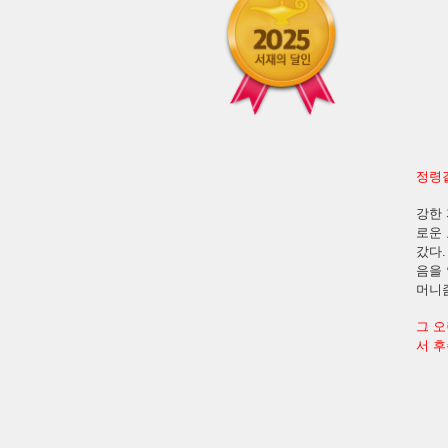
정령같
강한 
로운
갔다
음을
머니
그 
서 후