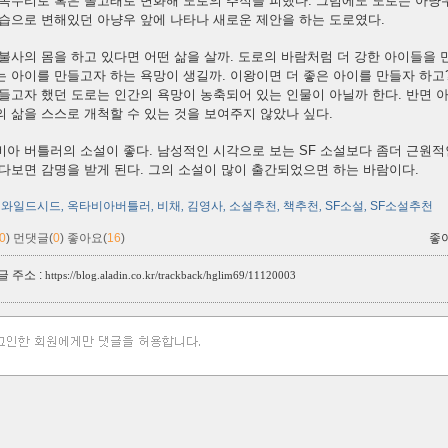
독수리로 혹은 돌고래로 변화해 도로의 추적을 피했다. 그럼에도 도로는 아냥우
모습으로 변해있던 아냥우 앞에 나타나 새로운 제안을 하는 도로였다.
불사의 몸을 하고 있다면 어떤 삶을 살까. 도로의 바람처럼 더 강한 아이들을
 아이를 만들고자 하는 욕망이 생길까. 이왕이면 더 좋은 아이를 만들자 하고
만들고자 했던 도로는 인간의 욕망이 농축되어 있는 인물이 아닐까 한다. 반면
 삶을 스스로 개척할 수 있는 것을 보여주지 않았나 싶다.
비아 버틀러의 소설이 좋다. 남성적인 시각으로 보는 SF 소설보다 좀더 근원
다보면 감명을 받게 된다. 그의 소설이 많이 출간되었으면 하는 바람이다.
와일드시드
옥타비아버틀러
비채
김영사
소설추천
책추천
SF소설
SF소설추천
,
,
,
,
,
,
,
0
)
먼댓글(
0
)
좋아요(
16
)
좋
 주소 :
https://blog.aladin.co.kr/trackback/hglim69/11120003