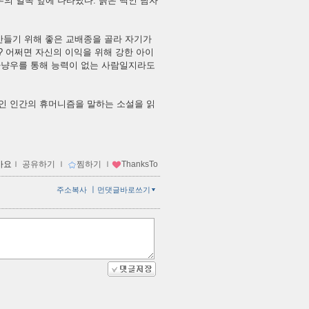
의 일족 앞에 나타났다. 늙은 백인 남자
 만들기 위해 좋은 교배종을 골라 자기가
? 어쩌면 자신의 이익을 위해 강한 아이
 아냥우를 통해 능력이 없는 사람일지라도
적인 인간의 휴머니즘을 말하는 소설을 읽
아요
ｌ
공유하기
ｌ
찜하기
ｌ
ThanksTo
ㅣ
주소복사
먼댓글바로쓰기