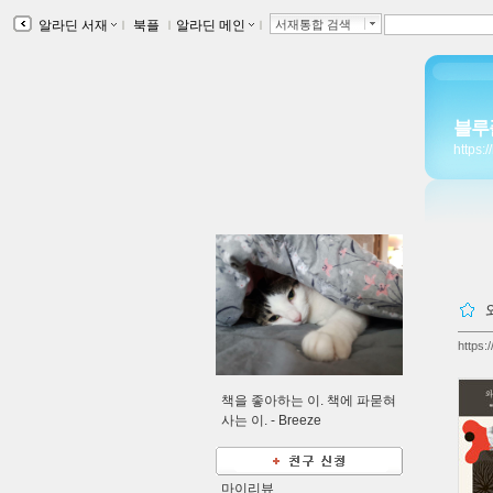
알라딘 서재
ｌ
북플
ｌ
알라딘 메인
ｌ
서재통합 검색
블루
https:
https:
책을 좋아하는 이. 책에 파묻혀
사는 이. -
Breeze
마이리뷰