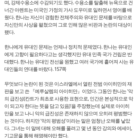
며, 강제수용소에 수감되기도 했다. 수용소를 탈출해 뉴욕으로 건
너간 아렌트는 미국인 가정의 가사 도우미로 일하면서 영어를 배
웠다. 한나는 자신이 경험한 전체주의와 유대인 문제를 바탕으로
자신만의 사상을 펼쳤으며 그로 인해 많은 비판과 논란의 대상이
됐다.
한나에게 유대인 문제는 언제나 정치적 문제였다. 한나는 유대인
에게 고향이 필요하다고는 생각했지만 유대 민족 국가 건립은 반
대했다. 한나는 유대인 전선을 원했고 여러 국가에 흩어져 사는 유
대인들의 연대를 바랐다. 157쪽
무엇보다 논란이 된 것은 이스라엘에서 열린 전범 아이히만의 재
판을 보고 쓴 『예루살렘의 아이히만』이었다. 그동안 한나는 '악
의 급진성(칸트가 최초로 사용한 표현으로, 인간은 본성적으로 악
이 되고자 한다는 뜻을 담고 있음)'을 주장했는데 실제로 아이히
만을 보고 나니 악의 급진성은 존재하지 않으며 오히려 평범했다
는 것이다. 하지만 '악의 평범성'이라는 말은 엄청난 오해를 낳았
다. 그녀는 이 말에 대해 오해를 풀려고 몇 년 동안 강의와 에세이,
기고문을 통해 해명해야만 했다.