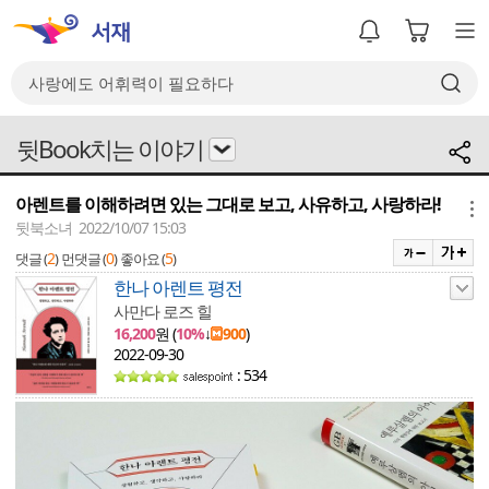
뒷Book치는 이야기
아렌트를 이해하려면 있는 그대로 보고, 사유하고, 사랑하라!
메뉴
뒷북소녀 2022/10/07 15:03
2
0
5
댓글 (
)
먼댓글 (
)
좋아요 (
)
한나 아렌트 평전
사만다 로즈 힐
16,200
원 (
10%
↓
900
)
2022-09-30
: 534