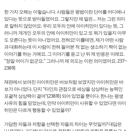
한 가지 오해는 이렇습니다. 사람들은 평범이란 단어를 어디에나
있다는 뜻으로 받아들였어요. 그렇지만 제 말은… 저는 그런 의미
로 말하지 않았어요. 우리 모두의 안에 아이히만이 있다는 뜻, 그
러니까 개개인 모두의 안에 아이히만이 있고 또 뭐가 있을지 아무
도 모른다는 뜻이 아니었어요. 전혀요! 이를테면, 제가 어떤 사람
과 대화하는데 이 사람이 전혀 들어본 적 없는 생소하기 짝이 없는
이야기를 하는 거예요. 그 이야기를 듣고 난 뒤 제 반응은 이래요.
"정말 어이가 없군요." 그러니까 제 의도는 이런 의미였어요. 237~
238쪽
재판에서 보여진 아이히만은 바보처럼 보였지만 아이히만은 바
보가 아니었다. 단지 "타인의 관점으로 세상을 상상하는 능력인
포괄적 상상력이 결여"(238쪽) 되어 있었을 뿐이다. 한나는 평생
사유의 힘을 믿었는데, 만약 아이히만이 사유할 수 있었다면 아이
히만은 다르게 행동할 수 있었을까?
가담한 자들과 저항을 선택한 자들의 차이는 무엇일까? 대답은
'사유'였다. 가담하지 않기로 결정한 사람들은 위험을 무릅쓰고 스