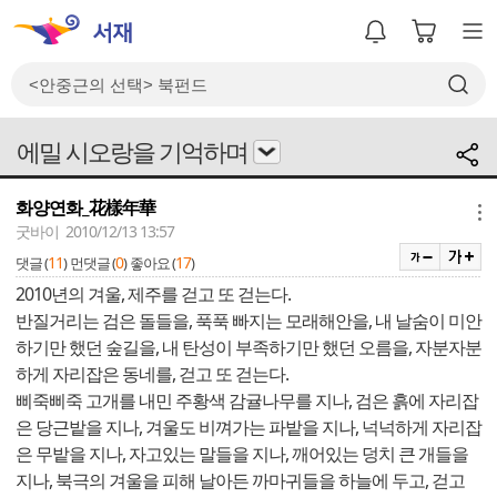
에밀 시오랑을 기억하며
화양연화_花樣年華
메뉴
굿바이 2010/12/13 13:57
11
0
17
댓글 (
)
먼댓글 (
)
좋아요 (
)
2010년의 겨울, 제주를 걷고 또 걷는다.
반질거리는 검은 돌들을, 푹푹 빠지는 모래해안을, 내 날숨이 미안
하기만 했던 숲길을, 내 탄성이 부족하기만 했던 오름을, 자분자분
하게 자리잡은 동네를, 걷고 또 걷는다.
삐죽삐죽 고개를 내민 주황색 감귤나무를 지나, 검은 흙에 자리잡
은 당근밭을 지나, 겨울도 비껴가는 파밭을 지나, 넉넉하게 자리잡
은 무밭을 지나, 자고있는 말들을 지나, 깨어있는 덩치 큰 개들을
지나, 북극의 겨울을 피해 날아든 까마귀들을 하늘에 두고, 걷고