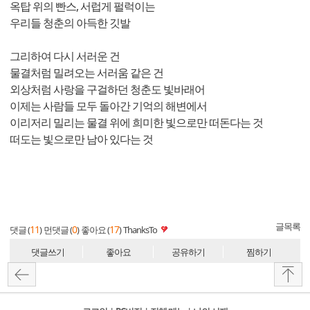
옥탑 위의 빤스, 서럽게 펄럭이는
우리들 청춘의 아득한 깃발
그리하여 다시 서러운 건
물결처럼 밀려오는 서러움 같은 건
외상처럼 사랑을 구걸하던 청춘도 빛바래어
이제는 사람들 모두 돌아간 기억의 해변에서
이리저리 밀리는 물결 위에 희미한 빛으로만 떠돈다는 것
떠도는 빛으로만 남아 있다는 것
글목록
11
0
17
댓글 (
)
먼댓글 (
)
좋아요 (
)
ThanksTo
댓글쓰기
좋아요
공유하기
찜하기