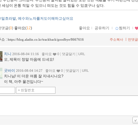
진한 주인공이 그러했다. 주인공의 말처럼 살아있는 모든 것은 적敵을 두기 마련인데 천
 세상이 온통 적일 수 있으니 떠도는 것도 힘들 수 있겠구나 싶다.
후밀흐라발
예수와노자를저도이해하고싶어요
,
먼댓글(
0
)
좋아요(
12
)
좋아요
ｌ
공유하기
ｌ
찜하기
ｌ
소 :
ㅣ
https://blog.aladin.co.kr/trackback/goodbye/8667616
주소복사
먼댓글
치니
|
|
2016-08-04 11:16
좋아요
0
댓글달기
URL
오, 제목이 정말 마음에 드네요!
굿바이
|
|
2016-08-04 14:27
좋아요
0
댓글달기
URL
치니님! 이 더운 여름 잘 지내시나요?
이 책, 아주 물건입니다~