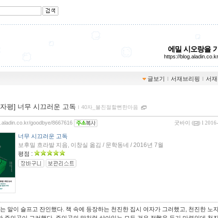
에밀 시오랑을 
https://blog.aladin.co.
글보기
ｌ
서재브리핑
ｌ
서재
00자평] 너무 시끄러운 고독
ｌ
40자_불친절할뻔한마음
og.aladin.co.kr/goodbye/8667616
굿바이
(
) l 2016
너무 시끄러운 고독
보후밀 흐라발 지음, 이창실 옮김 / 문학동네 / 2016년 7월
평점 :
는 말이 슬프고 잔인했다. 책 속에 등장하는 천진한 집시 여자가 그러했고, 천진한 노