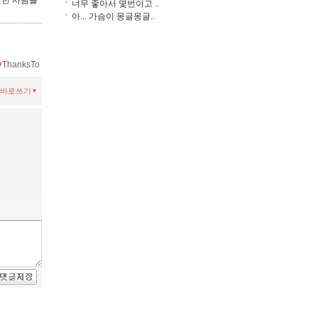
진한 사람들
너무 좋아서 몇번이고 ..
아... 가슴이 몽글몽글..
ThanksTo
바로쓰기