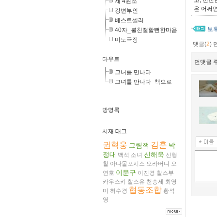
고, 천
제 4원소
은 어쩌면
강변부인
베스트셀러
보
40자_불친절할뻔한마음
미도극장
댓글(
2
)
다우트
먼댓글 주
그녀를 만나다
그녀를 만나다_책으로
방명록
서재 태그
권혁웅
김훈
그림책
박
정대
신해욱
백석
소녀
신형
철
아나몰포시스
오라버니
오
이문구
연호
이진경
찰스부
카우스키
찰스유
천승세
최영
협동조합
미
허수경
황석
영