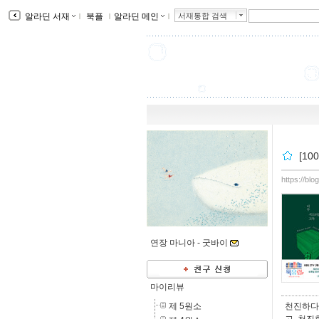
알라딘 서재
ｌ
북플
ｌ
알라딘 메인
ｌ
서재통합 검색
[1
https://bl
연장 마니아 -
굿바이
마이리뷰
제 5원소
천진하다