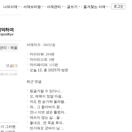
나의서재
ｌ
서재브리핑
ｌ
서재관리
ｌ
글쓰기
ｌ
즐겨찾는 서재
ｌ
기억하며
kr/goodbye
서재지수
: 26432점
관리
ｌ
북플
마이리뷰:
편
204
마이리스트:
편
0
마이페이퍼:
편
115
댓글(
2
)
오늘 12, 총 102570 방문
-08-03 12:05
최근 댓글
뒹굴거릴 수 있다니, ..
오, 제목이 정말 마음..
저도 한 숟가락 올려봅..
와... 그 할아버지 참 ..
언니 이번 생은 틀렸어..
애쓰지 않는 삶....을 ..
좋네요 , 전 죽음 후의..
자가 그러했
반가워요 굿바이 님. :..