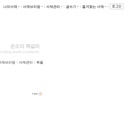
나의서재
ｌ
서재브리핑
ｌ
서재관리
ｌ
글쓰기
ｌ
즐겨찾는 서재
ｌ
은오의 책갈피
ps://blog.aladin.co.kr/euno
서재브리핑
ｌ
서재관리
ｌ
북플