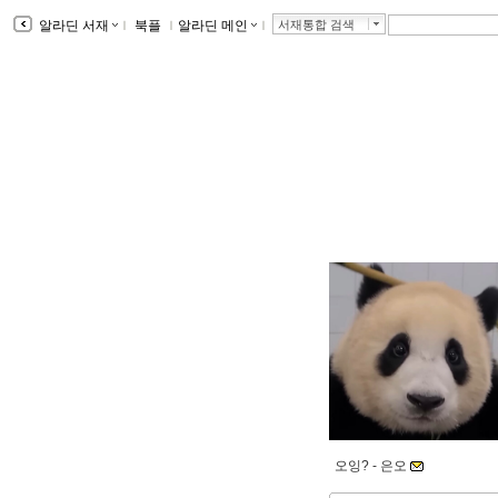
알라딘 서재
ｌ
북플
ｌ
알라딘 메인
ｌ
서재통합 검색
오잉? -
은오