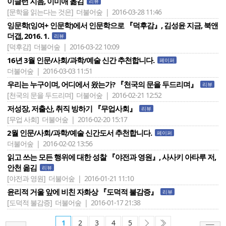
이글턴 지음, 이미애 옮김
리뷰
[문학을 읽는다는 것은]
더불어숲 | 2016-03-28 11:46
잉문학(잉여+ 인문학)에서 인문학으로 『덕후감』, 김성윤 지금, 북앤
더갭, 2016. 1.
리뷰
[덕후감]
더불어숲 | 2016-03-22 10:09
16년 3월 인문/사회/과학/예술 신간 추천합니다.
페이퍼
더불어숲 | 2016-03-03 11:51
우리는 누구이며, 어디에서 왔는가? 『천국의 문을 두드리며』
리뷰
[천국의 문을 두드리며]
더불어숲 | 2016-02-21 12:52
저성장, 저출산, 취직 빙하기 『무업사회』
리뷰
[무업 사회]
더불어숲 | 2016-02-20 15:17
2월 인문/사회/과학/예술 신간도서 추천합니다.
페이퍼
더불어숲 | 2016-02-02 13:56
읽고 쓰는 모든 행위에 대한 성찰 『야전과 영원』, 사사키 아타루 저,
안천 옮김
리뷰
[야전과 영원]
더불어숲 | 2016-01-21 11:10
윤리적 거울 앞에 비친 자화상 『도덕적 불감증』
리뷰
[도덕적 불감증]
더불어숲 | 2016-01-17 21:38
1
2
3
4
5