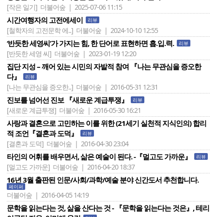
[작은 일기]
더불어숲 | 2025-07-06 11:15
시간여행자의 고전에세이
리뷰
[철학자의 고전문학 에..]
더불어숲 | 2024-10-10 12:55
‘반듯한 세영씨’가 가지는 힘, 한 단어로 표현하면 흡.입.력.
리뷰
[반듯한 세영 씨]
더불어숲 | 2023-01-19 12:20
집단 지성 – 깨어 있는 시민의 자발적 참여 『나는 무관심을 증오한
다』
리뷰
[나는 무관심을 증오한..]
더불어숲 | 2016-05-31 12:31
진보를 넘어선 진보 『새로운 계급투쟁』
리뷰
[새로운 계급투쟁]
더불어숲 | 2016-05-30 16:21
사랑과 결혼으로 고민하는 이를 위한 (21세기 실천적 지식인의) 합리
적 조언『결혼과 도덕』
리뷰
[결혼과 도덕]
더불어숲 | 2016-04-30 23:04
타인의 어휘를 배우면서, 삶은 예술이 된다. -『멀고도 가까운』
리뷰
[멀고도 가까운]
더불어숲 | 2016-04-20 18:37
16년 3월 출판된 인문/사회/과학/예술 분야 신간도서 추천합니다.
페이퍼
더불어숲 | 2016-04-05 14:19
문학을 읽는다는 것, 삶을 산다는 것 - 『문학을 읽는다는 것은』, 테리