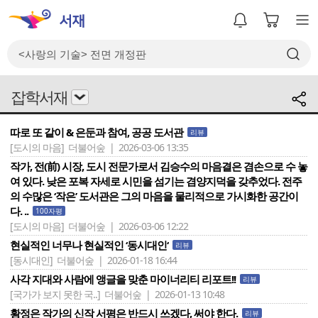
잡학서재
따로 또 같이 & 은둔과 참여, 공공 도서관
리뷰
[도시의 마음]
더불어숲 | 2026-03-06 13:35
작가, 전(前) 시장, 도시 전문가로서 김승수의 마음결은 겸손으로 수 놓
여 있다. 낮은 포복 자세로 시민을 섬기는 겸양지덕을 갖추었다. 전주
의 수많은 ‘작은’ 도서관은 그의 마음을 물리적으로 가시화한 공간이
다. ..
100자평
[도시의 마음]
더불어숲 | 2026-03-06 12:22
현실적인 너무나 현실적인 ‘동시대인‘
리뷰
[동시대인]
더불어숲 | 2026-01-18 16:44
사각 지대와 사람에 앵글을 맞춘 마이너리티 리포트!!
리뷰
[국가가 보지 못한 국..]
더불어숲 | 2026-01-13 10:48
황정은 작가의 신작 서평은 반드시 쓰겠다, 써야 한다.
리뷰