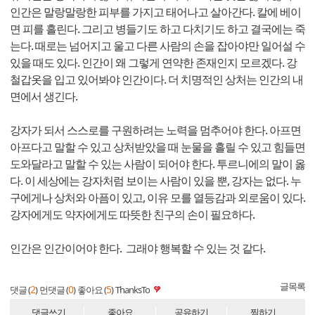
인간은 말랑말랑한 피부를 가지고 태어나고 살아간다. 칼에 베이
면 피를 흘린다. 그리고 병들기도 하고 다치기도 하고 결국에는 죽
는다. 때로는 넘어지고 울고 다른 사람의 손을 잡아야만 일어설 수
있을 때도 있다. 인간이 왜 그렇게 연약한 존재인지 모르겠다. 강
철갑옷을 입고 있어봐야 인간이다. 더 치명적인 상처는 인간의 내
면에서 생긴다.
강자가 되서 스스로를 구원하려는 노력을 멈추어야 한다. 아프면
아프다고 말할 수 있고 상처받았을 때 눈물을 흘릴 수 있고 힘들면
도와달라고 말할 수 있는 사람이 되어야 한다. 투르니에의 말이 옳
다. 이 세상에는 강자처럼 보이는 사람이 있을 뿐, 강자는 없다. 누
구에게나 상처와 아픔이 있고, 이유 모를 열등감과 외로움이 있다.
강자에게도 약자에게도 따뜻한 친구의 손이 필요하다.
인간은 인간이어야 한다. 그래야 행복할 수 있는 것 같다.
글목록
2
0
5
댓글 (
)
먼댓글 (
)
좋아요 (
)
ThanksTo
댓글쓰기
좋아요
공유하기
찜하기