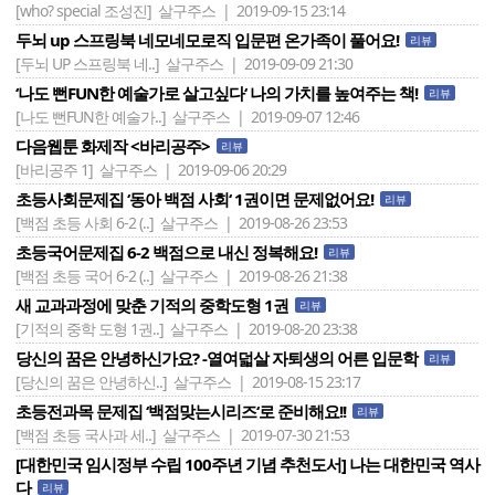
[who? special 조성진]
살구주스 | 2019-09-15 23:14
두뇌 up 스프링북 네모네모로직 입문편 온가족이 풀어요!
리뷰
[두뇌 UP 스프링북 네..]
살구주스 | 2019-09-09 21:30
‘나도 뻔FUN한 예술가로 살고싶다‘ 나의 가치를 높여주는 책!
리뷰
[나도 뻔FUN한 예술가..]
살구주스 | 2019-09-07 12:46
다음웹툰 화제작 <바리공주>
리뷰
[바리공주 1]
살구주스 | 2019-09-06 20:29
초등사회문제집 ‘동아 백점 사회‘ 1권이면 문제없어요!
리뷰
[백점 초등 사회 6-2 (..]
살구주스 | 2019-08-26 23:53
초등국어문제집 6-2 백점으로 내신 정복해요!
리뷰
[백점 초등 국어 6-2 (..]
살구주스 | 2019-08-26 21:38
새 교과과정에 맞춘 기적의 중학도형 1권
리뷰
[기적의 중학 도형 1권..]
살구주스 | 2019-08-20 23:38
당신의 꿈은 안녕하신가요? -열여덟살 자퇴생의 어른 입문학
리뷰
[당신의 꿈은 안녕하신..]
살구주스 | 2019-08-15 23:17
초등전과목 문제집 ‘백점맞는시리즈‘로 준비해요!!
리뷰
[백점 초등 국사과 세..]
살구주스 | 2019-07-30 21:53
[대한민국 임시정부 수립 100주년 기념 추천도서] 나는 대한민국 역사
다
리뷰