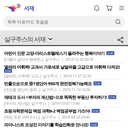
살구주스의 서재
어린이 인문 교양-아리스토텔레스가 들려주는 행복이야기
리뷰
[더불어 살아야 행복한..]
살구주스 | 2019-12-26 00:16
열려라 어휘력! 교과서 가로세로 낱말퍼즐 고급으로 어휘력 다져요!
리뷰
[열려라, 어휘력! 교과..]
살구주스 | 2019-11-27 22:35
빈출도순으로 중1영단어 950개 완전정복가능해요
리뷰
[초빈출 영단어 중학 ..]
살구주스 | 2019-11-10 16:50
재테크 도서 <부자의 계산법>으로 똑똑한 부동산 투자하기!
리뷰
[부자의 계산법]
살구주스 | 2019-10-07 11:49
초등과학문제집 백점 과학6-2 백점공부법 가즈아!
리뷰
[백점 초등 과학 6-2 (..]
살구주스 | 2019-09-23 23:40
피아니스트 조성진 이야기를 학습만화로 만나요!
리뷰