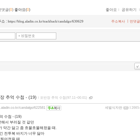
먼댓글(
0
)
좋아요(
0
)
좋아요
ｌ
공유하기
소 :
ㅣ
https://blog.aladin.co.kr/trackback/candalgo/630629
주소복사
먼댓글
 추억 수첩 - (19)
ｌ
포반장 추억 수첩(97.11~00.01)
og.aladin.co.kr/candalgo/622581
세벌식자판
(
) l 2005
 수첩 - (19)
빳빳해서 부러질 것 같던
 약간 닳고 좀 흐물흐물해졌을 때.
긴 전투복 바지가 너무 닳아
 찢어졌을 때.