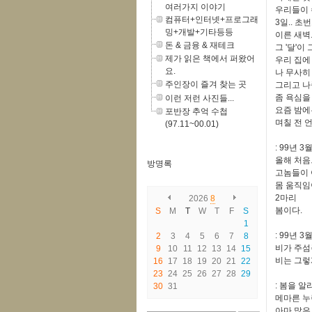
여러가지 이야기
우리들이 
컴퓨터+인터넷+프로그래
3일.. 
밍+개발+기타등등
이른 새벽
돈 & 금융 & 재테크
그 '달'이
제가 읽은 책에서 퍼왔어
우리 집에 
요.
나 무사히
주인장이 즐겨 찾는 곳
그리고 나중
좀 욕심을
이런 저런 사진들...
요즘 밤에
포반장 추억 수첩
며칠 전 언
(97.11~00.01)
: 99년 3
올해 처음
방명록
고놈들이 
몸 움직임
2마리
2026
8
봄이다.
S
M
T
W
T
F
S
1
: 99년 3월
2
3
4
5
6
7
8
비가 주섬
9
10
11
12
13
14
15
비는 그렇
16
17
18
19
20
21
22
23
24
25
26
27
28
29
: 봄을 
30
31
메마른 누
아마 많은