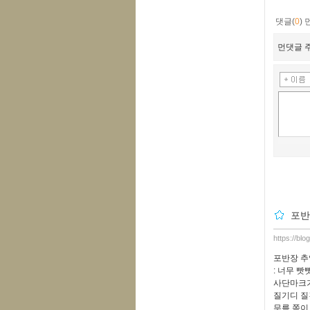
댓글(
0
)
먼댓글 주
포반장
https://bl
포반장 추억
: 너무 
사단마크가
질기디 질
무릎 쪽이