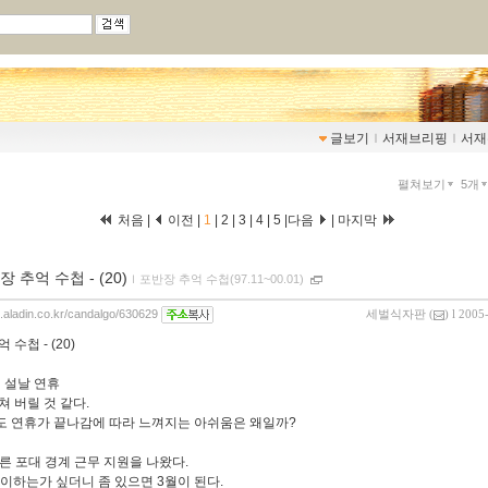
글보기
ｌ
서재브리핑
ｌ
서재
펼쳐보기
5개
처음 |
이전 |
1
|
2
|
3
|
4
|
5
|
다음
|
마지막
 추억 수첩 - (20)
ｌ
포반장 추억 수첩(97.11~00.01)
og.aladin.co.kr/candalgo/630629
세벌식자판
(
) l 2005
 수첩 - (20)
2월 설날 연휴
쳐 버릴 것 같다.
 연휴가 끝나감에 따라 느껴지는 아쉬움은 왜일까?
다른 포대 경계 근무 지원을 나왔다.
맞이하는가 싶더니 좀 있으면 3월이 된다.