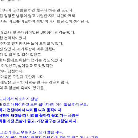
 이나마 군생활을 하긴 했구나 하는 걸 느낀다.
절 정영훈 병장이 닳고 너덜한 자기 사단마크와
 사단 마크를 비교하며 짬밥 이야기 했던 것이 생각난다.
2월 9일 내 첫 분대장이었던 B병장이 전역을 했다.
한 전역식이었다.
주자고 했지만 사람들이 모이질 않았다.
진 않았다. 자기주장이 너무 강했다.
기 할 일은 칼 같이 잘했고
 나름대로 확실히 챙기는 것도 있었다.
말 미워했고, 싫어할 때도 있었지만
하니 섭섭하다.
 마음은 모질지 못한가 보다.
 깨달은 것 = 한 사람을 안다는 것은 어렵다.
역 후 앞날에 축복이 있기를...
 신교대에서 퇴소하기 전날
조교 대빵이라고 보면 됩니다)이 이런 말을 하더군요.
가 전쟁터에서 다리를 다쳐 움직이지
황에 빠졌을 때 너희를 끝까지 끌고 가는 사람은
를 가장 못살게 굴고, 가장 갈구는 고참일 꺼다.
그 소리 듣고 무슨 X소리인가 했습니다.
살게 굴던 고참이 끝까지 다리 다친 후임을 끌고 가느냐구요.