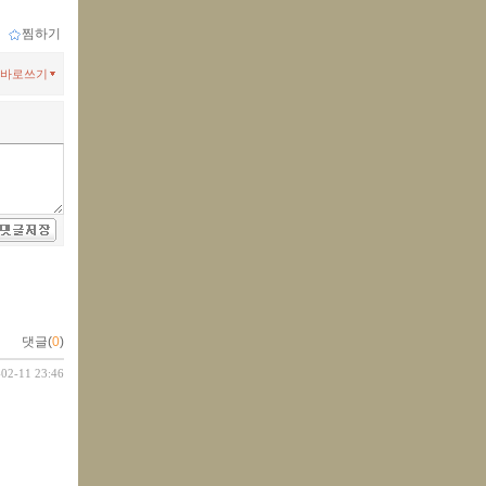
ｌ
찜하기
바로쓰기
댓글(
0
)
-02-11 23:46