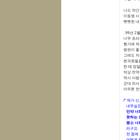
나도 약간
이등병 시
빳빳한 내
: 99년 
너무 초라
헹가래 쳐
평판이 좋
그래도 자
분과원들을
한 때 정
막상 전역
역시 사람
군대 와서
아무튼 전
/* 제가
내무실장(
만약 너희
못하는 상
평소 너희
라구요.
전 첨에 
어떻게 못