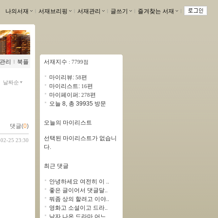
나의서재
ｌ
서재브리핑
ｌ
서재관리
ｌ
글쓰기
ｌ
즐겨찾는 서재
ｌ
관리
ｌ
북플
서재지수
: 7799점
마이리뷰:
편
58
날짜순
마이리스트:
편
16
마이페이퍼:
편
278
오늘 8, 총 39935 방문
오늘의 마이리스트
댓글(
0
)
선택된 마이리스트가 없습니
-02-25 23:30
다.
최근 댓글
안녕하세요 여전히 이 ..
좋은 글이어서 댓글달..
뭐좀 상의 할려고 이야..
영화고 소설이고 드라..
남자 나온 드라마 어느..