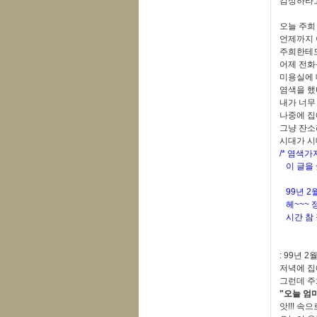
감상하라고
오늘 주희
언제까지 
주희한테도
어제 전화
미용실에 데
염색을 했
내가 너무
나중에 집에 
그냥 잔소
시대가 시
/* 염색가
이 글을 
99년 2
헤~~~ 
시간 참 잘
: 99년 2
저녁에 집에
그런데 주
"오늘 엄
앗!!! 속