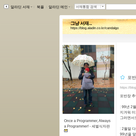
알라딘 서재
ｌ
북플
ｌ
알라딘 메인
ｌ
서재통합 검색
그냥 서재...
https://blog.aladin.co.kr/candalgo
포반장
https://bl
포반장 추억
: 99년 
지겨워 미
그러면서도
Once a Programmer, Always
a Programmer! -
세벌식자판
: 2월말 
99년을 