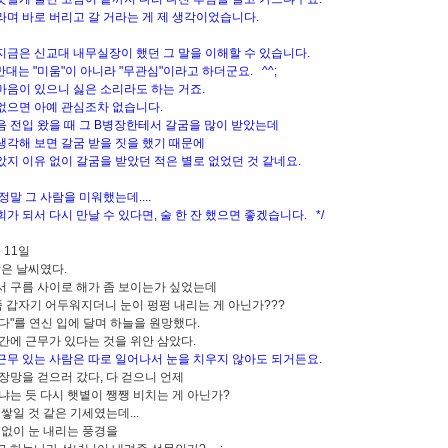
며 바로 버리고 갈 거라는 게 제 생각이었습니다.
금은 신교대 내무실장이 했던 그 말을 이해할 수 있습니다.
반대는 "미움"이 아니라 "무관심"이라고 하더군요. ^^;
음이 있으니 싫은 소리라도 하는 거죠.
으면 아예 관심조차 없습니다.
 전입 왔을 때 그 B병장한테서 갈굼을 많이 받았는데
각해 보면 갈굼 받을 짓을 했기 때문에
지 이유 없이 갈굼을 받았던 적은 별로 없었던 것 같네요.
정말 그 사람을 미워했는데....
가 되서 다시 만날 수 있다면, 술 한 잔 했으면 좋겠습니다. */
월 11일
맑은 날씨였다.
 구름 사이로 해가 좀 보이는가 싶었는데
 쯤 갑자기 어두워지더니 눈이 펑펑 내리는 게 아닌가???
됐다"를 연신 입에 달며 하늘을 원망했다.
간에 근무가 있다는 것을 위안 삼았다.
에 근무 있는 사람은 따로 일어나서 눈을 치우지 않아도 되거든요.
장망을 걷으러 갔다, 다 걷으니 언제
냐는 듯 다시 햇볕이 쨍쨍 비치는 게 아닌가?
쌓일 것 같은 기세였는데...
 없이 눈 내리는 풍경을