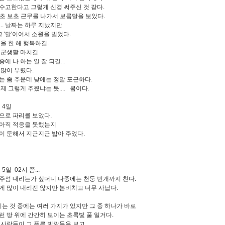
수고한다고 그렇게 신경 써주신 것 같다.
초번초 보초 근무를 나가서 보름달을 보았다.
... 날짜는 하루 지났지만
 그 '달'이여서 소원을 빌었다.
올 한 해 행복하길.
 군생활 마치길.
에 나 하는 일 잘 되길...
 많이 부렸다.
는 좀 추운데 낮에는 정말 포근하다.
제 그렇게 추웠냐는 듯.... 봄이다.
월 4일
으로 파리를 보았다.
아직 적응을 못했는지
이 둔해서 지근지근 밟아 주었다.
 5일 02시 쯤...
주섬 내리는가 싶더니 나중에는 천둥 번개까지 친다.
게 많이 내리진 않지만 봄비치고 너무 사납다.
알리는 것 중에는 여러 가지가 있지만 그 중 하나가 바로
런 땅 위에 간간히 보이는 초록빛 풀 일거다.
 사람들이 그 푸른 빛깔들을 보고