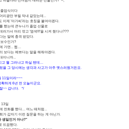
 하늘나라 선녀님이 내려준 선물인가? --;
 졸업식이다
어리광만 부릴 막내 같았는데...
 이제 '아가씨'라는 호칭을 붙여야겠다.
를 했는데 큰누나가 졸업 선물로
러가서 머리 깎고 '염색!!!'을 시켜 줬다나???
다는 말에 충격 받았다.
 보수인가?
가면... 쩝....
리 보다는 예쁘다는 말을 해줘야겠다.
대이니까...
지고 뭘 그러냐고 하실 텐데....
썼을 그 당시에는 생각과 사고가 아주 옛스러웠거든요.
월 11일이라~~~
정확하게 6년 전 오늘이군요.
~~ 갑니다. */
월 13일
 전화를 했다.... 여느 때처럼...
희가 갑자기 이런 질문을 하는 게 아닌가.
마 생일인거 아나?"
으로 뜨끔했다.