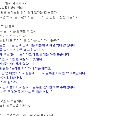
/6이 벌써 지나가나?!
상병 5호봉이 된다.
생활을 돌아보면 많이 편해졌다는 걸 느낀다.
나면 하나, 둘씩 편해지는 것 이게 군 생활의 장점 아닐까?
 23일 오후...
형으로 날아가는 철새를 보았다.
오기는 오는 가보다
 언제 쯤 되어야 봄 같다는 소리가 나올까?..
로 말씀드리는 건데 군대에는 여름하고 겨울 밖에 없습니다. --;
을 느끼는 시간은 별로 없습니다.
 우는 '봄'... 3월이라고 해도 군대는 아주 춥습니다.
만 나가면 한 겨울도 따뜻한데
서는 이상하게 춥습니다. --;
 곳은 4월에도 서리가 내리곤 했지요.
되면 좀 따뜻해지나 싶은데 그러다 일주일 지나면 팍 더워집니다.
마찬가지 입니다.
 아주 덥다가
되면 서늘해지나 싶다가 일주일 있으면 바로 추워집니다.
아주 뚜렷한 곳이 바로 군대입니다. */
월 2일 '대보름'이다.
별히 오곡밥을 먹었다.
은 모르겠는데 부대 근처 여러 농가에서