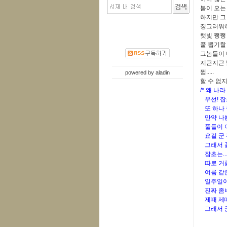
봄이 오는
하지만 그
징그러워하
햇빛 쨍쨍
풀 뽑기할 걸
그놈들이 
지근지근 
쩝.....
powered by
aladin
할 수 없지
/* 왜 
우선! 잡
또 하나 
만약 나쁜
풀들이 여
요걸 군 
그래서 풀
잡초는...
따로 거름
여름 같은
일주일이면
진짜 좀비
제때 제때
그래서 군