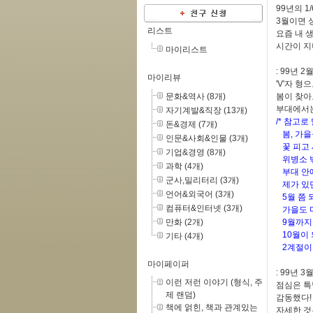
99년의 1
3월이면 
리스트
요즘 내 
시간이 지
마이리스트
: 99년 2월
마이리뷰
'V'자 
문화&역사 (8개)
봄이 찾아
부대에서는
자기계발&직장 (13개)
/* 참고
돈&경제 (7개)
봄, 가을
인문&사회&인물 (3개)
꽃 피고 새
기업&경영 (8개)
위병소 밖
과학 (4개)
부대 안에
군사,밀리터리 (3개)
제가 있던
언어&외국어 (3개)
5월 쯤 
컴퓨터&인터넷 (3개)
가을도 
만화 (2개)
9월까지
10월이 
기타 (4개)
2계절이 
마이페이퍼
: 99년 3
이런 저런 이야기 (형식, 주
점심은 특
제 랜덤)
감동했다!
책에 얽힌, 책과 관계있는
자세한 것