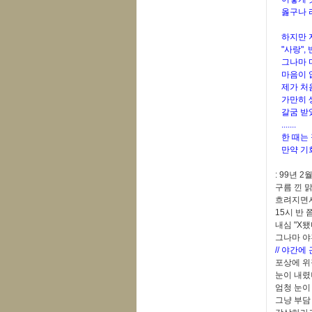
옳구나 라
하지만 지
"사랑", 
그나마 마
마음이 없
제가 처음
가만히 생
갈굼 받았
.......
한 때는 
만약 기회
: 99년 2
구름 낀 
흐려지면서
15시 반
내심 "X
그나마 야
// 야간
포상에 위
눈이 내렸
엄청 눈이 
그냥 부담