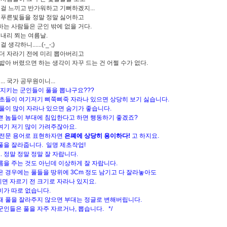
 걸 느끼고 반가워하고 기뻐하겠지...
 푸른빛들을 정말 정말 싫어하고
는 사람들은 군인 밖에 없을 거다.
 내리 쬐는 여름날.
 생각하니......(-_-;)
더 자라기 전에 미리 뽑아버리고
밟아 버렸으면 하는 생각이 자꾸 드는 건 어쩔 수가 없다.
... 국가 공무원이니...
나라 지키는 군인들이 풀을 뽑냐구요???
초들이 여기저기 삐쭉삐죽 자라나 있으면 상당히 보기 싫습니다.
풀이 많이 자라나 있으면 숨기가 좋습니다.
 놈들이 부대에 침입한다고 하면 행동하기 좋겠죠?
기 저기 많이 가려주잖아요.
전문 용어로 표현하자면
은폐에 상당히 용이하다!
고 하지요.
을 잘라줍니다. 일명 제초작업!
. 정말 정말 정말 잘 자랍니다.
을 주는 것도 아닌데 이상하게 잘 자랍니다.
 경우에는 풀들을 땅위에 3Cm 정도 남기고 다 잘라놓아도
 자르기 전 크기로 자라나 있지요.
가 따로 없습니다.
 풀을 잘라주지 않으면 부대는 정글로 변해버립니다.
인들은 풀을 자주 자르거나, 뽑습니다. */