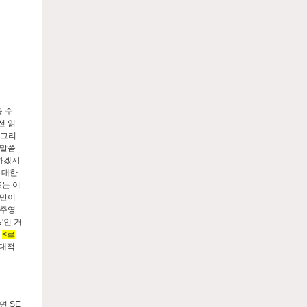
을 수
전 읽
 그리
 말씀
전하겠지
 대한
도는 이
간만이
정주영
'인 거
막
<르
근대적
면 SE