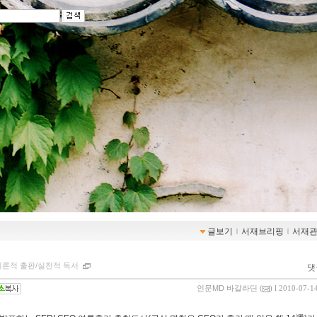
글보기
ｌ
서재브리핑
ｌ
서재
이론적 출판/실천적 독서
댓
인문MD 바갈라딘
(
) l 2010-07-1