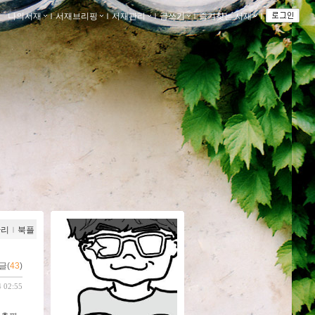
나의서재
ｌ
서재브리핑
ｌ
서재관리
ｌ
글쓰기
ｌ
즐겨찾는 서재
ｌ
관리
ｌ
북플
글(
43
)
4 02:55