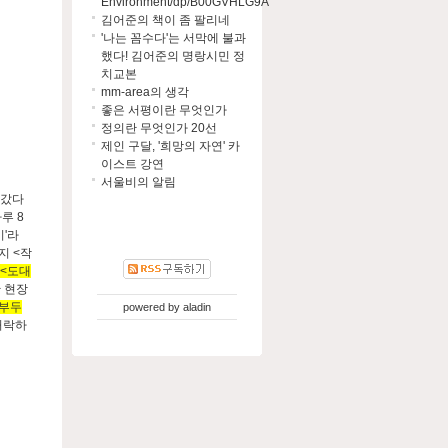
Environment/dp/B00GVHLG9A
김어준의 책이 좀 팔리네
'나는 꼼수다'는 서막에 불과
했다! 김어준의 명랑시민 정
치교본
mm-area의 생각
좋은 서평이란 무엇인가
정의란 무엇인가 20선
제인 구달, '희망의 자연' 카
이스트 강연
서울비의 알림
나갔다
루 8
기'라
지 <작
><도대
안 현장
 부두
powered by
aladin
허락하