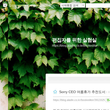
알라딘 서재
ｌ
북플
ｌ
알라딘 메인
ｌ
서재통합 검색
편집자를 위한 실험실
https://blog.aladin.co.kr/bookeditor
Sorry CEO 여름휴가 추천도서
ｌ
https://blog.aladin.co.kr/bookeditor/3913325