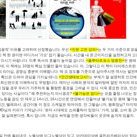
실용적' 이유를 고려하여 선정했습니다. 우선
<인문 고전 강의>
는 두 가지 수준으로 읽
 책 한 권이면 어디가서 '가오' 잡기 좋습니다. 시간을 내 온고이지신을 실천하고자 고
잡으시기 바랍니다. 이후 독서의 효율이 높아질 겁니다.
<플루타르코스 영웅전>
은 원래
, 이 책에는 10명의 핵심 인물만 들어 있습니다. 아, 그렇다고 이 책이 다이제스트란
EO의 리더십, 공명심 충분히 이해합니다. 딱 요 정도를 기준으로 삼아주시면 역사는 발
도 확신은 드려야 관심을 가지실 테니).
<인간생태보고서>
는 부제가 잘 설명하듯 인간에
 최신판으로 이해하셔도 무방합니다. 재미난 사례와 분석의 밑바탕에 깔린 저자의 의
 않을 경우 우리가 거주하게 될 황량한 풍경을 그려낼 수 있다. 더욱 중요한 것은, 인
 있다는 사실이다." 왜 추천하는지 아시겠죠?
<불가능은 없다>
는 요즘 줄창 나오는 
노동을 잠도 안 재우고 14시간, 16시간으로 연장해서 만들어낸 '불가능'은 원래 '불가능
인간, 텔레파시, 공간이동 이 정도 스케일은 되어야죠. 안 그렇습니까, 왕회장님? 마지
D님의 카피가 기억납니다. '로마 시대에도 쇼퍼홀릭이 있었다.' 가격, 상품, 소비 등 
 잘 살펴본다면, 혹시 압니까. 지금도 써먹을 만한 생각씨들이 곳곳에 숨겨져 있을지.
주일 만에 올리네요. 노벨상에 이그노벨상이 있고, 아카데미상에 골든라즈베리상이 있다