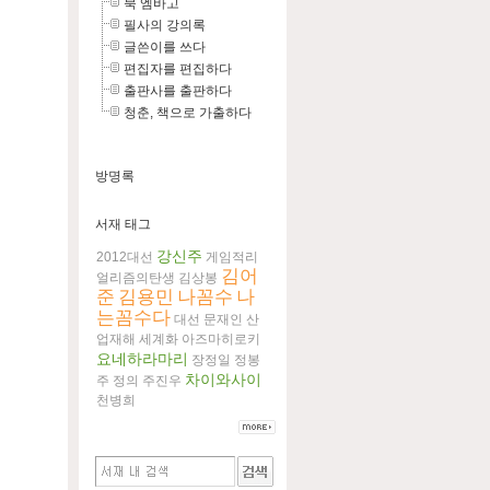
북 엠바고
필사의 강의록
글쓴이를 쓰다
편집자를 편집하다
출판사를 출판하다
청춘, 책으로 가출하다
방명록
서재 태그
강신주
2012대선
게임적리
김어
얼리즘의탄생
김상봉
준
김용민
나꼼수
나
는꼼수다
대선
문재인
산
업재해
세계화
아즈마히로키
요네하라마리
장정일
정봉
차이와사이
주
정의
주진우
천병희