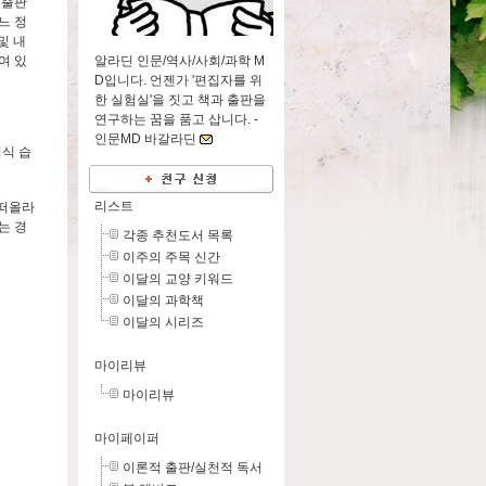
 출판
느 정
및 내
알라딘 인문/역사/사회/과학 M
여 있
D입니다. 언젠가 '편집자를 위
한 실험실'을 짓고 책과 출판을
연구하는 꿈을 품고 삽니다. -
인문MD 바갈라딘
지식 습
리스트
 떠올라
는 경
각종 추천도서 목록
이주의 주목 신간
이달의 교양 키워드
이달의 과학책
이달의 시리즈
마이리뷰
마이리뷰
마이페이퍼
이론적 출판/실천적 독서