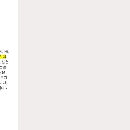
 성과보
 기업
, 실현
두움을
장을
해주리
니다.
마나 가