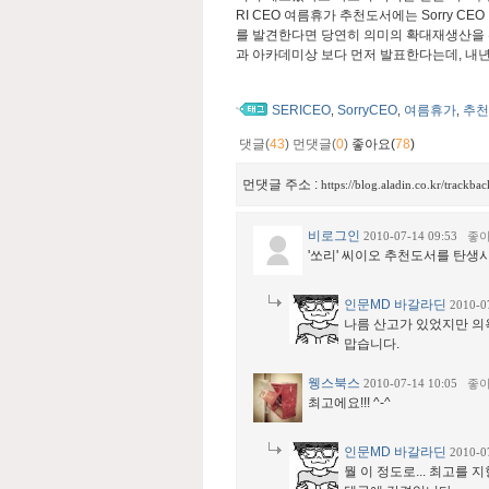
RI CEO 여름휴가 추천도서에는 Sorry 
를 발견한다면 당연히 의미의 확대재생산을 위
과 아카데미상 보다 먼저 발표한다는데, 내
SERICEO
SorryCEO
여름휴가
추천
,
,
,
댓글(
43
)
먼댓글(
0
)
좋아요(
78
)
먼댓글 주소 :
https://blog.aladin.co.kr/trackb
비로그인
2010-07-14 09:53
좋
'쏘리' 씨이오 추천도서를 탄
인문MD 바갈라딘
2010-0
나름 산고가 있었지만 의
맙습니다.
웽스북스
2010-07-14 10:05
좋
최고에요!!! ^-^
인문MD 바갈라딘
2010-0
뭘 이 정도로... 최고를