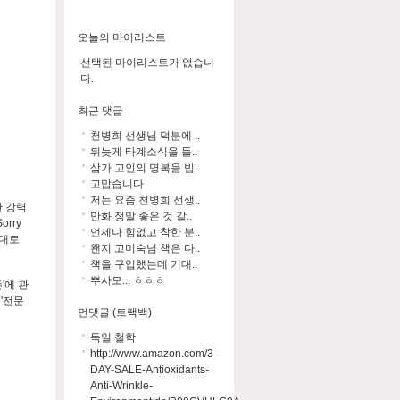
오늘의 마이리스트
선택된 마이리스트가 없습니
다.
최근 댓글
천병희 선생님 덕분에 ..
뒤늦게 타계소식을 들..
삼가 고인의 명복을 빕..
고맙습니다
저는 요즘 천병희 선생..
한 강력
만화 정말 좋은 것 같..
rry
언제나 힘없고 착한 분..
멋대로
왠지 고미숙님 책은 다..
책을 구입했는데 기대..
뿌사모... ㅎㅎㅎ
'에 관
 '전문
먼댓글 (트랙백)
독일 철학
http://www.amazon.com/3-
DAY-SALE-Antioxidants-
Anti-Wrinkle-