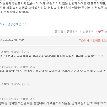
CEO 여름휴가 추천도서가 있습니다. 이게 무슨 의미가 있는 일인지 아직은 잘 모르겠지만,
해 세를 불리고 힘을 모아볼 작정입니다. 그나저나 앞에 언급한 두 개의 상은 모두 
년에는 분발해야겠습니다.
도서
삼성경제연구소
,
좋아요
ｌ
공유하기
ｌ
찜하기
ｌ
Tha
ㅣ
ack/bookeditor/3913325
주소복사
먼댓글바로
|
|
아요
0
댓글달기
URL
생시킨 인문 엠디님의 의욕과 경제경영 엠디님의 응원에 심심한 감사의 말씀을~ㅋㅋㅋ
|
7-14 10:11
좋아요
0
URL
욕과 응원만으로도 무언가 만들어낼 수 있다는 게 우리가 견뎌낼 수 있는 힘 아닐까요.
|
|
아요
0
댓글달기
URL
|
7-14 10:12
좋아요
0
URL
 지향하진 않지만 최선을 다할 뿐입니다, 라고 쿨하게 댓글을 남기고 싶지만 '최고에요!!!'