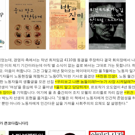
되었는데, 경영자 측에서는 작년 최저임금 4110원 동결을 주장하다 결국 회의장에서 
 동안 이의 제기 기간이라는데 아직 별 소식이 없는 걸로 봐서는 그대로 가는 듯합니다. 하
나요. 마음이 허합니다. 그건 그렇고 매년 찾아오는 메이데이지만 올 5월에는 '노동자 일
 기자들이 노동현장을 체험하고 '노동OTL'이란 기사로 옮겼던
<4천원 인생>
, 노동 월간
개한 노동자들의 생활글을 모은 선집
<우리보고 나쁜 놈들이래!><누가 사장 시켜달래?
선생이 '여성'을 중심에 두고 풀어낸
<울지 말고 당당하게>
, 르포작가 오도엽이 4년 동
과 장미>
를 기억합니다. 여기에 올 초 출간되어 조지 오웰의 프리퀼로 자리 잡은
<위건
쓴 박노자 선생의 표현을 옮겨둡니다. "오웰은 이 책에서 노동자에게 인간적 존엄성을 
 뿐만 아니라 노동자에게 인간다운 삶을 가져올 사회주의의 요체도 잘 설명한다."
다가 큰코다칩니다!]