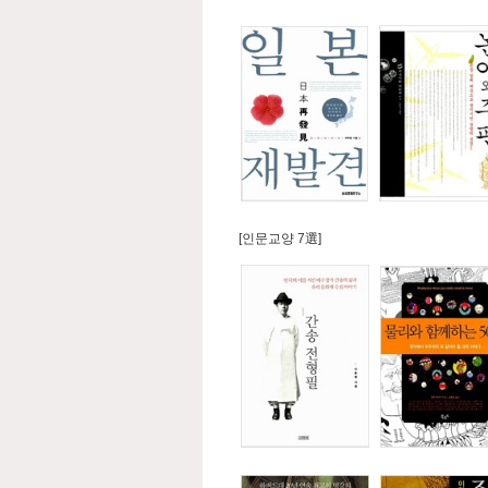
[인문교양 7選]