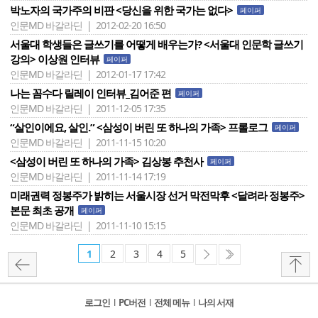
박노자의 국가주의 비판 <당신을 위한 국가는 없다>
페이퍼
인문MD 바갈라딘 | 2012-02-20 16:50
서울대 학생들은 글쓰기를 어떻게 배우는가? <서울대 인문학 글쓰기
강의> 이상원 인터뷰
페이퍼
인문MD 바갈라딘 | 2012-01-17 17:42
나는 꼼수다 릴레이 인터뷰_김어준 편
페이퍼
인문MD 바갈라딘 | 2011-12-05 17:35
“살인이에요, 살인.” <삼성이 버린 또 하나의 가족> 프롤로그
페이퍼
인문MD 바갈라딘 | 2011-11-15 10:20
<삼성이 버린 또 하나의 가족> 김상봉 추천사
페이퍼
인문MD 바갈라딘 | 2011-11-14 17:19
미래권력 정봉주가 밝히는 서울시장 선거 막전막후 <달려라 정봉주>
본문 최초 공개
페이퍼
인문MD 바갈라딘 | 2011-11-10 15:15
1
2
3
4
5
로그인
l
PC버전
l
전체 메뉴
l
나의 서재