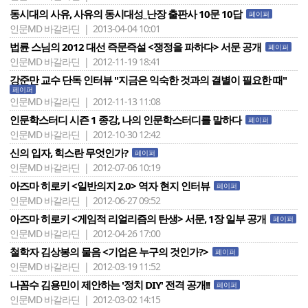
동시대의 사유, 사유의 동시대성_난장 출판사 10문 10답
페이퍼
인문MD 바갈라딘 | 2013-04-04 10:01
법륜 스님의 2012 대선 즉문즉설 <쟁정을 파하다> 서문 공개
페이퍼
인문MD 바갈라딘 | 2012-11-19 18:41
강준만 교수 단독 인터뷰 "지금은 익숙한 것과의 결별이 필요한 때"
페이퍼
인문MD 바갈라딘 | 2012-11-13 11:08
인문학스터디 시즌 1 종강, 나의 인문학스터디를 말하다
페이퍼
인문MD 바갈라딘 | 2012-10-30 12:42
신의 입자, 힉스란 무엇인가?
페이퍼
인문MD 바갈라딘 | 2012-07-06 10:19
아즈마 히로키 <일반의지 2.0> 역자 현지 인터뷰
페이퍼
인문MD 바갈라딘 | 2012-06-27 09:52
아즈마 히로키 <게임적 리얼리즘의 탄생> 서문, 1장 일부 공개
페이퍼
인문MD 바갈라딘 | 2012-04-26 17:00
철학자 김상봉의 물음 <기업은 누구의 것인가?>
페이퍼
인문MD 바갈라딘 | 2012-03-19 11:52
나꼼수 김용민이 제안하는 '정치 DIY' 전격 공개!!
페이퍼
인문MD 바갈라딘 | 2012-03-02 14:15