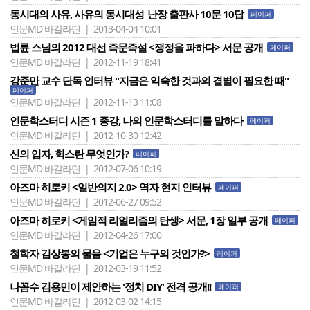
동시대의 사유, 사유의 동시대성_난장 출판사 10문 10답
페이퍼
인문MD 바갈라딘 | 2013-04-04 10:01
법륜 스님의 2012 대선 즉문즉설 <쟁정을 파하다> 서문 공개
페이퍼
인문MD 바갈라딘 | 2012-11-19 18:41
강준만 교수 단독 인터뷰 "지금은 익숙한 것과의 결별이 필요한 때"
페이퍼
인문MD 바갈라딘 | 2012-11-13 11:08
인문학스터디 시즌 1 종강, 나의 인문학스터디를 말하다
페이퍼
인문MD 바갈라딘 | 2012-10-30 12:42
신의 입자, 힉스란 무엇인가?
페이퍼
인문MD 바갈라딘 | 2012-07-06 10:19
아즈마 히로키 <일반의지 2.0> 역자 현지 인터뷰
페이퍼
인문MD 바갈라딘 | 2012-06-27 09:52
아즈마 히로키 <게임적 리얼리즘의 탄생> 서문, 1장 일부 공개
페이퍼
인문MD 바갈라딘 | 2012-04-26 17:00
철학자 김상봉의 물음 <기업은 누구의 것인가?>
페이퍼
인문MD 바갈라딘 | 2012-03-19 11:52
나꼼수 김용민이 제안하는 '정치 DIY' 전격 공개!!
페이퍼
인문MD 바갈라딘 | 2012-03-02 14:15