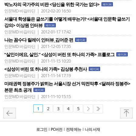
박노자의 국가주의 비판 <당신을 위한 국가는 없다>
페이퍼
인문MD 바갈라딘 | 2012-02-20 16:50
서울대 학생들은 글쓰기를 어떻게 배우는가? <서울대 인문학 글쓰기
강의> 이상원 인터뷰
페이퍼
인문MD 바갈라딘 | 2012-01-17 17:42
나는 꼼수다 릴레이 인터뷰_김어준 편
페이퍼
인문MD 바갈라딘 | 2011-12-05 17:35
“살인이에요, 살인.” <삼성이 버린 또 하나의 가족> 프롤로그
페이퍼
인문MD 바갈라딘 | 2011-11-15 10:20
<삼성이 버린 또 하나의 가족> 김상봉 추천사
페이퍼
인문MD 바갈라딘 | 2011-11-14 17:19
미래권력 정봉주가 밝히는 서울시장 선거 막전막후 <달려라 정봉주>
본문 최초 공개
페이퍼
인문MD 바갈라딘 | 2011-11-10 15:15
1
2
3
4
5
로그인
l
PC버전
l
전체 메뉴
l
나의 서재