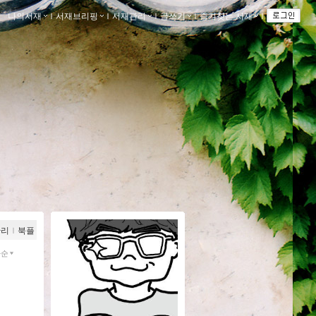
나의서재
ｌ
서재브리핑
ｌ
서재관리
ｌ
글쓰기
ｌ
즐겨찾는 서재
ｌ
관리
ｌ
북플
짜순