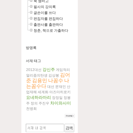
북 엠바고
필사의 강의록
글쓴이를 쓰다
편집자를 편집하다
출판사를 출판하다
청춘, 책으로 가출하다
방명록
서재 태그
강신주
2012대선
게임적리
김어
얼리즘의탄생
김상봉
준
김용민
나꼼수
나
는꼼수다
대선
문재인
산
업재해
세계화
아즈마히로키
요네하라마리
장정일
정봉
차이와사이
주
정의
주진우
천병희