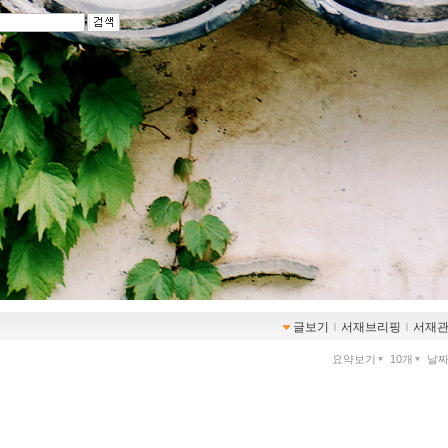
글보기
ｌ
서재브리핑
ｌ
서재
요약보기
10개
날