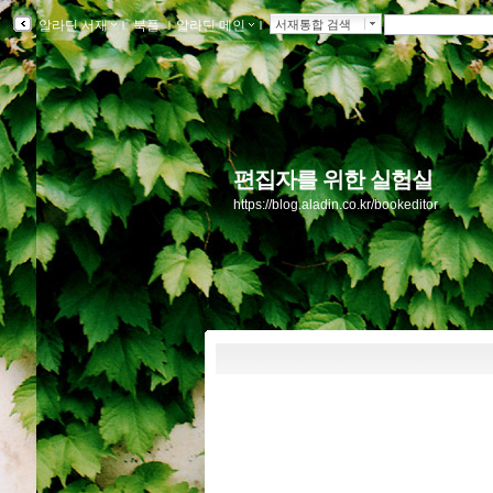
알라딘 서재
ｌ
북플
ｌ
알라딘 메인
ｌ
서재통합 검색
편집자를 위한 실험실
https://blog.aladin.co.kr/bookeditor