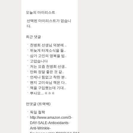
오늘의 마이리스트
선택된 마이리스트가 없습니
다.
최근 댓글
천병희 선생님 덕분에 ..
뒤늦게 타계소식을 들..
삼가 고인의 명복을 빕..
고맙습니다
저는 요즘 천병희 선생..
만화 정말 좋은 것 같..
언제나 힘없고 착한 분..
왠지 고미숙님 책은 다..
책을 구입했는데 기대..
뿌사모... ㅎㅎㅎ
먼댓글 (트랙백)
독일 철학
http://www.amazon.com/3-
DAY-SALE-Antioxidants-
Anti-Wrinkle-