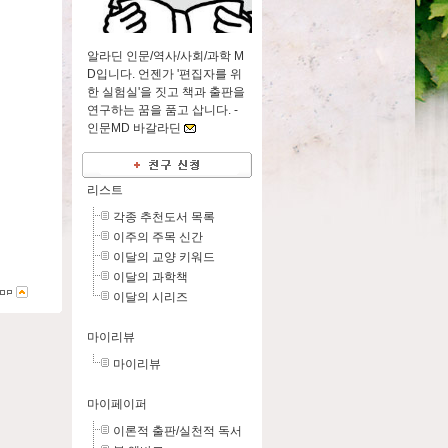
알라딘 인문/역사/사회/과학 M
D입니다. 언젠가 '편집자를 위
한 실험실'을 짓고 책과 출판을
연구하는 꿈을 품고 삽니다. -
인문MD 바갈라딘
리스트
각종 추천도서 목록
이주의 주목 신간
이달의 교양 키워드
이달의 과학책
이달의 시리즈
마이리뷰
마이리뷰
마이페이퍼
이론적 출판/실천적 독서