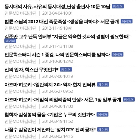
동시대의 사유, 사유의 동시대성_난장 출판사 10문 10답
페이퍼
인문MD 바갈라딘 | 2013-04-04 10:01
법륜 스님의 2012 대선 즉문즉설 <쟁정을 파하다> 서문 공개
페이퍼
인문MD 바갈라딘 | 2012-11-19 18:41
강준만 교수 단독 인터뷰 "지금은 익숙한 것과의 결별이 필요한 때"
페이퍼
인문MD 바갈라딘 | 2012-11-13 11:08
인문학스터디 시즌 1 종강, 나의 인문학스터디를 말하다
페이퍼
인문MD 바갈라딘 | 2012-10-30 12:42
신의 입자, 힉스란 무엇인가?
페이퍼
인문MD 바갈라딘 | 2012-07-06 10:19
아즈마 히로키 <일반의지 2.0> 역자 현지 인터뷰
페이퍼
인문MD 바갈라딘 | 2012-06-27 09:52
아즈마 히로키 <게임적 리얼리즘의 탄생> 서문, 1장 일부 공개
페이퍼
인문MD 바갈라딘 | 2012-04-26 17:00
철학자 김상봉의 물음 <기업은 누구의 것인가?>
페이퍼
인문MD 바갈라딘 | 2012-03-19 11:52
나꼼수 김용민이 제안하는 '정치 DIY' 전격 공개!!
페이퍼
인문MD 바갈라딘 | 2012-03-02 14:15