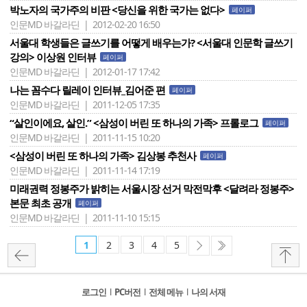
박노자의 국가주의 비판 <당신을 위한 국가는 없다>
페이퍼
인문MD 바갈라딘 | 2012-02-20 16:50
서울대 학생들은 글쓰기를 어떻게 배우는가? <서울대 인문학 글쓰기
강의> 이상원 인터뷰
페이퍼
인문MD 바갈라딘 | 2012-01-17 17:42
나는 꼼수다 릴레이 인터뷰_김어준 편
페이퍼
인문MD 바갈라딘 | 2011-12-05 17:35
“살인이에요, 살인.” <삼성이 버린 또 하나의 가족> 프롤로그
페이퍼
인문MD 바갈라딘 | 2011-11-15 10:20
<삼성이 버린 또 하나의 가족> 김상봉 추천사
페이퍼
인문MD 바갈라딘 | 2011-11-14 17:19
미래권력 정봉주가 밝히는 서울시장 선거 막전막후 <달려라 정봉주>
본문 최초 공개
페이퍼
인문MD 바갈라딘 | 2011-11-10 15:15
1
2
3
4
5
로그인
l
PC버전
l
전체 메뉴
l
나의 서재