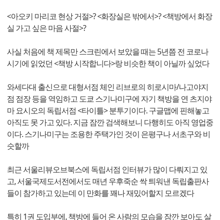
<아오키 마리코 현상 거절>? <화장실은 밖에서>? <책방에서 화장
실 가고 싶은 마음 사절>?
사실 처음에 책 제목만 스크린에서 보았을 때는 5년쯤 전 코로나
시기에 읽었던 <책방 시작합니다>랑 비슷한 책이 아닐까 싶었다
와세다대 출신으로 대형서점 체인 리브로의 히로시마/나고야지
점 점장 등을 역임하고 도쿄 스기나미구에 자기 책방을 연 츠지야
마 요시오의 독립서점 <타이틀> 분투기이다. 구글맵에 핀해놓고
아직도 못 가고 있다. 지금 잠깐 검색해보니 다행히도 아직 영업중
이다. 스기나미구는 조용한 주택가인 것이 은평구나 서초구와 비
슷할까
최근 서울리뷰오브북스에 독립서점 인터뷰가 많이 다뤄지고 있
고, 서울국제도서전에서도 매년 우후죽순 싹 틔워낸 독립출판사
들이 참가하고 있는데 이 만화를 꽤나 재밌어할지 모르겠다
특히 1권 도입부에, 책방에 들어 온 사람의 모습을 잠깐 보아도 살