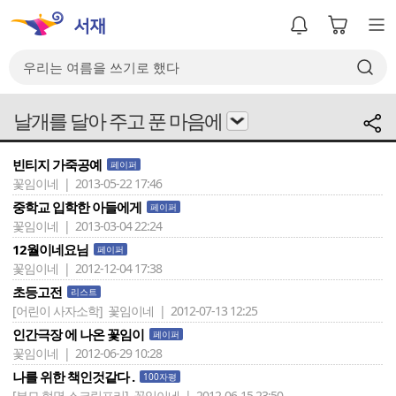
날개를 달아 주고 푼 마음에
빈티지 가죽공예
페이퍼
꽃임이네 | 2013-05-22 17:46
중학교 입학한 아들에게
페이퍼
꽃임이네 | 2013-03-04 22:24
12월이네요님
페이퍼
꽃임이네 | 2012-12-04 17:38
초등고전
리스트
[어린이 사자소학]
꽃임이네 | 2012-07-13 12:25
인간극장 에 나온 꽃임이
페이퍼
꽃임이네 | 2012-06-29 10:28
나를 위한 책인것같다 .
100자평
[부모 혁명 스크림프리]
꽃임이네 | 2012-06-15 23:50