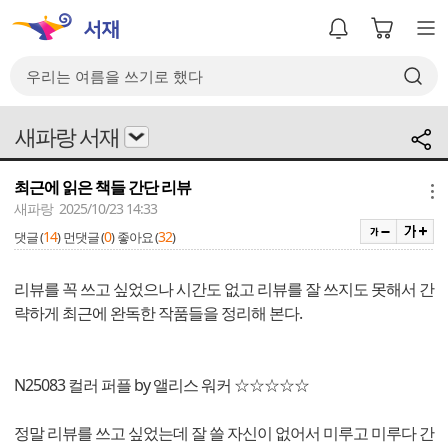
새파랑 서재
최근에 읽은 책들 간단 리뷰
메뉴
새파랑 2025/10/23 14:33
14
0
32
댓글 (
)
먼댓글 (
)
좋아요 (
)
리뷰를 꼭 쓰고 싶었으나 시간도 없고 리뷰를 잘 쓰지도 못해서 간
략하게 최근에 완독한 작품들을 정리해 본다.
N25083 컬러 퍼플 by 앨리스 워커 ☆☆☆☆☆
정말 리뷰를 쓰고 싶었는데 잘 쓸 자신이 없어서 미루고 미루다 간