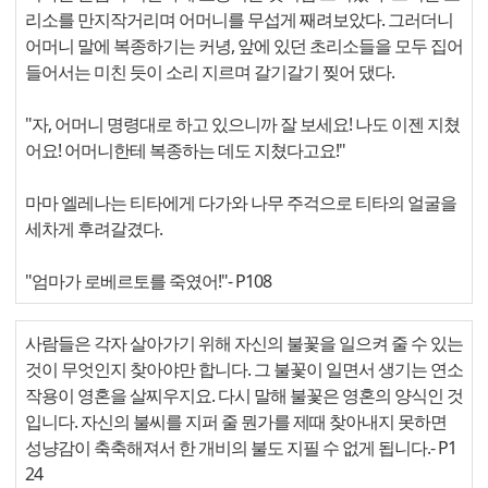
리소를 만지작거리며 어머니를 무섭게 째려보았다. 그러더니
어머니 말에 복종하기는 커녕, 앞에 있던 초리소들을 모두 집어
들어서는 미친 듯이 소리 지르며 갈기갈기 찢어 댔다.
"자, 어머니 명령대로 하고 있으니까 잘 보세요! 나도 이젠 지쳤
어요! 어머니한테 복종하는 데도 지쳤다고요!"
마마 엘레나는 티타에게 다가와 나무 주걱으로 티타의 얼굴을
세차게 후려갈겼다.
"엄마가 로베르토를 죽였어!"
- P108
사람들은 각자 살아가기 위해 자신의 불꽃을 일으켜 줄 수 있는
것이 무엇인지 찾아야만 합니다. 그 불꽃이 일면서 생기는 연소
작용이 영혼을 살찌우지요. 다시 말해 불꽃은 영혼의 양식인 것
입니다. 자신의 불씨를 지퍼 줄 뭔가를 제때 찾아내지 못하면
성냥감이 축축해져서 한 개비의 불도 지필 수 없게 됩니다.
- P1
24