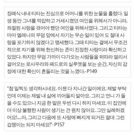
장례식 내내 티타는 진심으로 어머니를 위한 눈물을 흘렸다. 일
생 동안 그녀를 억압하고 거세시켰던 여인을 위해서가 아니라,
좌절된 사랑을 겪어야 했던 여인을 위해서였다. 그리고 티타는
마마 엘레나의 무덤 앞에서 자기는 무슨 일이 있어 도 절대 사
랑을 포기하지 않겠다고 맹세했다. 그때 티타는 곁에서 무조건
적으로 자기를 위해 헌신하는 존이 진정한 사랑이라 확신하고
있었다. 하지만 무덤 가까이 다가오는 사람들을 뒤따라 멀리서
걸어오는 로사우라와 페드로의 실루엣을 보는 순간, 자신의 감
정에 대한 확신이 흔들리는 것을 느꼈다.
- P149
"참 일찍도 생각하시네요. 이젠 다 지나간 일이에요. 제발 부탁
인데 이제는 제발 내 삶에 끼어들지 말아요. 그리고 언니 가 들
을 수도 있으니 지금 한 말은 두번 다시 하지 마세요. 이 집안에
더 이상 불행한 사람이 생기는 건 원치 않아요. 그만 실례하겠
어요!.....아, 그리고 다음에 또 사랑에 빠지게 되거든 절대 그런
겁쟁이는 되지 마세요!"
- P157