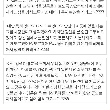
어 있는 그 끔찍한 생각으로 아이를 망치도록 가만히 놔두지는
않을 거야. 그 빌어먹을 전통을 따르도록 강요하면서 에스페란
사의 인생을 망치도록 가만 내버려 두지는 않을 거라고."
- P223
"대답 못 하겠어요. 나도 모르겠어요. 당신이 이곳에 없을 때는
그를 사랑한다고 생각했어요. 하지만 당신을 본 순간 모두 바뀌
었어요. 당신 옆에서는 편안하고, 든든하고, 차분해져요...... 하
지만 모르겠어요, 모르겠어요...... 당신한테 이런 얘기를 하게 되
어서 정말 미안해요."
- P233
"아주 강렬한 흥분을 느껴서 우리 몸 안에 있던 성냥들이 모두
한꺼번에 타오르면, 강렬한 광채가 일면서 평소 우리가 볼 수
있었던 것, 그 이상이 보이게 될 겁니다. 우리가 태어나 면서 잊
어버렸던 길과 연결된 찬란한 터널이 우리 눈앞에 펼 쳐질 거고
요. 그곳은 우리가 잃어버린 신성한 근본을 다시 찾 으라고 손
짓할 겁니다. 영혼은 축 늘어진 육체를 남겨 둔 채 왔던 곳으로
다시 돌아가고 싶어 할 테고요......"
- P256