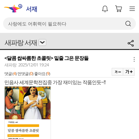
새파랑 서재
<달콤 쌉싸름한 초콜릿> 밑줄 그은 문장들
메뉴
새파랑 2025/12/01 19:24
4
0
9
댓글 (
)
먼댓글 (
)
좋아요 (
)
민음사 세계문학전집중 가장 재미있는 작품인듯~!!