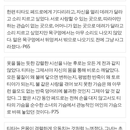
한편 티타도 페드로에게 기다리라고, 자신을 멀리 데려가 달라
고 소리 지르고 싶었다. 서로 사랑할 수 있는 곳으로, 따라야만
하는 관습이 없는 곳으로, 어머니가 없는 곳으로 데려가 달라고
소리 지르고 싶었지만 목구멍에서는 아무 소리도 나오지 않았
다. 말은 목구멍에서 뒤엉켜서 밖으로 나오기도 전에 그냥 사그
라졌다.
- P65
옷을 뚫는 듯한 강렬한 시선을 나눈 후로는 모든 게 전과 같지
않았다. 티타는 그제서야 자신의 몸을 통해 비로소 깨달았다.
모든 물질이 왜 불에 닿으면 변하는지, 평범한 반죽이 왜 토르
티야가 되는지, 불 같은 사랑을 겪어 보지 못한 가슴은 왜 아무
런 쓸모도 없는 반죽 덩어리에 불과한 것인지 그제야 알 것 같
았다. 그 짧은 시간 동안 페드로는 전혀 손을 대지 않고서도 티
타의 가슴을 순수한 소녀의 가슴에서 관능적인 여인의 가슴으
로 바꿔 놓았던 것이다.
- P75
티타는 온몸이 격렬하게 요동치는 것처럼 느껴졌다. 그녀는 초