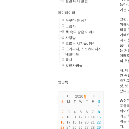
별걸 다사 클럽
늉만 
에는 
마이페이퍼
그럼,
꿈꾸다 든 생각
위해서
그림자
리를 
책 속의 숨은 이야기
거에요
사랑방
내가 
흐르는 시간들, 당신
숨이 
오카리나, 스포츠마사지,
는 거
네일아트
아래로
필사
식 호
멋진사람들
자, 
건 숨
요? 
방명록
셋, 넷
났다고
2026
8
숨쉬기
S
M
T
W
T
F
S
조금씩
1
쉬어요
2
3
4
5
6
7
8
라고 
9
10
11
12
13
14
15
쉬는 
16
17
18
19
20
21
22
다.
23
24
25
26
27
28
29