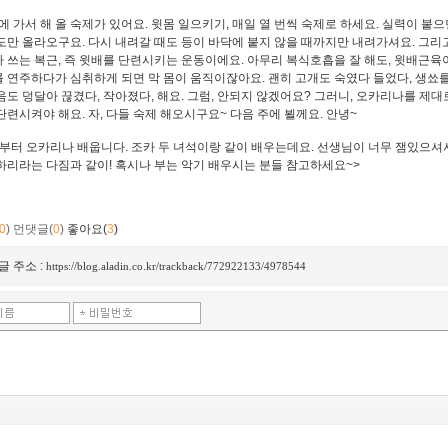
집에 가서 해 올 숙제가 있어요. 윗몸 일으키기, 매일 열 번씩 숙제로 하세요. 실력이 붙으
도만 올라오구요. 다시 내려갈 때도 등이 바닥에 붙지 않을 때까지만 내려가셔요. 그리
 쓰는 복근, 즉 윗배를 단련시키는 운동이에요. 아무리 복식호흡을 잘 해도, 윗배근육
 연주하다가 심취하게 되면 막 몸이 움직이잖아요. 괜히 고개도 숙였다 들었다, 생쑈를
음도 덩달아 끊겼다, 작아졌다, 해요. 그럼, 안되지 않겠어요? 그러니, 오카리나를 제
단련시켜야 해요. 자, 다들 숙제 해오시구요~ 다음 주에 뵐께요. 안녕~
부터 오카리나 배웁니다. 조카 두 녀석이랑 같이 배우는데요. 선생님이 너무 잼있으셔
하리라는 다짐과 같이! 혹시나 부는 악기 배우시는 분들 참고하세요~>
0
)
먼댓글(
0
)
좋아요(
3
)
글 주소 :
https://blog.aladin.co.kr/trackback/772922133/4978544