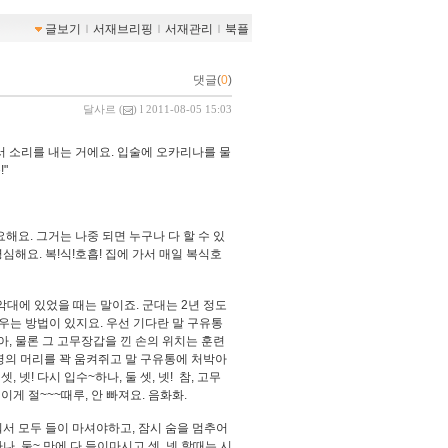
글보기
ｌ
서재브리핑
ｌ
서재관리
ｌ
북플
댓글(
0
)
달사르
(
) l 2011-08-05 15:03
어서 소리를 내는 거에요. 입술에 오카리나를 물
!"
해요. 그거는 나중 되면 누구나 다 할 수 있
심해요. 복!식!호흡! 집에 가서 매일 복식호
악대에 있었을 때는 말이죠. 군대는 2년 정도
우는 방법이 있지요. 우선 기다란 말 구유통
아, 물론 그 고무장갑을 낀 손의 위치는 훈련
련병의 머리를 꽉 움켜쥐고 말 구유통에 처박아
, 넷! 다시 입수~하나, 둘 셋, 넷! 참, 고무
게 절~~~때루, 안 빠져요. 음화화.
눠서 모두 들이 마셔야하고, 잠시 숨을 멈추어
나, 둘~ 만에 다 들이마시고 셋, 넷 할때는 시