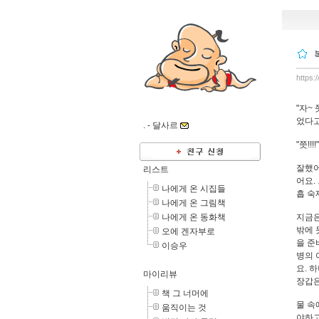
https:
"자~
었다고
. -
달사르
"쯧!!
잘했어
리스트
어요.
나에게 온 시집들
흡 숙
나에게 온 그림책
나에게 온 동화책
지금은
밖에 
오에 겐자부로
을 준
이승우
병의 
요. 
마이리뷰
장갑은
책 그 너머에
물 속
움직이는 것
야하고