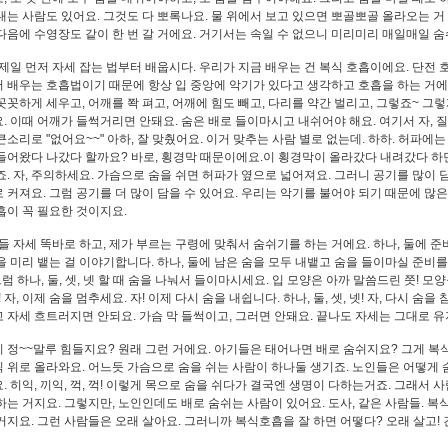
내는 사람도 있어요. 그것도 다 뽀록나요. 물 위에서 보고 있으면 뽀골뽀골 올라오는 거 
다음에 수영장도 같이 한 번 갈 거에요. 거기서는 속일 수 없으니 미리미리 매일매일 
 제일 먼저 자세 잡는 법부터 배웁시다. 우리가 지금 배우는 건 복식 호흡이에요. 단전 
 배우는 호흡법이기 때문에 항상 입 중앙에 악기가 있다고 생각하고 호흡을 하는 거에요.
꼿꼿하게 세우고, 어깨를 쫙 펴고, 어깨에 힘도 빼고, 다리를 약간 벌리고, 그렇죠~ 
. 이때 어깨가 들썩거리면 안돼요. 숨은 배로 들이마시고 내쉬어야 해요. 여기서 자, 
큰소리로 "없어요~~" 아하, 잘 맞췄어요. 이거 맞추는 사람 별로 없는데. 하하. 허파에
들어왔다 나갔다 할까요? 바로, 횡경막 때문이에요.이 횡경막이 올라갔다 내려갔다 하
죠. 자, 주의하세요. 가슴으로 숨을 쉬면 허파가 옆으로 넓어져요. 그러니 공기를 많이
 커져요. 그럼 공기를 더 많이 담을 수 있어요. 우리는 악기를 불어야 되기 때문에 많은
흡이 꼭 필요한 것이지요.
다들 자세 똑바로 하고, 제가 부르는 구령에 맞춰서 숨쉬기를 하는 거에요. 하나, 둘에
을 미리 뱉는 걸 이야기합니다. 하나, 둘에 남은 숨을 모두 내뱉고 숨을 들이마실 준비를 
그럼 하나, 둘, 셋, 넷 할 때 숨을 나눠서 들이마시세요. 입 모양은 아까 말씀드린 쯧! 모양
! 자, 이제 숨을 멈추세요. 자! 이제 다시 숨을 내쉽니다. 하나, 둘, 셋, 넷! 자, 다시 숨을 
 자세 흐트러지면 안되요. 가슴 막 들썩이고, 그러면 안돼요. 끝나도 자세는 그대로 
 정~~말루 힘들지요? 원래 그런 거에요. 아기들은 태어나면 배로 숨쉬지요? 그게 복
 위로 올라와요. 어느듯 가슴으로 숨을 쉬는 사람이 하나둘 생기죠. 노인들은 어떻게 
. 히익, 끼익, 꺽, 꺽! 이렇게 목으로 숨을 쉬다가 결국엔 생명이 다하는거죠. 그래서 
하는 거지요. 그렇지만, 노인인데도 배로 숨쉬는 사람이 있어요. 도사, 같은 사람들. 복
거지요. 그런 사람들은 오래 살아요. 그러니까 복식호흡을 잘 하면 어떻다? 오래 살고!