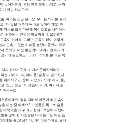
다 보이거든요. 우리 진도 팍팍 나가고 난 뒤
숨쉬기 연습 하시구요.
호흡, 류와는 조금 달라요. 우리는 악기를 불기
 자, 앉을 때부터 똑바로 앉아야 해요. 허
그렇게 자세를 잡은 다음에 복식호흡을 시작하는
질문! 허파에는 근육이 있을까요, 없을까요?
는 근육이 없어요. 그러면 근육도 없이 어떻게
면서 근육도 없는 허파를 늘렸다 줄였다 해주
 담지 못해요. 대신 횡경막이 내려가면 허파가
 공기가 필요해요. 그래서 악기를 불 때는 복
 준비자세 잡으시구요. 여기서 준비자세라는
하는 거에요. 자, 하나 둘! 숨을 다 뱉으셨지
을 취하시구요. 준비 되셨죠? 시작! 하나, 둘,
참고. 참고. 참고. 자, 됐습니다. 앗, 여기서 끝
유지하시구요.
식호흡이에요. 점점 자라서 어른이 되면 숨이
숨을 쉬는 줄 아세요? 노인들은 목으로 숨을
사람이 죽었을 때 뭐라고 한다? 목숨이 다했다,
식호흡 많이 한 사람들은 나이 들어도 배로 숨
 건강에도 좋고! 심지어, 다이어트까지도, 됩니