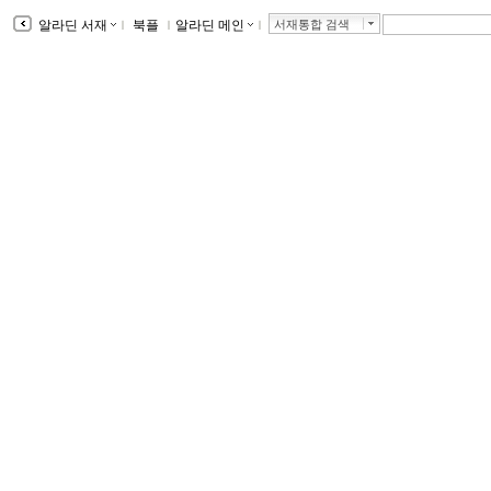
알라딘 서재
ｌ
북플
ｌ
알라딘 메인
ｌ
서재통합 검색