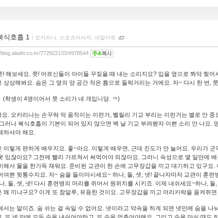
복식호흡 1
ｌ
오카리나, 스포츠마사지, 네일아트
//blog.aladin.co.kr/772922133/4978544
 쯧! 해보세요. 쯧! 어르신들이 아이들 꾸짖을 때 내는 소리지요? 입을 옆으로 쫘악 찢
 상상해봐요. 숨은 그 옆의 양 공간 작은 틈으로 들락거리는 거에요. 자~ 다시 한 번, 쯧
!!" (학생이 4명이어서 쯧 소리가 네 개입니당. ㅋ)
요. 오카리나는 손꾸락 막 움직이는 이런거, 삘릴리 기교 부리는 이런거는 별로 안 중요
 그러나 복식호흡이 기본이 되어 있지 않으면 백 날 기교 부려봤자 이쁜 소리 안 나요. 명
제하셔야 해요.
 이렇게 편하게 배우지요. 좋~아요. 이렇게 배우면, 근데 진도가 안 늘어요. 우리가 군
못 있잖아요? 그전에 빨리 가르쳐서 써먹어야 되잖아요. 그러니 속성으로 몇 일만에 배
비해서 물을 한가득 채워요. 준비된 교관이 한 손에 고무장갑을 끼고 대기하고 있구요. 
어여쁜 뒷통수지요. 자~ 숨을 들이마시세요~ 하나, 둘, 셋, 넷! 끝나자마자 교관이 훈
하나, 둘, 셋, 넷! 다시 훈련병의 머리를 쥐어서 원위치를 시키죠. 이제 내쉬세요~하나, 둘, 셋
 왜 끼냐구요? 이게 또 참말루, 유용한 것이요. 고무장갑을 끼고 머리카락을 움켜쥐면 이
에서는 말이죠. 숨 쉬는 걸 속일 수 없어요. 넷이라고 약속을 하게 되면 넷만에 숨을 나
, 또 넷 만에 모두 숨을 내쉬어야하고, 또 숨을 멈추어야해요. 그리고 숨을 마실 때도 하