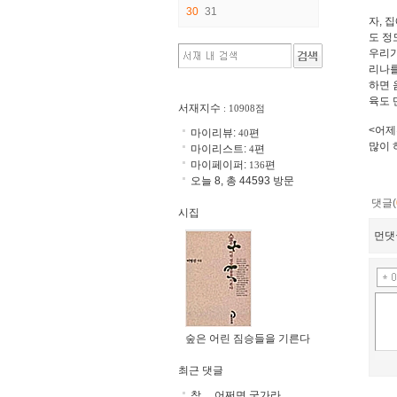
30
31
자, 
도 정
우리가
리나를
하면 
육도 
서재지수
: 10908점
<어제
마이리뷰:
편
40
많이 
마이리스트:
편
4
마이페이퍼:
편
136
오늘 8, 총 44593 방문
댓글(
시집
먼댓
숲은 어린 짐승들을 기른다
최근 댓글
참.... 어쩌면 국가라..