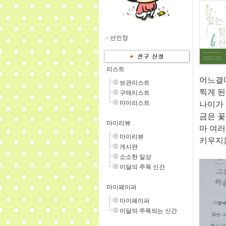
-
선인장
리스트
어느결에
보관리스트
찍게 된
구매리스트
마이리스트
나이가
금은 꽃
마이리뷰
마 여러
마이리뷰
키우지는
게시판
소소한 일상
이달의 주목 신간
마이페이퍼
마이페이퍼
이달의 주목되는 신간