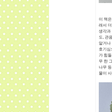
이 책은
래서 
생각과
도
,
관
알거나 
호기심
가 힘들
무 한 
나무 
물이 