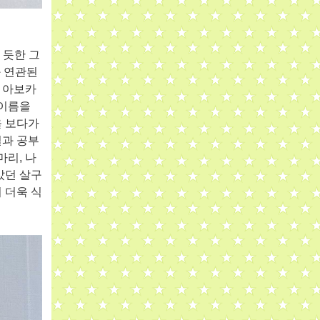
 듯한 그
 연관된
,
아보카
 이름을
 보다가
일과 공부
즈마리
,
나
았던 살구
 더욱 식