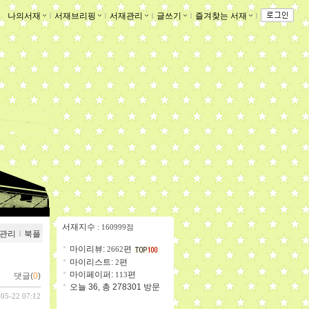
나의서재
ｌ
서재브리핑
ｌ
서재관리
ｌ
글쓰기
ｌ
즐겨찾는 서재
ｌ
서재지수
: 160999점
관리
ｌ
북플
마이리뷰:
편
2662
마이리스트:
편
2
마이페이퍼:
편
113
댓글(
0
)
오늘 36, 총 278301 방문
-05-22 07:12