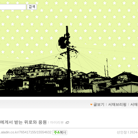
글보기
ｌ
서재브리핑
ｌ
서재
에게서 받는 위로와 응원
ｌ
마이리뷰
og.aladin.co.kr/765417155/15554632
선인장
l 2024