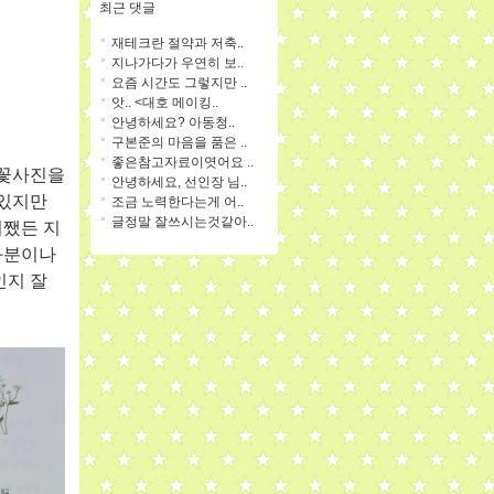
최근 댓글
재테크란 절약과 저축..
지나가다가 우연히 보..
요즘 시간도 그렇지만 ..
앗.. <대호 메이킹..
안녕하세요? 아동청..
구본준의 마음을 품은 ..
좋은참고자료이엿어요 ..
 꽃사진을
안녕하세요, 선인장 님..
 있지만
조금 노력한다는게 어..
글정말 잘쓰시는것같아..
어쨌든 지
화분이나
인지 잘