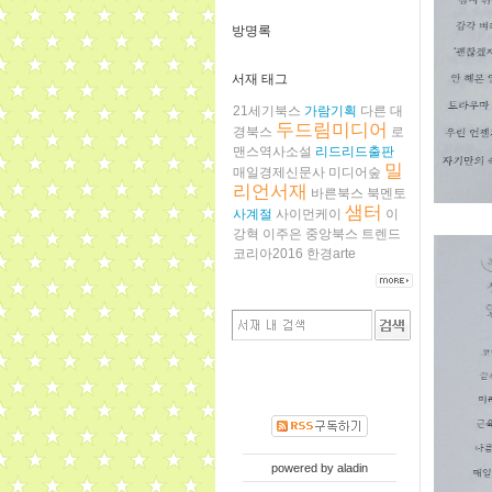
방명록
서재 태그
21세기북스
가람기획
다른
대
두드림미디어
경북스
로
맨스역사소설
리드리드출판
밀
매일경제신문사
미디어숲
리언서재
바른북스
북멘토
샘터
사계절
사이먼케이
이
강혁
이주은
중앙북스
트렌드
코리아2016
한경arte
powered by
aladin