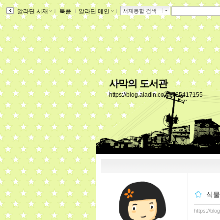
알라딘 서재
ｌ
북플
ｌ
알라딘 메인
ｌ
서재통합 검색
사막의 도서관
https://blog.aladin.co.kr/765417155
식물
https://bl