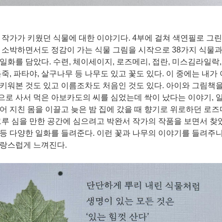
 작가가 키웠던 식물에 대한 이야기다
. 4
부에 걸쳐 색연필로 그린
더 소박하면서도 정감이 가는 식물 그림을 시작으로
38
가지 식물과
 일화를 담았다
.
수련
,
체이세이지
,
로즈메리
,
접란
,
미스김라일락
음죽
,
파타야
,
살구나무 등 나무도 있고 꽃도 있다
.
이 중에는 내가
키워본 것도 있고 이름조차도 처음인 것도 있다
.
아이와 그림책을
으로 사서 먹은 아보카도의 씨를 심었는데 싹이 났다는 이야기
,
어 지친 몸을 이끌고 늦은 밤 집에 갔을 때 향기로 위로하던 로
그루 심을 만한 공간에 심으려고 박완서 작가의 작품을 보면서 찾
등등 다양한 일화를 들려준다
.
이런 꽃과 나무의 이야기를 들려주니
사랑스럽게 느껴진다
.