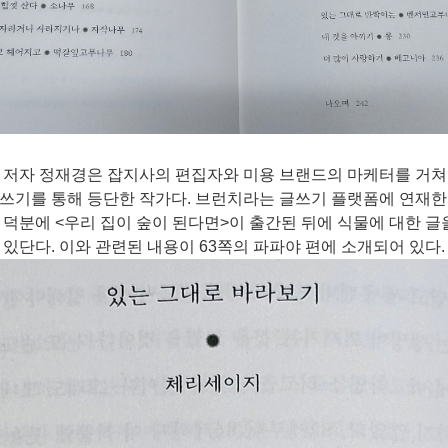
 저자 정재경은 잡지사의 편집자와 미용 브랜드의 마케터를 거쳐
글쓰기를 통해 등단한 작가다
.
브런치라는 글쓰기 플랫폼에 연재한
글 덕분에
<
우리 집이 숲이 된다면
>
이 출간된 뒤에 식물에 대한 글
 있단다
.
이와 관련된 내용이
63
쪽의 파파야 편에 소개되어 있다
.