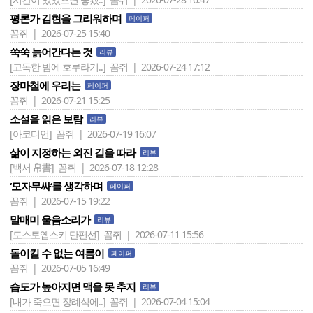
평론가 김현을 그리워하며
페이퍼
꼼쥐 | 2026-07-25 15:40
쑥쑥 늙어간다는 것
리뷰
[고독한 밤에 호루라기..]
꼼쥐 | 2026-07-24 17:12
장마철에 우리는
페이퍼
꼼쥐 | 2026-07-21 15:25
소설을 읽은 보람
리뷰
[아코디언]
꼼쥐 | 2026-07-19 16:07
삶이 지정하는 외진 길을 따라
리뷰
[백서 帛書]
꼼쥐 | 2026-07-18 12:28
‘모자무싸‘를 생각하며
페이퍼
꼼쥐 | 2026-07-15 19:22
말매미 울음소리가
리뷰
[도스토옙스키 단편선]
꼼쥐 | 2026-07-11 15:56
돌이킬 수 없는 여름이
페이퍼
꼼쥐 | 2026-07-05 16:49
습도가 높아지면 맥을 못 추지
리뷰
[내가 죽으면 장례식에..]
꼼쥐 | 2026-07-04 15:04