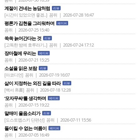
계절이 건네는 농담처럼
리뷰
[시간이 있었으면 좋겠..]
꼼쥐 | 2026-07-28 16:47
평론가 김현을 그리워하며
페이퍼
꼼쥐 | 2026-07-25 15:40
쑥쑥 늙어간다는 것
리뷰
[고독한 밤에 호루라기..]
꼼쥐 | 2026-07-24 17:12
장마철에 우리는
페이퍼
꼼쥐 | 2026-07-21 15:25
소설을 읽은 보람
리뷰
[아코디언]
꼼쥐 | 2026-07-19 16:07
삶이 지정하는 외진 길을 따라
리뷰
[백서 帛書]
꼼쥐 | 2026-07-18 12:28
‘모자무싸‘를 생각하며
페이퍼
꼼쥐 | 2026-07-15 19:22
말매미 울음소리가
리뷰
[도스토옙스키 단편선]
꼼쥐 | 2026-07-11 15:56
돌이킬 수 없는 여름이
페이퍼
꼼쥐 | 2026-07-05 16:49