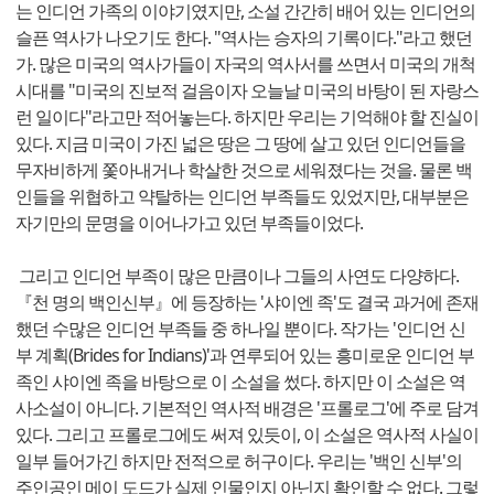
는 인디언 가족의 이야기였지만, 소설 간간히 배어 있는 인디언의
슬픈 역사가 나오기도 한다. "역사는 승자의 기록이다."라고 했던
가. 많은 미국의 역사가들이 자국의 역사서를 쓰면서 미국의 개척
시대를 "미국의 진보적 걸음이자 오늘날 미국의 바탕이 된 자랑스
런 일이다"라고만 적어놓는다. 하지만 우리는 기억해야 할 진실이
있다. 지금 미국이 가진 넓은 땅은 그 땅에 살고 있던 인디언들을
무자비하게 쫓아내거나 학살한 것으로 세워졌다는 것을. 물론 백
인들을 위협하고 약탈하는 인디언 부족들도 있었지만, 대부분은
자기만의 문명을 이어나가고 있던 부족들이었다.
그리고 인디언 부족이 많은 만큼이나 그들의 사연도 다양하다.
『천 명의 백인신부』에 등장하는 '샤이엔 족'도 결국 과거에 존재
했던 수많은 인디언 부족들 중 하나일 뿐이다. 작가는 '인디언 신
부 계획(Brides for Indians)'과 연루되어 있는 흥미로운 인디언 부
족인 샤이엔 족을 바탕으로 이 소설을 썼다. 하지만 이 소설은 역
사소설이 아니다. 기본적인 역사적 배경은 '프롤로그'에 주로 담겨
있다. 그리고 프롤로그에도 써져 있듯이, 이 소설은 역사적 사실이
일부 들어가긴 하지만 전적으로 허구이다. 우리는 '백인 신부'의
주인공인 메이 도드가 실제 인물인지 아닌지 확인할 수 없다. 그렇