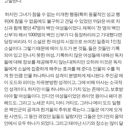
고발한다.
하지만 그녀가 참을 수 없는 미개한 행동(특히 동물적인 성교 행
위)에 참을 수 없음에도 불구하고 견딜 수 있었던 까닭은 바로 자
신과 함께 했던 47명의 백인 여성들이었다. 제목이 '천 명의 백인
신부'라 해서 1000명의 백인 신부가 다 등장하리라고 기대했다면
당장 버리라. 이 소설은 한 여성의 시점으로 쓰여진 일종의 1인칭
소설이다. 그렇기 때문에 메이 도드가 본 것들, 들은 것들만 기록
되어 있고 만나지 못한 여성, 기록하지 않은 여성들에 대해선 독자
들에 대해 정보를 제공해주지 않는다(하지만 오히려 이것은 독자
들에게 소설에 집중하게 해주는 효과를 해 준다). 인물의 수를 적
게 한 만큼 인물 하나하나의 성격이 분명하게 제시된다. 주인공 메
이 도드와 피미는 자유분방한 성격이고, 그에 비해 마사는 소극적
인 성격이다. 하지만 이들 하나하나가 가치 있는 존재이고, 보호받
아야 할 여성들이다. 인디언 여성들이었던 콰이엇 원이나 페더 온
헤드도. 그리고 노새꾼 지미, 더티 거티도. 그러나 메이 도드 일행
은 백인군의 공격과 한겨울의 추위로 죽는다. 그들은 여기에 오게
된 사연도, 그 동안 겪었던 일들도 달랐지만 그들은 인디언의 움막
안에서 모두 하나가 되었다. 그리고 태어난 시기와 장소는 많이 달