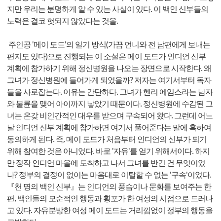
지만 우리는 분명하게 알 수 있는 사실이 있다. 이 백인 신부들의
노력은 결코 헛되지 않았다는 것을.
주인공 '메이 도드'의 일기 방식(가끔 언니와 전 남편에게 보내는
편지도 있다)으로 진행되는 이 소설은 메이 도드가 인디언 신부
계획에 참가하기 위해 정신병원을 나오는 장면으로 시작한다. 왜
그녀가 정신병원에 들어가게 되었을까? 저자는 여기서부터 독자
들을 사로잡는다. 이유는 간단하다. 그녀가 헨리 에임스라는 남자
와 불륜을 맺어 아이까지 낳았기 때문이다. 정신병원에 수감된 그
녀는 온갖 비인간적인 대우를 받으며 구속되어 왔다. 그런데 어느
날 인디언 신부 계획에 참가하면 여기서 풀어준다는 말에 혹하여
동의하게 된다. 즉, 메이 도드가 처음부터 인디언의 신부가 되기
위해 참여한 것은 아니었다. 바로 '자유'를 얻기 위해서이다. 하지
만 정작 인디언 마을에 도착하고 나서 그녀를 반긴 건 무엇이었
나? 정부의 결정이 없이는 마음대로 이탈할 수 없는 '구속'이었다.
『천 명의 백인 신부』는 인디언의 풍습이나 문화를 보여주는 한
편, 백인들의 모순적인 행동과 횡포가 한 여성의 시점으로 드러나
고 있다. 자유분방한 여성 메이 도드는 거리낌없이 정부의 행동을