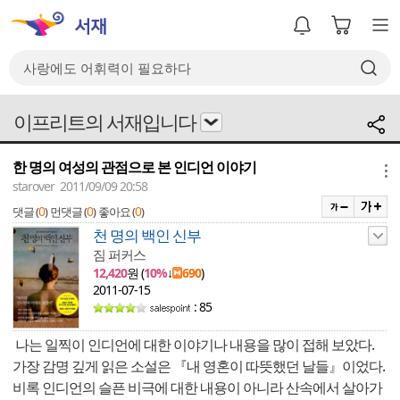
이프리트의 서재입니다
한 명의 여성의 관점으로 본 인디언 이야기
메뉴
starover 2011/09/09 20:58
0
0
0
댓글 (
)
먼댓글 (
)
좋아요 (
)
천 명의 백인 신부
짐 퍼커스
12,420
원 (
10%
↓
690
)
2011-07-15
: 85
나는 일찍이 인디언에 대한 이야기나 내용을 많이 접해 보았다.
가장 감명 깊게 읽은 소설은 『내 영혼이 따뜻했던 날들』이었다.
비록 인디언의 슬픈 비극에 대한 내용이 아니라 산속에서 살아가