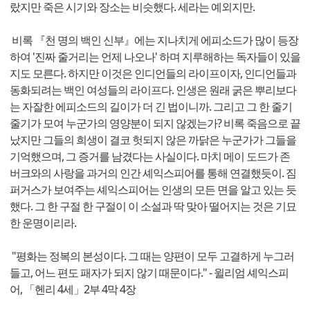
랐지만 죽은 시기와 장소는 비슷했다. 세라는 예외지만.
비록 『천 명의 백인 신부』에는 지나치게 에피소드가 많이 등장
하여 '진짜 줄거리는 언제 나오나' 하며 지루해하는 독자들이 있을
지도 모른다. 하지만 이것은 인디언들의 라이프이자, 인디언들과
동화되려는 백인 여성들의 라이프다. 인생은 원래 굵은 뿌리보다
는 자잘한 에피소드의 길이가 더 긴 법이니까. 그리고 그 한 줄기
줄기가 모여 누군가의 영양분이 되지 않겠는가? 비록 죽음으로 끝
났지만 그들의 희생이 결코 헛되지 않은 까닭은 누군가가 그들을
기억했으며, 그 증거를 남겼다는 사실이다. 마치 메이 도드가 존
버크와의 사랑을 과거의 인간 셰익스피어를 통해 연결했듯이. 짐
퍼거스가 보여주는 셰익스피어는 인생의 모든 면을 알고 있는 듯
했다. 그 한 구절 한 구절이 이 소설과 딱 맞아 떨어지는 것은 기묘
한 운명이리라.
"평화는 정복의 본성이다. 그 때는 양편이 모두 고결하게 누그러
들고, 어느 편도 패자가 되지 않기 때문이다." - 윌리엄 셰익스피
어, 「헨리 4세」2부 4막 4장