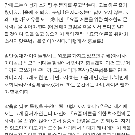
맘에 드는 이성과 소개팅 후 문자를 주고받는다. '오늘 하루 즐거
웠어요. 다음에 또 뵈요. ' 분명 1은 사라졌는데 답이 오지 않는다.
왜 그럴까? 이유를 모르겠다면 『요즘 어른을 위한 최소한의 문
해력』을 읽어야 한다.(이건 페이크임을 책을 사서 본다면 알게
될 것이다. 답을 알고 싶으면 이 책의 전작 『요즘 어른을 위한 최
소한의 맞춤법』을 읽어야 한다. 이렇게 책 홍보를.)
암만 상대가 아이돌 뺨치는 외모를 가지고 있으면 뭐해.(아차차.
아이돌급 외모의 상대는 현실에서 만나기 힘들겠지. 이건 그냥 어
디까지 글쓰기 비유니까. 그냥 넘어가 주삼.) 맞춤법을 틀리면 확
깨버리지. 그래도 한 번 더 만나자 하는 마음에 만났는데. '이번에
저희 나라가 4강에 올라갔어요.' 하는 순간에는 바이, 짜이찌엔 해
야 할 판이다.
맞춤법 몇 번 틀렸을 뿐인데 뭘 그렇게까지 하냐고? 우리 세계에
서는 그게 용서가 안된다. 대신에 『요즘 어른을 위한 최소한의 문
해력』을 손 위에 얹어주면서 정중히 안녕을 고하면 되겠다. 자기
전 읽으면 재미도 지식도 얻는 책이라서 상대가 왜 나에게 이 책을
주었는지 의미를 곱씹을 수 있는 책이다. 머리맡에 두고 재독하는