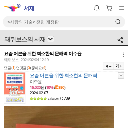
돼쥐보스의 서재
요즘 어른을 위한 최소한의 문해력-이주윤
메뉴
돼쥐보스 2024/02/04 12:19
1
0
4
댓글 (
)
먼댓글 (
)
좋아요 (
)
요즘 어른을 위한 최소한의 문해력
이주윤
16,020
원 (
10%
↓
890
)
2024-02-07
: 739