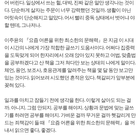
어 버린다. 일상에서 쓰는 헐, 대박, 진짜 같은 말만 생각나는 것이
다. 단순하게 살자는 주문이 너무 강력했던 것일까. 생활이 아닌
머릿속이 단순해지고 말았다. 어서 빨리 중독 상태에서 벗어냐 야
할 텐데, 그나저나.
이주윤의 『요즘 어른을 위한 최소한의 문해력』은 지금 이 시대
이 시간의 나에게 가장 적합한 글쓰기 도움서이다. 어쩌다 집중력
을 도둑맞게 되어 한자리에서 오래 앉아 있지 못하고 어법, 맞춤법
을 공부하겠다고 산 책을 그저 쳐다만 보는 상태의 나에게 말이다.
체언, 용언, 보조사, 호응관계를 알려주는 책을 몇 달 동안 보고만
있는 것이다. 읽어보려 시도했던 흔적은 있다. 책갈피가 앞부분에
꽂혀 있다.
일과를 마치고 잠들기 전에 생각을 한다. 이렇게 살아도 되는 걸
까. 아니지. 그럼 안되지. 공부를 해야지. 상황과 문법에 맞는 글쓰
기를 하려면 공부를 해야지. 가벼운 걸까 무거운 걸까 헷갈리게 만
드는 죄책감이 들 때 『요즘 어른을 위한 최소한의 문해력』을 꺼
내서 읽으면 좋다, 좋겠다.