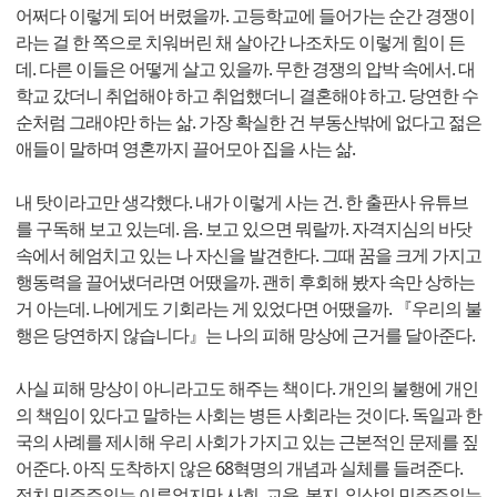
어쩌다 이렇게 되어 버렸을까. 고등학교에 들어가는 순간 경쟁이
라는 걸 한 쪽으로 치워버린 채 살아간 나조차도 이렇게 힘이 든
데. 다른 이들은 어떻게 살고 있을까. 무한 경쟁의 압박 속에서. 대
학교 갔더니 취업해야 하고 취업했더니 결혼해야 하고. 당연한 수
순처럼 그래야만 하는 삶. 가장 확실한 건 부동산밖에 없다고 젊은
애들이 말하며 영혼까지 끌어모아 집을 사는 삶.
내 탓이라고만 생각했다. 내가 이렇게 사는 건. 한 출판사 유튜브
를 구독해 보고 있는데. 음. 보고 있으면 뭐랄까. 자격지심의 바닷
속에서 헤엄치고 있는 나 자신을 발견한다. 그때 꿈을 크게 가지고
행동력을 끌어냈더라면 어땠을까. 괜히 후회해 봤자 속만 상하는
거 아는데. 나에게도 기회라는 게 있었다면 어땠을까. 『우리의 불
행은 당연하지 않습니다』는 나의 피해 망상에 근거를 달아준다.
사실 피해 망상이 아니라고도 해주는 책이다. 개인의 불행에 개인
의 책임이 있다고 말하는 사회는 병든 사회라는 것이다. 독일과 한
국의 사례를 제시해 우리 사회가 가지고 있는 근본적인 문제를 짚
어준다. 아직 도착하지 않은 68혁명의 개념과 실체를 들려준다.
정치 민주주의는 이루었지만 사회, 교육, 복지, 일상의 민주주의는