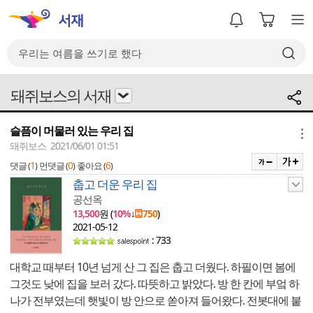
돼쥐보스의 서재
슬픔이 머물러 있는 우리 집
메뉴
돼쥐보스 2021/06/01 01:51
1
0
6
댓글 (
)
먼댓글 (
)
좋아요 (
)
춥고 더운 우리 집
공선옥
13,500
원 (
10%
↓
750
)
2021-05-12
: 733
대학교 때부터 10년 넘게 산 그 집은 춥고 더웠다. 하필이면 봄에
그것도 낮에 집을 보러 갔다. 따뜻하고 밝았다. 방 한 칸에 부엌 하
나가 전부였는데 햇빛이 방 안으로 쏟아져 들어왔다. 전봇대에 붙