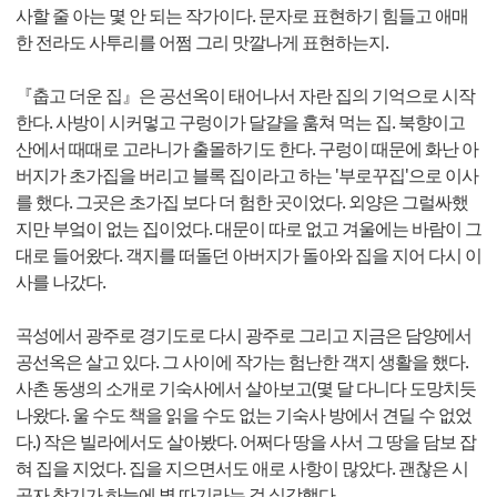
사할 줄 아는 몇 안 되는 작가이다. 문자로 표현하기 힘들고 애매
한 전라도 사투리를 어쩜 그리 맛깔나게 표현하는지.
『춥고 더운 집』은 공선옥이 태어나서 자란 집의 기억으로 시작
한다. 사방이 시커멓고 구렁이가 달걀을 훔쳐 먹는 집. 북향이고
산에서 때때로 고라니가 출몰하기도 한다. 구렁이 때문에 화난 아
버지가 초가집을 버리고 블록 집이라고 하는 '부로꾸집'으로 이사
를 했다. 그곳은 초가집 보다 더 험한 곳이었다. 외양은 그럴싸했
지만 부엌이 없는 집이었다. 대문이 따로 없고 겨울에는 바람이 그
대로 들어왔다. 객지를 떠돌던 아버지가 돌아와 집을 지어 다시 이
사를 나갔다.
곡성에서 광주로 경기도로 다시 광주로 그리고 지금은 담양에서
공선옥은 살고 있다. 그 사이에 작가는 험난한 객지 생활을 했다.
사촌 동생의 소개로 기숙사에서 살아보고(몇 달 다니다 도망치듯
나왔다. 울 수도 책을 읽을 수도 없는 기숙사 방에서 견딜 수 없었
다.) 작은 빌라에서도 살아봤다. 어쩌다 땅을 사서 그 땅을 담보 잡
혀 집을 지었다. 집을 지으면서도 애로 사항이 많았다. 괜찮은 시
공자 찾기가 하늘에 별 따기라는 걸 실감했다.