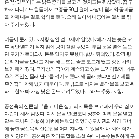
은 '방 있음'이라는 낡은 종이를 보고 간 것치고는 괜찮았다. 집 구
하러 다니기도 힘들어서 보증금 50만 원에 다달이 월세와 공과금
을 함께 내는 걸로 합의를 했다. 오래 살아서 나중에는 월세를 깎
아 주기도 했다.
여름이 문제였다. 서향 집인 걸 그제야 알았다. 해가 지는 늦은 오
후 동안 열기가 식지 않아 방이 절절 끓었다. 부엌 문을 열어 놓으
면 모기가 들어와서 문을 열지도 못했다. 밤새 뒤척였다. 잠깐 평
온의 가을을 보내고 겨울. 해는 뜨는 줄도 모르게 떴고 정신 차려
보면 해가 졌다. 극지방의 극야가 계속되고 있는 느낌이랄까. 너무
추워 주인집 몰래 난로를 켜기도 했다. 왜 몰래 켰냐면 전기세를
주인집과 함께 냈기 때문이다. 문밖으로 비치는 빨간 불을 보고 뭐
라고 할까 봐 가장 낮은 온도로 켜두었다. 그래도 추웠다. 힝.
공선옥의 산문집 『춥고 더운 집』의 제목을 보고 과거 우리 집 이
야긴가, 해서 읽었다. 다시 문을 연(코로나 상황에 따라 문을 열고
닫는 도서관, 다행히 이번에는 빨리 열었다.) 도서관의 신간 코너
에 꽂힌 공선옥의 산문집을 어찌 지나칠 수 있을까. 내 최애 작가
중 한 명인데. 공선옥은 전라도 말을 소설 속에서 능수능란하게 구