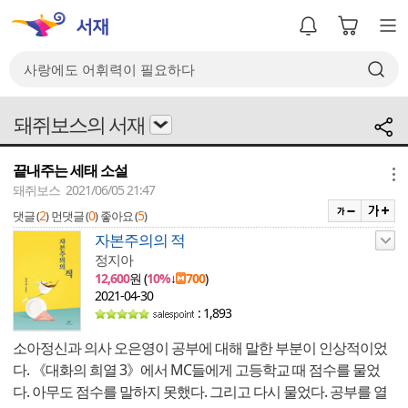
돼쥐보스의 서재
끝내주는 세태 소설
메뉴
돼쥐보스 2021/06/05 21:47
2
0
5
댓글 (
)
먼댓글 (
)
좋아요 (
)
자본주의의 적
정지아
12,600
원 (
10%
↓
700
)
2021-04-30
: 1,893
소아정신과 의사 오은영이 공부에 대해 말한 부분이 인상적이었
다. 《대화의 희열 3》에서 MC들에게 고등학교 때 점수를 물었
다. 아무도 점수를 말하지 못했다. 그리고 다시 물었다. 공부를 열