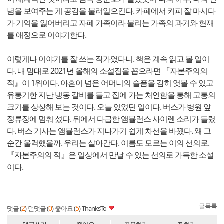
념을 보여주는 게 공감을 불러일으킨다. 카페에서 커피 잘 마시다
가 기억을 잃어버리고 자폐 가족이라 불리는 가족의 과거와 현재
를 애정으로 이야기한다.
이렇게나 이야기를 잘 쓰는 작가였다니. 책은 계속 읽고 볼 일이
다. 내 맘대로 2021년 올해의 소설집을 꼽으라면 『자본주의의
적』이 1위이다. 아흔이 넘은 어머니의 슬픔을 감히 엿볼 수 있고
유통기한 지난 냉동 갈비를 들고 집에 가는 처연함을 통해 고통의
크기를 상상해 보는 것이다. 오늘 있었던 일이다. 버스가 병원 앞
정류장에 멈춰 섰다. 뒤에서 다급한 앰뷸런스 사이렌 소리가 들렸
다. 버스 기사는 앰뷸런스가 지나가기 쉽게 차선을 바꿨다. 왜 그
순간 울컥했을까. 우리는 살아간다. 이름도 모르는 이의 선의로.
『자본주의의 적』은 일상에서 만날 수 있는 선의로 가득한 소설
이다.
글목록
2
0
5
댓글 (
)
먼댓글 (
)
좋아요 (
)
ThanksTo