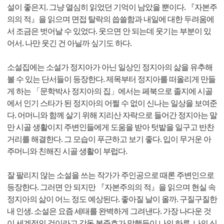
설이 좋은지. 그냥 열심히 읽었던 기억이 남았을 뿐이다. 『자본주
의의 적』을 읽으며 면접 탈락의 씁쓸함과 내일에 대한 두려움에
서 조금은 벗어날 수 있었다. 웃으면 안 되는데 웃기는 부분이 있
어서. 나만 웃긴 건 아닐까 싶기도 하다.
소설집에는 소설가 정지아가 아닌 일상인 정지아의 삶을 유추해
볼 수 있는 단서들이 등장한다. 제목부터 정지아를 떠올리게 만들
게 하는 「문학박사 정지아의 집」에서는 페북으로 졸지에 시골
에서 인기 스타가 된 정지아의 어쩔 수 없이 신나는 일상을 보여준
다. 어머니와 함께 살기 위해 지리산 자락으로 들어간 정지아는 말
만 시골 생활이지 주변인들에게 도움을 받아 텃밭을 일구고 반찬
거리를 해결한다. 그 모습이 푸근하고 보기 좋다. 입이 무거운 아
주머니와 친해진 시골 생활이 부럽다.
잘 팔리지 않는 소설을 쓰는 작가가 주인공으로 때론 주변인으로
등장한다. 그러면 안 되지만 『자본주의의 적』을 읽으며 현실 속
정지아의 삶이 어느 정도 예상된다. 좋아질 날이 올까. 구질구질한
내 인생. 소설은 요즘 세태를 완벽하게 그려낸다. 가장 나다운 것
이 세계적인 것이라고 감독 봉준호가 말했듯이 나의 하루, 나의 신