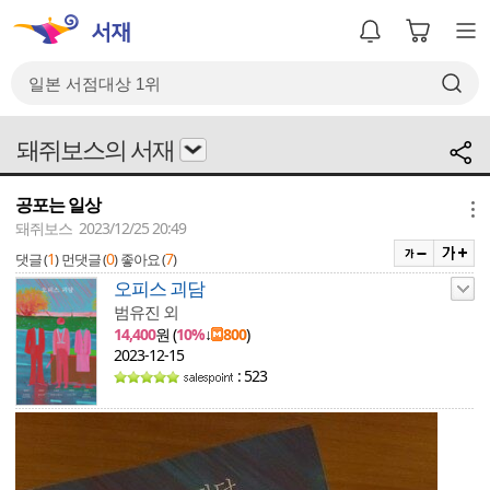
돼쥐보스의 서재
공포는 일상
메뉴
돼쥐보스 2023/12/25 20:49
1
0
7
댓글 (
)
먼댓글 (
)
좋아요 (
)
오피스 괴담
범유진 외
14,400
원 (
10%
↓
800
)
2023-12-15
: 523