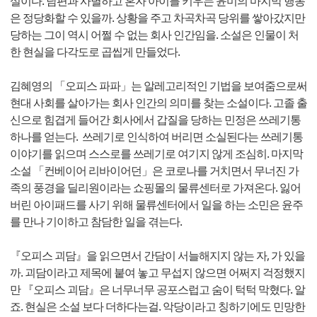
설이다. 남편과 사별하고 혼자 아이를 키우는 윤미의 마지막 행동
은 정당화할 수 있을까. 상황을 주고 차곡차곡 당위를 쌓아갔지만
당하는 그이 역시 어쩔 수 없는 회사 인간임을. 소설은 인물이 처
한 현실을 다각도로 곱씹게 만들었다.
김혜영의 「오피스 파파」는 알레고리적인 기법을 보여줌으로써
현대 사회를 살아가는 회사 인간의 의미를 찾는 소설이다. 고졸 출
신으로 힘겹게 들어간 회사에서 갑질을 당하는 민정은 쓰레기통
하나를 얻는다. 쓰레기로 인식하여 버리면 소실된다는 쓰레기통
이야기를 읽으며 스스로를 쓰레기로 여기지 않게 조심히. 마지막
소설 「컨베이어 리바이어던」은 코로나를 거치면서 무너진 가
족의 풍경을 딜리원이라는 쇼핑몰의 물류센터로 가져온다. 잃어
버린 아이패드를 사기 위해 물류센터에서 일을 하는 소민은 윤주
를 만나 기이하고 참담한 일을 겪는다.
『오피스 괴담』을 읽으면서 간담이 서늘해지지 않는 자, 가 있을
까. 괴담이라고 제목에 붙여 놓고 무섭지 않으면 어쩌지 걱정했지
만 『오피스 괴담』은 너무너무 공포스럽고 숨이 턱턱 막혔다. 알
죠. 현실은 소설 보다 더하다는걸. 악당이라고 칭하기에도 민망한