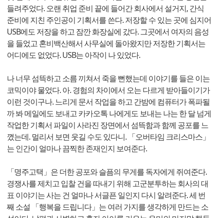
들려주었다. 오랜 취업 준비 끝에 들어간 회사에서 설거지, 간식
준비에 지친 주인공이 기획서를 쓴다. 저장할 수 있는 곳에 심지어
USB에도 저장을 하고 잠깐 화장실에 갔다. 그곳에서 여자의 음성
을 들었고 혼비백산해서 사무실에 돌아왔지만 저장한 기획서는
어디에도 없었다. USB는 아작이 나 있었다.
나 너무 섬뜩하고 소름 끼쳐서 죽을 뻔했는데 이야기를 들은 이는
코믹이야 물었다. 아. 경험의 차이에서 오는 다르게 받아들이기가
이런 것이구나. 느리게 문서 작업을 하고 간밤에 컴퓨터가 폭파될
까 봐 메일에도 보내고 카카오톡 나에게도 보내는 나는 한 달 넘게
작업한 기획서 파일이 사라진 장면에서 섬뜩함과 함께 공포를 느
꼈는데. 멀리서 보면 웃길 수도 있다니. 「오버타임 크리스마스」
는 인간이 얼마나 끔찍한 존재인지 보여준다.
「명주고택」은 더한 공포와 슬픔의 무게를 독자에게 쥐여준다.
경쟁사를 제치고 입찰 건을 따내기 위해 고군분투하는 회사의 대
표 이야기는 사는 건 얼마나 서글픈 일인지 다시 알려준다. 세 번
째 소설 「행복을 드립니다」는 여러 가지를 생각하게 만드는 소