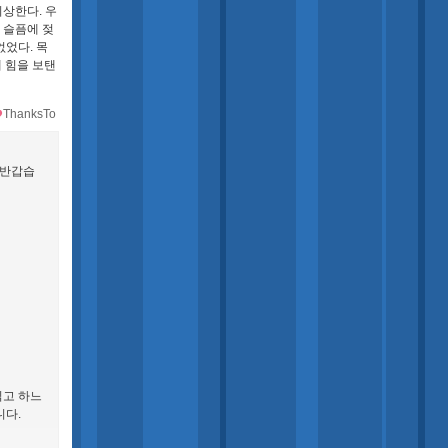
회상한다. 우
 슬픔에 젖
었다. 목
에 힘을 보탠
ThanksTo
 반갑습
읽고 하느
니다.