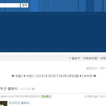
글보기
ｌ
서재브리핑
ｌ
서재
펼쳐보기
5개
처음 |
이전 |
1
|
2
|
3
|
4
|
5
|
6
|
7
|
8
|
9
|
10
|
다음
|
마지막
두근 클래식
ｌ
마이리뷰
og.aladin.co.kr/746768198/16863039
초록별
(
) l 2025
두근두근 클래식