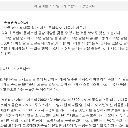
이 글에는 스포일러가 포함되어 있습니다.
 ㅣ★★★★☆(4.5)
 ㅣ스쿨 버스, 미대륙 횡단, 미션, 추억상자, 가족애, 이웃애
문장 요약 ㅣ주변에 돌아보면 금방 희망을 찾을 수 있다는 것을 보여주 멋진 소설이다.
부분 ㅣ어떤 날은 중요하고 어떤 날은 별 볼 일 없고 어떤 날은 나쁜 일이 생기고 어떤 날은
 그중에서 어떤 날을 고르든 내 "옛날 옛적에" 이야기를 시작하는 데 문제는 없을 것 같
막 부분 ㅣ세상에는 너무 많은 행복이 있다. 세상에는 너무 많은 슬픔이 있다. 세상에는 
이 있다.
 리뷰... 스포주의^^
한 이야기는 동서고금을 통해 다양하다. 세계 일주부터 자전거 여행까지 주변의 사물
어가는 과정을 보여준다. 오늘은 열두 살 소녀가 아빠와 스쿨버스를 타고 미국 대륙을
 고향으로 가는 눈물겨운 이야기이다.
된 코요테가 아빠 로데오와 2003년형 인터내셔널 3800 보이저 통학버스를 타고 미대
버스의 이름은 예거이다. 주요소에서 고양이 한 마리를 얻게 되고 '아이반'이란 이름을 지
에겐 비밀이다. 800km 지나서 고양이를 데리고 다닐 것인가를 결정하기로 했는데 결
 잃어버렸다가 다시 찾는 소동도 벌어진다. (45쪽) 콜로라도주 호수에서 피오나 가족과
피오나에게 엄마, 언니, 여동생이 교통사고로 목숨을 잃어다고 말한다.(53쪽) 일주일마
전화를 드리는데 코요테와 가족들이 묻었던 상자가 있는 공원이 없어질 것이라는 소식을 