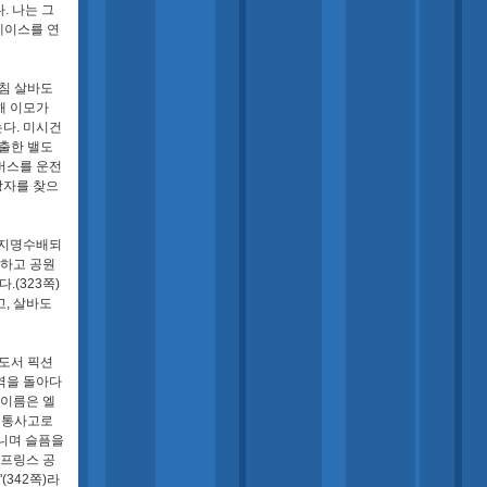
. 나는 그
베이스를 연
마침 살바도
해 이모가
다. 미시건
출한 밸도
 버스를 운전
상자를 찾으
 지명수배되
 하고 공원
.(323쪽)
, 살바도
도서 픽션
역을 돌아다
 이름은 엘
 교통사고로
다니며 슬픔을
스프링스 공
(342쪽)라