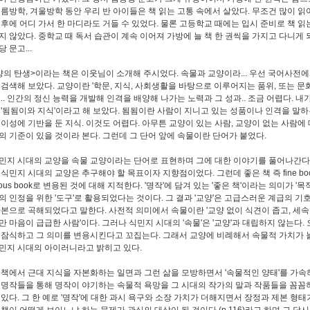
여름방학, 겨울방학 동안 우리 반 아이들은 책 읽는 고통 속에서 살았다. 무조건 많이 읽
 후에 어디 가서 한 마디라도 거들 수 있었다. 물론 고등학교 때에는 입시 준비로 책 
지 않았다. 중학교 때 독서 습관이 계속 이어져 가방에 늘 책 한 권씩을 가지고 다니게 
 문고...
양의 탄생>이라는 책은 이웃님이 소개해 주시었다. 속물과 교양이라... 우선 국어사전
 검색해 보았다. 교양이란 '학문, 지식, 사회생활을 바탕으로 이루어지는 품위, 또는 문
... 인간의 정신 능력을 개발해 인격을 배양해 나가는 노력과 그 성과.. 조금 어렵다. 내
 '됨됨이와 지식'이라고 해 보았다. 됨됨이란 사람이 지니고 있는 성품이나 인격을 말하
 이성에 기반을 둔 지식. 이것도 어렵다. 아무튼 교양이 있는 사람, 교양이 없는 사람에
의 기준이 있을 것이라 본다. 그런데 그 단어 앞에 속물이란 단어가 붙었다.
민지 시대의 교양을 속물 교양이라는 단어로 표현하며 그에 대한 이야기를 풀어나간다.
 식민지 시대의 교양은 추구해야 할 목표이자 지향점이었다. 그런데 좋은 책 즉 fine bo
mous book로 변용된 것에 대해 지적한다. '명작'에 담겨 있는 '좋은 책'이라는 의미가 '목
의 인정을 위한 '도구'로 활용되었다는 것이다. 그 결과 '교양'은 고급스러운 계급의 기
자본으로 곡해되었다고 말한다. 사전적 의미에서 속물이란 '교양 없이 식견이 좁고, 세
만 마음이 급급한 사람'이다. 그러나 식민지 시대의 '속물'은 '교양'과 대립하지 않는다.
 잠식하고 그 의미를 변용시킨다고 꼬집는다. 그래서 교양에 비례해서 속물적 가치가 
민지 시대의 아이러니라고 밝히고 있다.
 책에서 근대 지식을 자본화하는 일면과 그런 삶을 모방하면서 '속물적인 양태'를 가
 명작들을 통해 명작이 야기하는 속물적 욕망을 그 시대의 작가의 말과 작품들을 꼼꼼
 있다. 그 한 예로 '명작'에 대한 과시 욕구와 소장 가치가 더해지면서 장정과 제본 형태