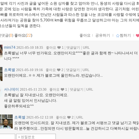
 말에 각기 사진과 글을 넣어둔 소원 상자를 찾고 엄마와 언니, 동생의 사랑을 다시금 
운 곳에 있는 사람들 특히 가족에 대한 사랑은 당연한 것이라 생각한다. 공기처럼. 어린
아빠를 위로하며 버스에서 만났던 사람들과 따스한 정을 나눈 코요테를 사랑할 수밖에 없
 사라져가는 공원을 찾아 5,700여 km를 위험을 무릅쓰고 달성하고야 마는 그의 의지
 청소년들의 일독을 권한다.
먼댓글(
0
)
좋아요(
22
)
좋아요
ｌ
공유하기
ｌ
찜하기
ｌ
mini74
|
|
2021-05-10 18:35
좋아요
1
댓글달기
URL
초록별님 너무 너무 반가워요. 오랜만이지요*^^*좋은 글과 함께 짠~ 나타나셔서 더
니다 *^^*
초록별
|
|
2021-05-10 19:16
좋아요
2
댓글달기
URL
오랜만이에요..ㅎㅎ.제가 블로그에 올인하느라..반갑습니다...
서니데이
|
|
2021-05-11 23:30
좋아요
1
댓글달기
URL
초록별님 잘 지내셨나요. 오랜만이예요.
새 글 알림 있어서 인사남깁니다.
좋은하루되세요^^
초록별
|
2021-05-12 12:18
좋아요
2
URL
오랜만에 인사드려요. 잘 지내셨죠. 제가 블로그에 서평쓰고 댓글 남기고 책
라 분주했어요...안정되면 다시 방문할께요...늘 건강하시고 다복하시길 바랍