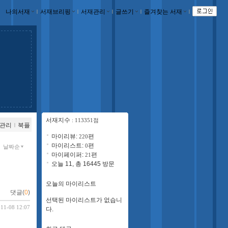
나의서재
ｌ
서재브리핑
ｌ
서재관리
ｌ
글쓰기
ｌ
즐겨찾는 서재
ｌ
서재지수
: 113351점
관리
ｌ
북플
마이리뷰:
편
220
마이리스트:
편
0
날짜순
마이페이퍼:
편
21
오늘 11, 총 16445 방문
오늘의 마이리스트
댓글(
0
)
선택된 마이리스트가 없습니
-11-08 12:07
다.