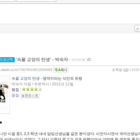
'속물 교양의 탄생' - 박숙자
ｌ
마이리뷰
og.aladin.co.kr/746768198/12006483
초록별
(
) l 2020
속물 교양의 탄생
- 명작이라는 식민의 유령
박숙자 지음 / 푸른역사 / 2012년 12월
평점 :
품절
■
니던 시절 중1, 2,3 학년 내내 담임선생님을 같은 분이셨다. 시인이시면서 국어선생님
어 선생님이신 거였다. 그 당시 삼중당 문고가 크게 유행이어서 가방에 한 권씩은 폼으