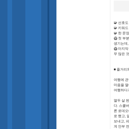
🧩 선호도
🧩 키워드
🧩 한 
🥝 첫 
생기는데,
🥝 마지
무 많은 것
■ 줄거리와
여행에 관
마음을 열
여행하다가
열두 살 
다. 스쿨
론 로데오
로 했고,
보내고, 
게 안부 