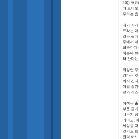
4쪽) 코
가 로데오
주하는 음
내가 가게
르라는 여
있는 곳에
주에서 이
탑승한다.
하는데 브
러 간다는
워싱턴 주
었다는 것
까지 간다
마침 중간
르와 레스
이책은 출
부문 금메
니는지 궁
라이고, 
세상을 떠
잊기로 했
원의 어느 