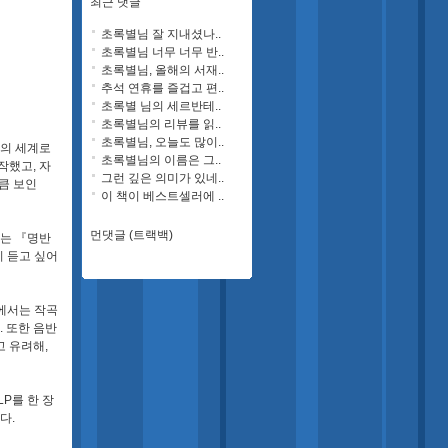
최근 댓글
초록별님 잘 지내셨나..
초록별님 너무 너무 반..
초록별님, 올해의 서재..
추석 연휴를 즐겁고 편..
초록별 님의 세르반테..
초록별님의 리뷰를 읽..
초록별님, 오늘도 많이..
잠의 세계로
초록별님의 이름은 그..
시작했고
,
자
그런 깊은 의미가 있네..
큼 보인
이 책이 베스트셀러에 ..
먼댓글 (트랙백)
자는
『
명반
리 듣고 싶어
에서는 작곡
.
또한 음반
고 유려해
,
LP
를 한 장
한다
.