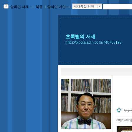
알라딘 서재
ｌ
북플
ｌ
알라딘 메인
ｌ
서재통합 검색
초록별의 서재
https://blog.aladin.co.kr/746768198
두근
https://bl