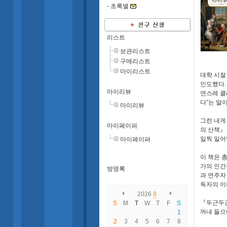
-
초록별
리스트
보관리스트
구매리스트
마이리스트
대학 시절
인도했다
마이리뷰
연스레 클
다
”
는 말
마이리뷰
그런 내게
마이페이퍼
의 산책
일찍 일
마이페이퍼
이 책은 
가의 인간
방명록
과 연주자
독자의 이
2026
8
『
두근두
S
M
T
W
T
F
S
꺼내 들으
1
2
3
4
5
6
7
8