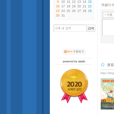
9
10
11
12
13
14
15
댓글(
0
)
16
17
18
19
20
21
22
23
24
25
26
27
28
29
30
31
powered by
aladin
코요
https://bl