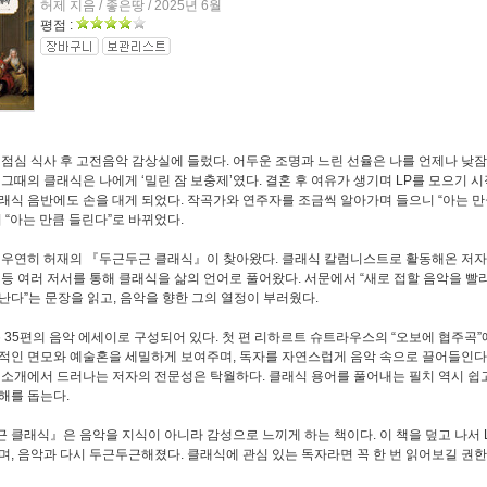
허제 지음 / 좋은땅 / 2025년 6월
평점 :
 점심 식사 후 고전음악 감상실에 들렀다
.
어두운 조명과 느린 선율은 나를 언제나 낮
.
그때의 클래식은 나에게
‘
밀린 잠 보충제
’
였다
.
결혼 후 여유가 생기며
LP
를 모으기 
래식 음반에도 손을 대게 되었다
.
작곡가와 연주자를 조금씩 알아가며 들으니
“
아는 만
이
“
아는 만큼 들린다
”
로 바뀌었다
.
 우연히 허재의
『
두근두근 클래식
』
이 찾아왔다
.
클래식 칼럼니스트로 활동해온 저
』
등 여러 저서를 통해 클래식을 삶의 언어로 풀어왔다
.
서문에서
“
새로 접할 음악을 빨
어난다
”
는 문장을 읽고
,
음악을 향한 그의 열정이 부러웠다
.
총
35
편의 음악 에세이로 구성되어 있다
.
첫 편 리하르트 슈트라우스의
“
오보에 협주곡
”
적인 면모와 예술혼을 세밀하게 보여주며
,
독자를 자연스럽게 음악 속으로 끌어들인다
 소개에서 드러나는 저자의 전문성은 탁월하다
.
클래식 용어를 풀어내는 필치 역시 쉽
해를 돕는다
.
근 클래식
』
은 음악을 지식이 아니라 감성으로 느끼게 하는 책이다
.
이 책을 덮고 나서
며
,
음악과 다시 두근두근해졌다
.
클래식에 관심 있는 독자라면 꼭 한 번 읽어보길 권