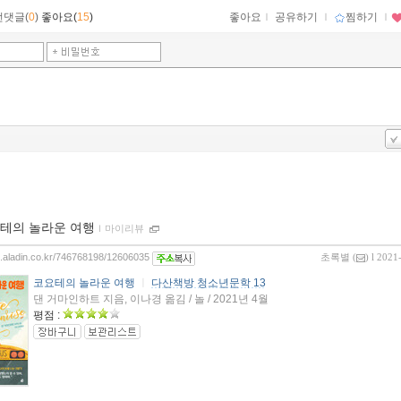
먼댓글(
0
)
좋아요(
15
)
좋아요
ｌ
공유하기
ｌ
찜하기
ｌ
테의 놀라운 여행
ｌ
마이리뷰
og.aladin.co.kr/746768198/12606035
초록별
(
) l 2021
코요테의 놀라운 여행
ㅣ
다산책방 청소년문학 13
댄 거마인하트 지음, 이나경 옮김 / 놀 / 2021년 4월
평점 :