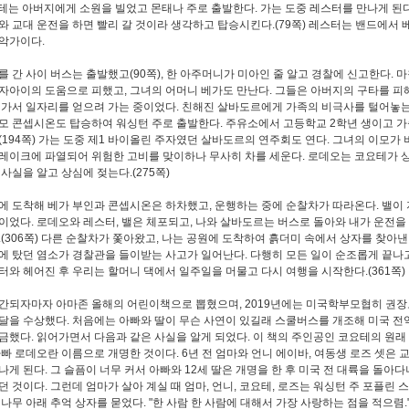
요테는 아버지에게 소원을 빌었고 몬태나 주로 출발한다. 가는 도중 레스터를 만나게 된다
와 교대 운전을 하면 빨리 갈 것이라 생각하고 탑승시킨다.(79쪽) 레스터는 밴드에서 
악가이다.
를 간 사이 버스는 출발했고(90쪽), 한 아주머니가 미아인 줄 알고 경찰에 신고한다. 
자아이의 도움으로 피했고, 그녀의 어머니 베가도 만난다. 그들은 아버지의 구타를 피
 가서 일자리를 얻으려 가는 중이었다. 친해진 살바도르에게 가족의 비극사를 털어놓는
모 콘셉시온도 탑승하여 워싱턴 주로 출발한다. 주유소에서 고등학교 2학년 생이고 가
(194쪽) 가는 도중 제1 바이올린 주자였던 살바도르의 연주회도 연다. 그녀의 이모가
레이크에 파열되어 위험한 고비를 맞이하나 무사히 차를 세운다. 로데오는 코요테가 
 사실을 알고 상심에 젖는다.(275쪽)
에 도착해 베가 부인과 콘셉시온은 하차했고, 운행하는 중에 순찰차가 따라온다. 밸이
이었다. 로데오와 레스터, 밸은 체포되고, 나와 살바도르는 버스로 돌아와 내가 운전을
.(306쪽) 다른 순찰차가 쫓아왔고, 나는 공원에 도착하여 흙더미 속에서 상자를 찾아낸다
에 탔던 염소가 경찰관을 들이받는 사고가 일어난다. 다행히 모든 일이 순조롭게 끝나고
터와 헤어진 후 우리는 할머니 댁에서 일주일을 머물고 다시 여행을 시작한다.(361쪽)
간되자마자 아마존 올해의 어린이책으로 뽑혔으며, 2019년에는 미국학부모협히 권장
달을 수상했다. 처음에는 아빠와 딸이 무슨 사연이 있길래 스쿨버스를 개조해 미국 전
금했다. 읽어가면서 다음과 같은 사실을 알게 되었다. 이 책의 주인공인 코요테의 원래
아빠 로데오란 이름으로 개명한 것이다. 6년 전 엄마와 언니 에이바, 여동생 로즈 셋은
나게 된다. 그 슬픔이 너무 커서 아빠와 12세 딸은 개명을 한 후 미국 전 대륙을 돌아
던 것이다. 그런데 엄마가 살아 계실 때 엄마, 언니, 코요테, 로즈는 워싱턴 주 포플린 
나무 아래 추억 상자를 묻었다. "한 사람 한 사람에 대해서 가장 사랑하는 점을 적으렴."