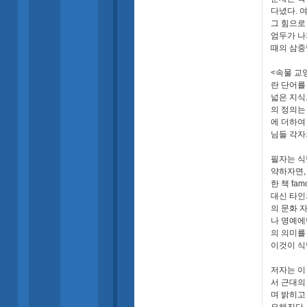
다녔다. 
그 힘으로
엄두가 나
때의 삼중당
<속물 교
란 단어를
넓은 지식
의 정의는
에 더하여
님들 각자
필자는 식
약하자면,
한 책 fa
대신 타인
의 문화 
나 명예에
의 의미를
이것이 식
저자는 이
서 근대의
며 밝히고