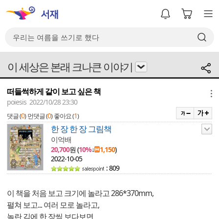
이 세상은 본래 크나큰 이야기
떠들썩하게 같이 보고 싶은 책
메뉴
poiesis 2022/10/28 23:30
0
0
1
댓글 (
)
먼댓글 (
)
좋아요 (
)
한 장 한 장 그림책
이억배
20,700
원 (
10%
↓
1,150
)
2022-10-05
: 809
이 책을 처음 보고 크기에 놀라고 286*370mm,
펼쳐 보고... 여러 모로 놀라고,
놀란 김에 한 장씩 보다보면