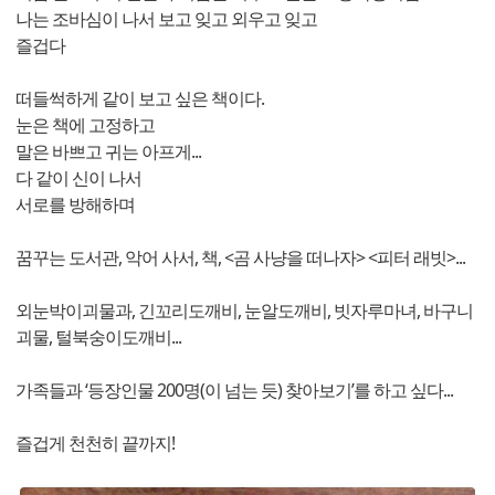
나는 조바심이 나서 보고 잊고 외우고 잊고
즐겁다
떠들썩하게 같이 보고 싶은 책이다.
눈은 책에 고정하고
말은 바쁘고 귀는 아프게...
다 같이 신이 나서
서로를 방해하며
꿈꾸는 도서관, 악어 사서, 책, <곰 사냥을 떠나자> <피터 래빗>...
외눈박이괴물과, 긴꼬리도깨비, 눈알도깨비, 빗자루마녀, 바구니
괴물, 털북숭이도깨비...
가족들과 ‘등장인물 200명(이 넘는 듯) 찾아보기’를 하고 싶다...
즐겁게 천천히 끝까지!