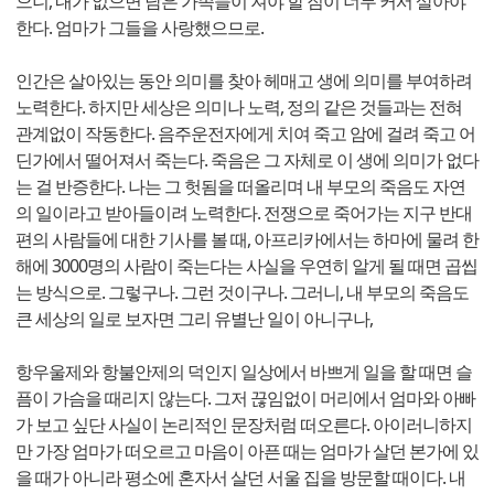
으니, 내가 없으면 남은 가족들이 져야 할 짐이 너무 커서 살아야
한다. 엄마가 그들을 사랑했으므로.
인간은 살아있는 동안 의미를 찾아 헤매고 생에 의미를 부여하려
노력한다. 하지만 세상은 의미나 노력, 정의 같은 것들과는 전혀
관계없이 작동한다. 음주운전자에게 치여 죽고 암에 걸려 죽고 어
딘가에서 떨어져서 죽는다. 죽음은 그 자체로 이 생에 의미가 없다
는 걸 반증한다. 나는 그 헛됨을 떠올리며 내 부모의 죽음도 자연
의 일이라고 받아들이려 노력한다. 전쟁으로 죽어가는 지구 반대
편의 사람들에 대한 기사를 볼 때, 아프리카에서는 하마에 물려 한
해에 3000명의 사람이 죽는다는 사실을 우연히 알게 될 때면 곱씹
는 방식으로. 그렇구나. 그런 것이구나. 그러니, 내 부모의 죽음도
큰 세상의 일로 보자면 그리 유별난 일이 아니구나,
항우울제와 항불안제의 덕인지 일상에서 바쁘게 일을 할 때면 슬
픔이 가슴을 때리지 않는다. 그저 끊임없이 머리에서 엄마와 아빠
가 보고 싶단 사실이 논리적인 문장처럼 떠오른다. 아이러니하지
만 가장 엄마가 떠오르고 마음이 아픈 때는 엄마가 살던 본가에 있
을 때가 아니라 평소에 혼자서 살던 서울 집을 방문할 때이다. 내