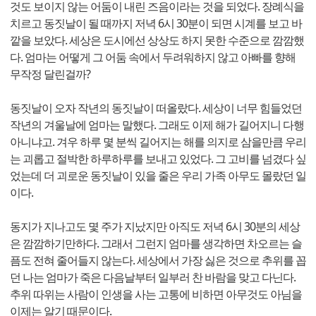
것도 보이지 않는 어둠이 내린 즈음이라는 것을 되었다. 장례식을
치르고 동짓날이 될 때까지 저녁 6시 30분이 되면 시계를 보고 바
깥을 보았다. 세상은 도시에선 상상도 하지 못한 수준으로 깜깜했
다. 엄마는 어떻게 그 어둠 속에서 두려워하지 않고 아빠를 향해
무작정 달린걸까?
동짓날이 오자 작년의 동짓날이 떠올랐다. 세상이 너무 힘들었던
작년의 겨울날에 엄마는 말했다. 그래도 이제 해가 길어지니 다행
아니냐고. 겨우 하루 몇 분씩 길어지는 해를 의지로 삼을만큼 우리
는 괴롭고 절박한 하루하루를 보내고 있었다. 그 고비를 넘겼다 싶
었는데 더 괴로운 동짓날이 있을 줄은 우리 가족 아무도 몰랐던 일
이다.
동지가 지나고도 몇 주가 지났지만 아직도 저녁 6시 30분의 세상
은 깜깜하기만하다. 그래서 그런지 엄마를 생각하면 차오르는 슬
픔도 전혀 줄어들지 않는다. 세상에서 가장 싫은 것으로 추위를 꼽
던 나는 엄마가 죽은 다음날부터 일부러 찬 바람을 맞고 다닌다.
추위 따위는 사람이 인생을 사는 고통에 비하면 아무것도 아님을
이제는 알기 때문이다.