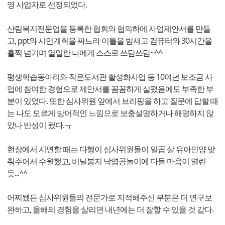
영 사업자로 선정되었다.
산림복지전문업을 등록한 협회와 협의하에 사업제안서를 만들
고, ppt와 시연계획을 짜느라 이틀을 밤새고 컴퓨터와 30시간을
훌쩍 넘기며 열일한 나에게 스스로 쓰담쓰담~^^
평생학습동아리와 작은도서관 활성화사업 등 10여년 보조금 사
업에 참여한 경험으로 제안서를 꼼꼼하게 살폈음에도 부족한 부
분이 있었다. 또한 심사위원 앞에서 브리핑을 하고 질문에 답할 때
는 나도 모르게 방어적인 느낌으로 보충설명하거나 해명하지 않
았나 반성이 됐다.ㅠ
현장에서 시연할 때는 다행이 심사위원들이 일곱 살 유아인양 맞
춰주어서 수월했고, 비닐봉지 낙엽공놀이에 다들 마음이 열린
듯...^^
어찌됐든 심사위원들의 전문가로 지적해주신 부분은 더 연구보
완하고, 올해의 경험을 살리면 내년에는 더 잘할 수 있을 것 같다.