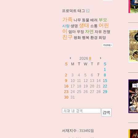
프로덕트 태그
가족
부모
나무
동물
배려
생태
어린
사랑
생명
소통
이
자연
엄마
우정
자유
전쟁
친구
평화
행복
환경
희망
2026
8
S
M
T
W
T
F
S
1
2
3
4
5
6
7
8
9
10
11
12
13
14
15
16
17
18
19
20
21
22
23
24
25
26
27
28
29
30
31
서재지수
: 353492점