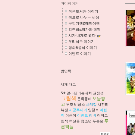
마이페이퍼
작은도서관 이야기
책으로 나누는 세상
문학기행&테마여행
강연회&작가와 함께
시가 내게로 왔다
우리식구 이야기
영화&음식 이야기
이벤트 이야기
방명록
서재 태그
5회알라딘리뷰대회
권정생
그림책
보물창
문학동네
고
부모
비룡소
사계절
사진리
뷰전
시공주니어
양철북
어린
이
이금이
이벤트
창비
창작그
푸
림책
책선물
청소년
푸른숲
른책들