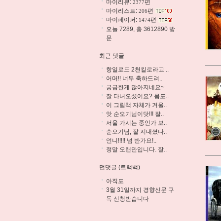
마이리뷰:
편
2377
마이리스트:
편
206
마이페이퍼:
편
1474
오늘 7289, 총 3612890 방
문
최근 댓글
항일로드 2천킬로라고 ..
어머!! 너무 축하드려..
궁금한게 많아지네요~
잘 다녀오셨어요? 몸도..
이 그림책 자체가 겨울..
앗 순오기님이닷!!! 잘..
서울 가시는 중인가 보..
순오기님, 잘 지내셨나..
언니!!!!! 넘 반가요!..
정말 오랜만입니다. 잘..
먼댓글 (트랙백)
아직도
3월 31일까지 경향신문 구
독 신청받습니다