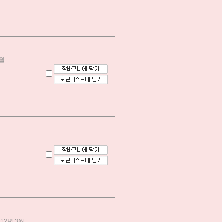
2월
12년 3월