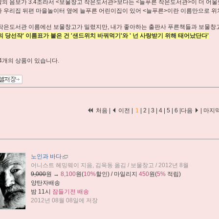
의 음보가 3.4조라서 <보물창고 작은도서관>보다는 <늘푸른 작은도서관>이 더 어울
 우리집 뒤편 마을놀이터 옆에 늘푸른 어린이집이 있어 <늘푸른>이란 이름만으로 위치
작은도서관 이름에선 보물창고가 밀렸지만, 내가 좋아하는 출판사 푸른책들과 보물창고
의 당선작' 이름표가 붙은 건 '샌드위치 바꿔먹기'와 ' 넌 사랑받기 위해 태어났단다'
4개
의 상품이 있습니다.
처음 |
이전 |
1
|
2
|
3
|
4
|
5
|
6
|
다음
|
마지
노인과 바다
어니스트 헤밍웨이 지음, 김욱동 옮김 / 보물창고 / 2012년 8월
9,000
원 →
8,100
원(
10%
할인) / 마일리지
450
원(
5%
적립)
양탄자배송
밤 11시
잠들기전 배송
2012년 08월 08일에 저장