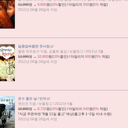
11,000
원 →
9,900
원(
10%
할인) / 마일리지
550
원(
5%
적립)
2012년 06월 28일에 저장
달콤쌉싸름한 첫사랑
엘렌 위트링거 지음, 김율희 옮김 / 보물창고 / 2012년 3월
12,000
원 →
10,800
원(
10%
할인) / 마일리지
600
원(
5%
적립)
2012년 06월 28일에 저장
운수 좋은 날 / 빈처
현진건 지음 / 보물창고 / 2012년 4월
10,800
원 →
9,720
원(
10%
할인) / 마일리지
540
원(
5%
적립)
*지금 주문하면 "
8월 11일 출고
" 예상(출고후 1~2일 이내 수령)
2012년 06월 28일에 저장