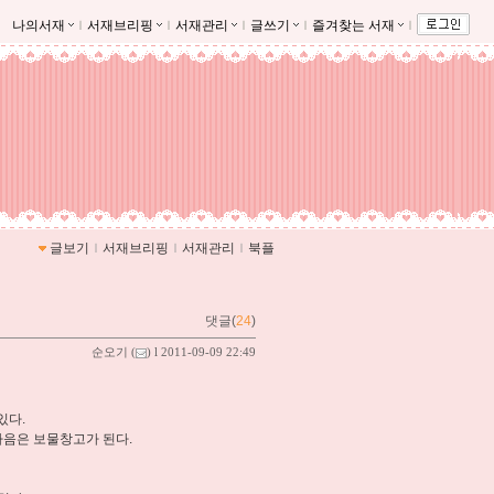
나의서재
ｌ
서재브리핑
ｌ
서재관리
ｌ
글쓰기
ｌ
즐겨찾는 서재
ｌ
글보기
ｌ
서재브리핑
ｌ
서재관리
ｌ
북플
댓글(
24
)
순오기
(
) l 2011-09-09 22:49
있다.
마음은 보물창고가 된다.