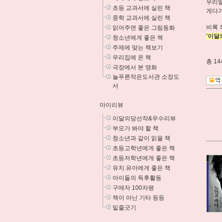
우리말
초등 교과서에 실린 책
게다가
중학 교과서에 실린 책
비록 
읽어주면 좋은 그림동화
'이달
청소년에게 좋은 책
주제에 맞는 책보기
우리집에 온 책
총
14
극장에서 본 영화
늘푸른작은도서관 소장도
서
마이리뷰
이달의당선작&우수리뷰
부모가 봐야 할 책
청소년과 같이 읽을 책
초등고학년에게 좋은 책
초등저학년에게 좋은 책
유치.유아에게 좋은 책
아이들의 독후활동
구매자 100자평
책이 아닌 기타 등등
밑줄긋기