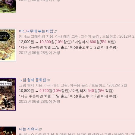
버드나무에 부는 바람
케네스 그레이엄 지음, 아서 래컴 그림, 고수미 옮김 / 보물창고 / 2012년 
12,000
원 →
10,800
원(
10%
할인) / 마일리지
600
원(
5%
적립)
*지금 주문하면 "
8월 11일 출고
" 예상(출고후 1~2일 이내 수령)
2012년 06월 28일에 저장
그림 형제 동화집
그림 형제 지음, 아서 래컴 그림, 이옥용 옮김 / 보물창고 / 2012년 2월
10,800
원 →
9,720
원(
10%
할인) / 마일리지
540
원(
5%
적립)
*지금 주문하면 "
8월 11일 출고
" 예상(출고후 1~2일 이내 수령)
2012년 06월 28일에 저장
나는 자유다
팜 뮤뇨스 라이언 지음, 민예령 옮김, 브라이언 셀즈닉 그림 / 보물창고 / 20