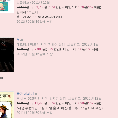
보물창고 / 2011년 12월
37,500
원 →
33,750
원(
10%
할인) / 마일리지
370
원(
1%
적립)
판매자 : 북만세
출고예상시간 : 통상
24
시간 이내
2012년 01월 16일에 저장
컷
패트리샤 맥코믹 지음, 전하림 옮김 / 보물창고 / 2012년 1월
11,000
원 →
9,900
원(
10%
할인) / 마일리지
550
원(
5%
적립)
2012년 01월 16일에 저장
뷰0
빨간 머리 앤
루시 M. 몽고메리 지음, 최지현 옮김 / 보물창고 / 2011년 12월
13,800
원 →
12,420
원(
10%
할인) / 마일리지
690
원(
5%
적립)
*지금 주문하면 "
8월 11일 출고
" 예상(출고후 1~2일 이내 수령)
2011년 12월 30일에 저장