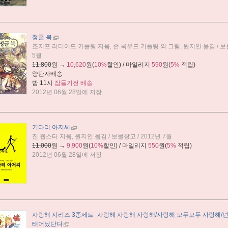
정글 북
조지프 러디어드 키플링 지음, 존 록우드 키플링 외 그림, 원지인 옮김 / 보물
5월
11,800
원 →
10,620
원(
10%
할인) / 마일리지
590
원(
5%
적립)
양탄자배송
밤 11시
잠들기전 배송
2012년 06월 28일에 저장
키다리 아저씨
진 웹스터 지음, 원지인 옮김 / 보물창고 / 2012년 7월
11,000
원 →
9,900
원(
10%
할인) / 마일리지
550
원(
5%
적립)
2012년 06월 28일에 저장
사랑해 시리즈 3종세트
- 사랑해 사랑해 사랑해/사랑해 모두모두 사랑해/
태어났단다