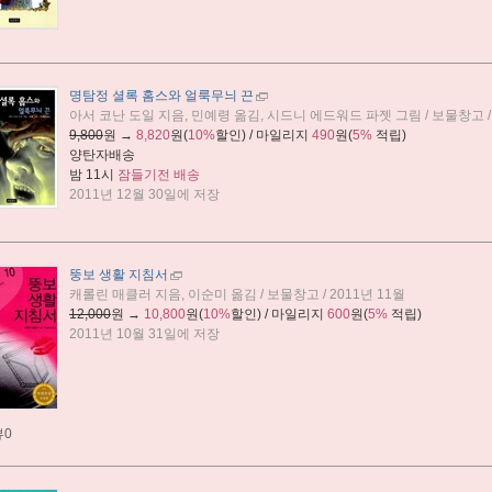
명탐정 셜록 홈스와 얼룩무늬 끈
아서 코난 도일 지음, 민예령 옮김, 시드니 에드워드 파젯 그림 / 보물창고 / 
9,800
원 →
8,820
원(
10%
할인) / 마일리지
490
원(
5%
적립)
양탄자배송
밤 11시
잠들기전 배송
2011년 12월 30일에 저장
뚱보 생활 지침서
캐롤린 매클러 지음, 이순미 옮김 / 보물창고 / 2011년 11월
12,000
원 →
10,800
원(
10%
할인) / 마일리지
600
원(
5%
적립)
2011년 10월 31일에 저장
뷰0