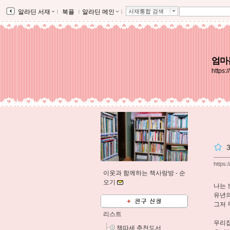
알라딘 서재
ｌ
북플
ｌ
알라딘 메인
ｌ
서재통합 검색
엄마
https:
https:
이웃과 함께하는 책사랑방 -
순
오기
나는 
유년의
그저 
리스트
우리집
책따세 추천도서