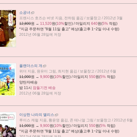
소공녀
프랜시스 호즈슨 버넷 지음, 전하림 옮김 / 보물창고 / 2012년 3월
12,800
원 →
11,520
원(
10%
할인) / 마일리지
640
원(
5%
적립)
*지금 주문하면 "
8월 11일 출고
" 예상(출고후 1~2일 이내 수령)
2012년 06월 28일에 저장
플랜더스의 개
위더 지음, 원유미 그림, 최지현 옮김 / 보물창고 / 2012년 6월
11,000
원 →
9,900
원(
10%
할인) / 마일리지
550
원(
5%
적립)
양탄자배송
밤 11시
잠들기전 배송
2012년 06월 28일에 저장
이상한 나라의 앨리스
루이스 캐럴 지음, 황윤영 옮김, 존 테니얼 그림 / 보물창고 / 2012년 6월
11,000
원 →
9,900
원(
10%
할인) / 마일리지
550
원(
5%
적립)
*지금 주문하면 "
8월 11일 출고
" 예상(출고후 1~2일 이내 수령)
2012년 06월 28일에 저장